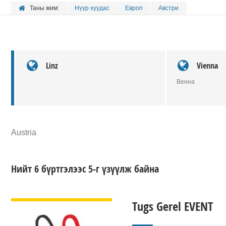
Таны жим:
Нүүр хуудас
Европ
Австри
Linz
Vienna
Венна
Austria
Нийт 6 бүртгэлээс 5-г үзүүлж байна
ДЭЛГЭРЭНГҮЙ
Tugs Gerel EVENT