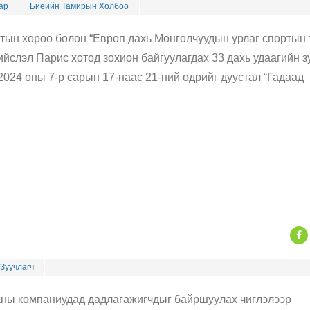
ар
Биеийн Тамирын Холбоо
тын хороо болон “Европ дахь Монголчуудын урлаг спортын 
йслэл Парис хотод зохион байгуулагдах 33 дахь удаагийн 
024 оны 7-р сарын 17-наас 21-ний өдрийг дуустал “Гадаад
Зуучлагч
ны компаниудад дадлагажигчдыг байршуулах чиглэлээр