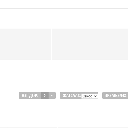
НЭГ ДОР:
ЖАГСААХ:
ЭРЭМБЭЛЭХ:
5