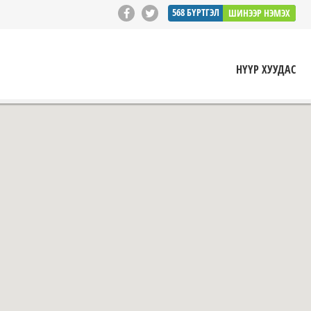
568
БҮРТГЭЛ
ШИНЭЭР НЭМЭХ
НҮҮР ХУУДАС