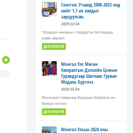
Сонсгол: Утаанд 2008-2023 онд
нийт 1.7 их наядыг
зарцуулсан.
2025.02.04
"Агаарын чанарын стандартыг батлахдаа
нэмж, өөрчил
ДЭЛГЭРЭНГҮЙ
Монгол Улс Мөсөн
Авиралтын Дэлхийн Цомын
Гуравдугаар Шатнаас Гурван
Медаль Хүртлээ.
2025.02.04
Монголын тамирчид Францын Шампань-ан-
Вануаз хотноо
ДЭЛГЭРЭНГҮЙ
Монгол Улсын 2024 оны