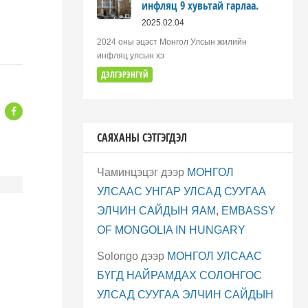
инфляц 9 хувьтай гарлаа.
2025.02.04
2024 оны эцэст Монгол Улсын жилийн
инфляц улсын хэ
ДЭЛГЭРЭНГҮЙ
САЯХАНЫ СЭТГЭГДЭЛ
Чаминцэцэг
дээр
МОНГОЛ
УЛСААС УНГАР УЛСАД СУУГАА
ЭЛЧИН САЙДЫН ЯАМ, EMBASSY
OF MONGOLIA IN HUNGARY
Solongo
дээр
МОНГОЛ УЛСААС
БҮГД НАЙРАМДАХ СОЛОНГОС
УЛСАД СУУГАА ЭЛЧИН САЙДЫН