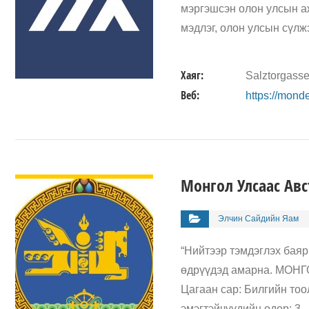
мэргэшсэн олон улсын аж
мэдлэг, олон улсын сүлж
Хаяг:
Salztorgass
Веб:
https://mond
ДЭЛГЭРЭНГҮЙ
Монгол Улсаас Авс
Элчин Сайдийн Яaм
“Нийтээр тэмдэглэх баяр
өдрүүдэд амарна. М
Цагаан сар: Билгийн тоо
эмэгтэйчүүдийн өдөр: 3