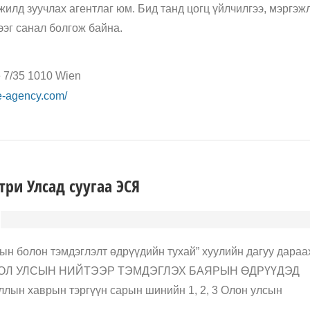
илд зуучлах агентлаг юм. Бид танд цогц үйлчилгээ, мэргэж
ээг санал болгож байна.
e 7/35 1010 Wien
e-agency.com/
три Улсад суугаа ЭСЯ
ын болон тэмдэглэлт өдрүүдийн тухай” хуулийн дагуу дараа
ОНГОЛ УЛСЫН НИЙТЭЭР ТЭМДЭГЛЭХ БАЯРЫН ӨДРҮҮДЭД
ллын хаврын тэргүүн сарын шинийн 1, 2, 3 Олон улсын
…