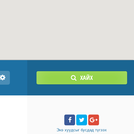
ХАЙХ
Энэ хуудсыг бусдад
түгээх