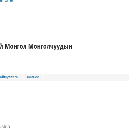
i.or.at
ий Монгол Монголчуудын
айгууллага
Холбоо
stria