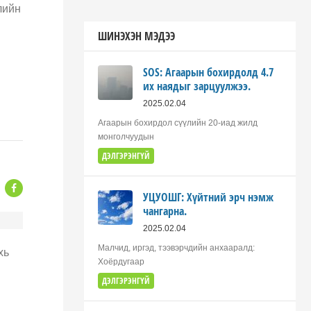
лийн
ШИНЭХЭН МЭДЭЭ
SOS: Агаарын бохирдолд 4.7
их наядыг зарцуулжээ.
2025.02.04
Агаарын бохирдол сүүлийн 20-иад жилд
монголчуудын
ДЭЛГЭРЭНГҮЙ
УЦУОШГ: Хүйтний эрч нэмж
чангарна.
2025.02.04
Малчид, иргэд, тээвэрчдийн анхааралд:
хь
Хоёрдугаар
ДЭЛГЭРЭНГҮЙ