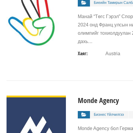
Биеийн Тамирын Салб
Манай “Төгс Гэрэл” Спор
2024 онд Франц улсын ни
олимпийг тохиолдуулан 2
дахь…
Хаяг:
Austria
ДЭЛГЭРЭНГҮЙ
Monde Agency
Бизнес Үйлчилгээ
Monde Agency бол Герма