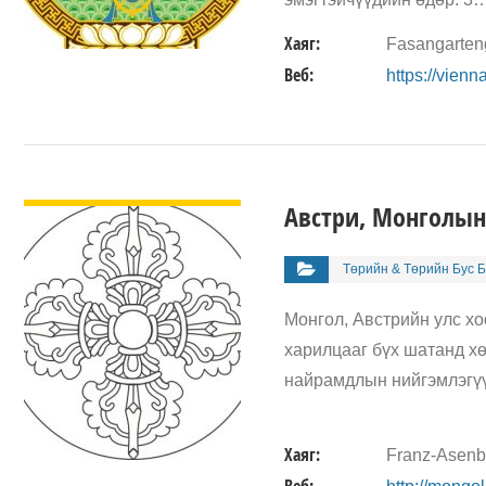
Хаяг:
Fasangarteng
Веб:
https://vien
ДЭЛГЭРЭНГҮЙ
Австри, Монголын
Төрийн & Төрийн Бус Б
Монгол, Австрийн улс х
харилцааг бүх шатанд хө
найрамдлын нийгэмлэгүү
Хаяг:
Franz-Asenb