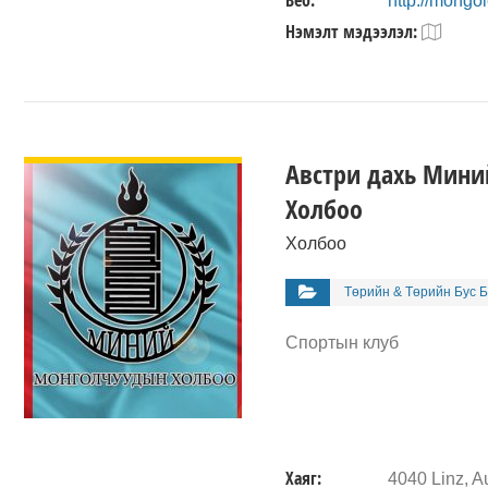
Веб:
http://mongole
Нэмэлт мэдээлэл:
ДЭЛГЭРЭНГҮЙ
Австри дахь Мин
Холбоо
Холбоо
Төрийн & Төрийн Бус Б
Спортын клуб
Хаяг:
4040 Linz, Au