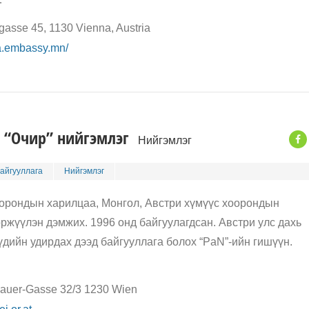
asse 45, 1130 Vienna, Austria
na.embassy.mn/
 “Очир” нийгэмлэг
Нийгэмлэг
айгууллага
Нийгэмлэг
оорондын харилцаа, Монгол, Австри хүмүүс хоорондын
ржүүлэн дэмжих. 1996 онд байгуулагдсан. Австри улс дахь
дийн удирдах дээд байгууллага болох “PaN”-ийн гишүүн.
auer-Gasse 32/3 1230 Wien