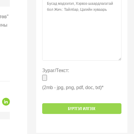
төв”
зуны
Зураг/Текст:
(2mb - jpg, png, pdf, doc, txt)*