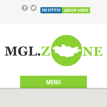
568
БҮРТГЭЛ
ШИНЭЭР НЭМЭХ
MENU