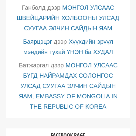
Ганболд
дээр
МОНГОЛ УЛСААС
ШВЕЙЦАРИЙН ХОЛБООНЫ УЛСАД
СУУГАА ЭЛЧИН САЙДЫН ЯАМ
Баярцэцэг
дээр
Хүүхдийн эрүүл
мэндийн тухай ҮНЭН ба ХУДАЛ
Батжаргал
дээр
МОНГОЛ УЛСААС
БҮГД НАЙРАМДАХ СОЛОНГОС
УЛСАД СУУГАА ЭЛЧИН САЙДЫН
ЯАМ, EMBASSY OF MONGOLIA IN
THE REPUBLIC OF KOREA
FACEBOOK PAGE