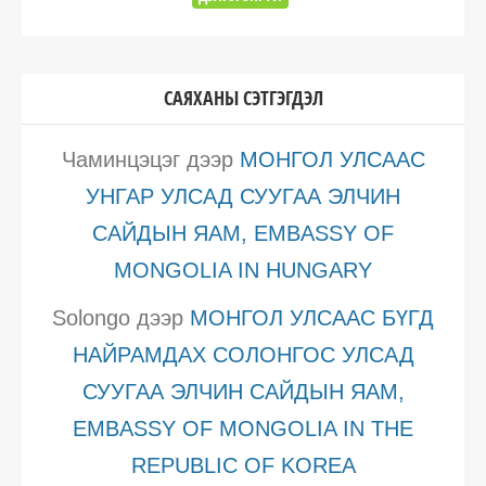
САЯХАНЫ СЭТГЭГДЭЛ
Чаминцэцэг
дээр
МОНГОЛ УЛСААС
УНГАР УЛСАД СУУГАА ЭЛЧИН
САЙДЫН ЯАМ, EMBASSY OF
MONGOLIA IN HUNGARY
Solongo
дээр
МОНГОЛ УЛСААС БҮГД
НАЙРАМДАХ СОЛОНГОС УЛСАД
СУУГАА ЭЛЧИН САЙДЫН ЯАМ,
EMBASSY OF MONGOLIA IN THE
REPUBLIC OF KOREA