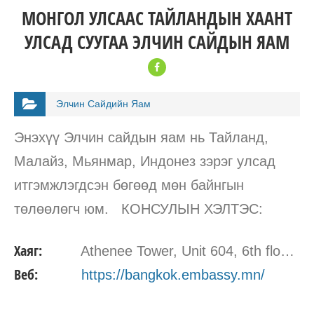
МОНГОЛ УЛСААС ТАЙЛАНДЫН ХААНТ
УЛСАД СУУГАА ЭЛЧИН САЙДЫН ЯАМ
Элчин Сайдийн Яaм
Энэхүү Элчин сайдын яам нь Тайланд,
Малайз, Мьянмар, Индонез зэрэг улсад
итгэмжлэгдсэн бөгөөд мөн байнгын
төлөөлөгч юм. КОНСУЛЫН ХЭЛТЭС:
Athenee Tower, Unit 707/2, 7th floor Шуурхай
Хаяг:
Athenee Tower, Unit 604, 6th floor, 63 Wireless Road, Lumpini, Pathumwan 10330
утас: +66 (0)-2168-8598
Веб:
https://bangkok.embassy.mn/