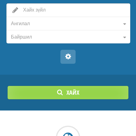
Ангилал
Байршил
ХАЙХ