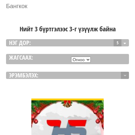
Бангкок
Нийт 3 бүртгэлээс 3-г үзүүлж байна
НЭГ ДОР:
5
ЖАГСААХ:
ЭРЭМБЭЛЭХ:
ДЭЛГЭРЭНГҮЙ