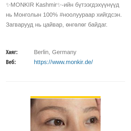
✨MONKIR Kashmir✨-ийн бүтээгдэхүүнүүд
нь Монголын 100% #ноолуураар хийгдсэн.
Загварууд нь цайвар, өнгөлөг байдаг.
Хаяг:
Berlin, Germany
Веб:
https://www.monkir.de/
ДЭЛГЭРЭНГҮЙ