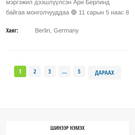
мэргэжил дээшлүүлсэн Ари Берлинд
байгаа монголчууддаа 🔵 11 сарын 5 наас 8
хүртэл Хөмсөгний Дижитал омбрэ болон
Хаяг:
Berlin, Germany
6D шивээс,Hairstrokes 1RL 3RL хөмсөгний
натурал шивээс,уруулын…
1
2
3
…
5
ДАРААХ
ШИНЭЭР НЭМЭХ