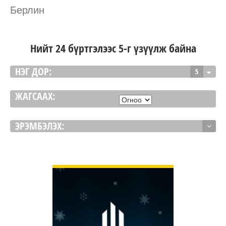
Берлин
Нийт 24 бүртгэлээс 5-г үзүүлж байна
НЭГ ДОР:
5
ЖАГСААХ:
ЭРЭМБЭЛЭХ:
ДЭЛГЭРЭНГҮЙ