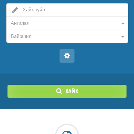
Ангилал
Байршил
ХАЙХ