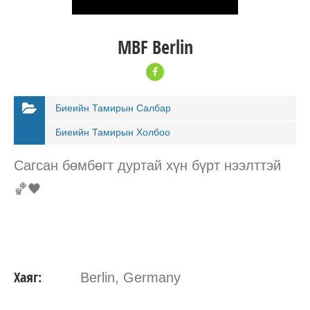
MBF Berlin
Биеийн Тамирын Салбар
Биеийн Тамирын Холбоо
Сагсан бөмбөгт дуртай хүн бүрт нээлттэй
🏀🖤
Хаяг:
Berlin, Germany