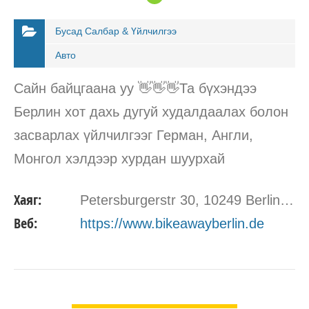
Бусад Салбар & Үйлчилгээ
Авто
Сайн байцгаана уу 👋👋👋Та бүхэндээ
Берлин хот дахь дугуй худалдаалах болон
засварлах үйлчилгээг Герман, Англи,
Монгол хэлдээр хурдан шуурхай
найдвартай үйлчилгээ үзүүлэхдээ таатай
Хаяг:
Petersburgerstr 30, 10249 Berlin Bike A-way Berlin
байх болно. 🚴‍♀️🚴‍♂️ Өөрийн дугуйны
Веб:
https://www.bikeawayberlin.de
асуудлаа шийдвэрлэж чадахгүй байна…
ДЭЛГЭРЭНГҮЙ