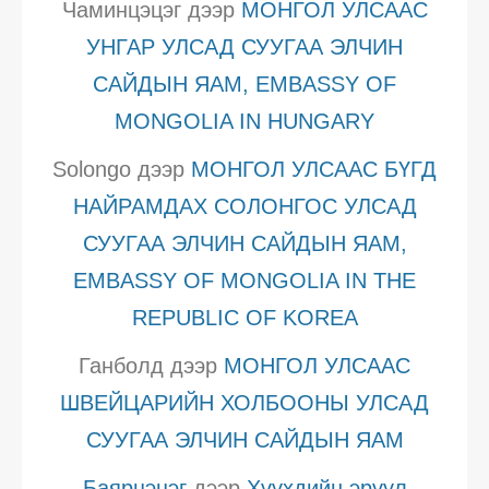
Чаминцэцэг
дээр
МОНГОЛ УЛСААС
УНГАР УЛСАД СУУГАА ЭЛЧИН
САЙДЫН ЯАМ, EMBASSY OF
MONGOLIA IN HUNGARY
Solongo
дээр
МОНГОЛ УЛСААС БҮГД
НАЙРАМДАХ СОЛОНГОС УЛСАД
СУУГАА ЭЛЧИН САЙДЫН ЯАМ,
EMBASSY OF MONGOLIA IN THE
REPUBLIC OF KOREA
Ганболд
дээр
МОНГОЛ УЛСААС
ШВЕЙЦАРИЙН ХОЛБООНЫ УЛСАД
СУУГАА ЭЛЧИН САЙДЫН ЯАМ
Баярцэцэг
дээр
Хүүхдийн эрүүл