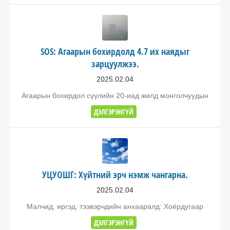
SOS: Агаарын бохирдолд 4.7 их наядыг
зарцуулжээ.
2025.02.04
Агаарын бохирдол сүүлийн 20-иад жилд монголчуудын
ДЭЛГЭРЭНГҮЙ
УЦУОШГ: Хүйтний эрч нэмж чангарна.
2025.02.04
Малчид, иргэд, тээвэрчдийн анхааралд: Хоёрдугаар
ДЭЛГЭРЭНГҮЙ