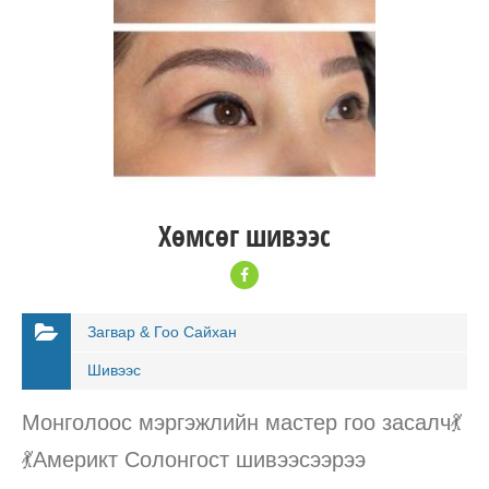
Хөмсөг шивээс
Загвар & Гоо Сайхан
Шивээс
Монголоос мэргэжлийн мастер гоо засалч💃
💃Америкт Солонгост шивээсээрээ