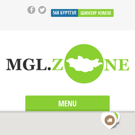
568
БҮРТГЭЛ
ШИНЭЭР НЭМЭХ
MENU