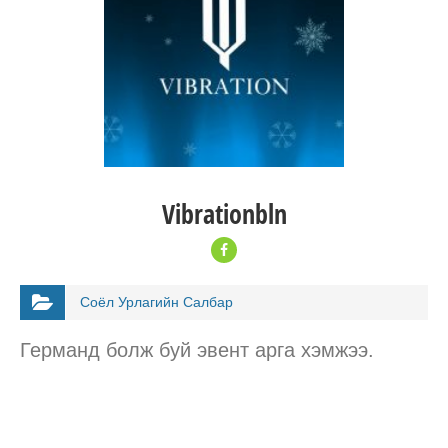
Vibrationbln
Соёл Урлагийн Салбар
Германд болж буй эвент арга хэмжээ.