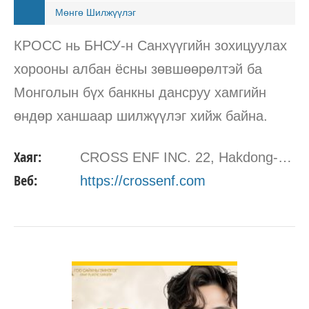
Мөнгө Шилжүүлэг
КРОСС нь БНСУ-н Санхүүгийн зохицуулах
хорооны албан ёсны зөвшөөрөлтэй ба
Монголын бүх банкны дансруу хамгийн
өндөр ханшаар шилжүүлэг хийж байна.
Хаяг:
CROSS ENF INC. 22, Hakdong-ro 7 gil, Gangnam-gu Seoul, South Korea 06044
Веб:
https://crossenf.com
ДЭЛГЭРЭНГҮЙ