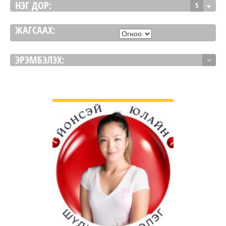
НЭГ ДОР:
5
ЖАГСААХ:
ЭРЭМБЭЛЭХ:
ДЭЛГЭРЭНГҮЙ