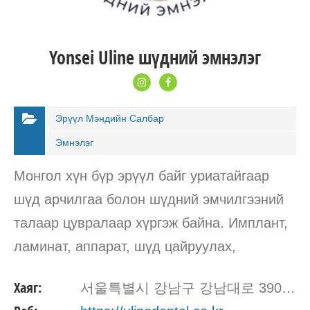
Yonsei Uline шүдний эмнэлэг
Эрүүл Мэндийн Салбар
Эмнэлэг
Монгол хүн бүр эрүүл байг уриатайгаар
шүд арчилгаа болон шүдний эмчилгээний
талаар цувралаар хүргэж байна. Имплант,
ламинат, аппарат, шүд цайруулах,
хорхойдолт, буйлны эмчилгээний талаар
Хаяг:
서울특별시 강남구 강남대로 390 (미진프라자 17층) 062332
дэлгэрэнгүй мэдэхийг хүсвэл бидэнтэй