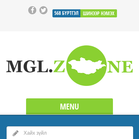
568
БҮРТГЭЛ
ШИНЭЭР НЭМЭХ
MENU