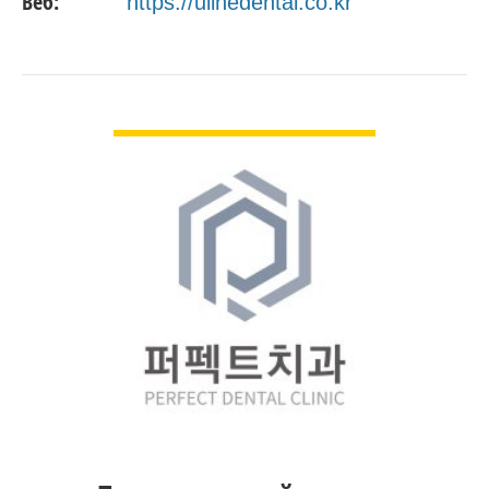
Веб:
https://ulinedental.co.kr
хамт байгаарай.
ДЭЛГЭРЭНГҮЙ