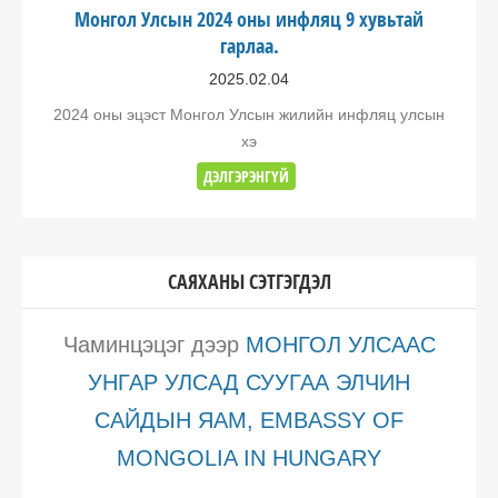
Монгол Улсын 2024 оны инфляц 9 хувьтай
гарлаа.
2025.02.04
2024 оны эцэст Монгол Улсын жилийн инфляц улсын
хэ
ДЭЛГЭРЭНГҮЙ
САЯХАНЫ СЭТГЭГДЭЛ
Чаминцэцэг
дээр
МОНГОЛ УЛСААС
УНГАР УЛСАД СУУГАА ЭЛЧИН
САЙДЫН ЯАМ, EMBASSY OF
MONGOLIA IN HUNGARY