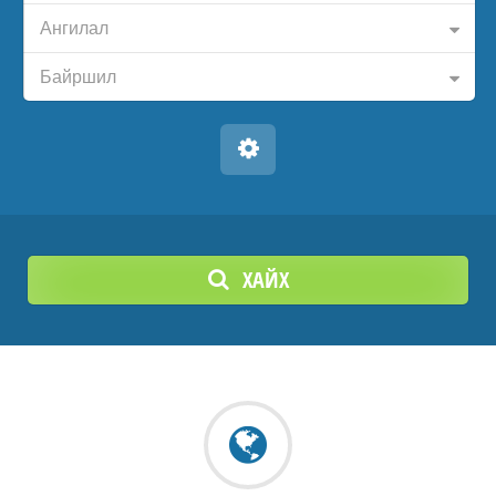
Ангилал
Байршил
ХАЙХ