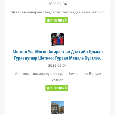
2025.02.04
"Агаарын чанарын стандартыг батлахдаа нэмж, өөрчил
ДЭЛГЭРЭНГҮЙ
Монгол Улс Мөсөн Авиралтын Дэлхийн Цомын
Гуравдугаар Шатнаас Гурван Медаль Хүртлээ.
2025.02.04
Монголын тамирчид Францын Шампань-ан-Вануаз
хотноо
ДЭЛГЭРЭНГҮЙ