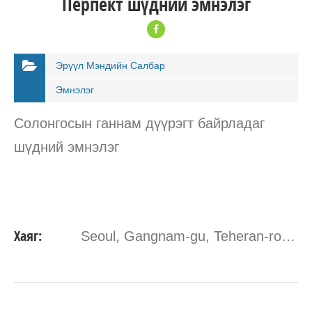
Перпект шүдний эмнэлэг
Эрүүл Мэндийн Салбар
Эмнэлэг
Солонгосын ганнам дүүрэгт байрладаг
шүдний эмнэлэг
Хаяг:
Seoul, Gangnam-gu, Teheran-ro Seoul, South Korea
ДЭЛГЭРЭНГҮЙ