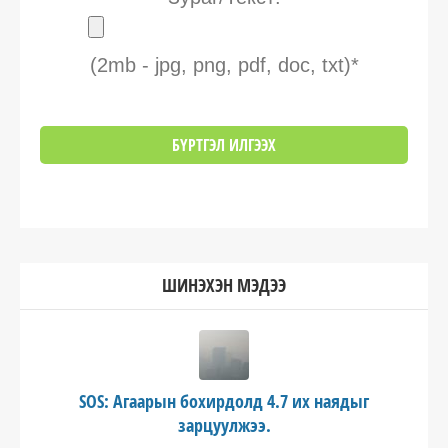
(2mb - jpg, png, pdf, doc, txt)*
ШИНЭХЭН МЭДЭЭ
SOS: Агаарын бохирдолд 4.7 их наядыг
зарцуулжээ.