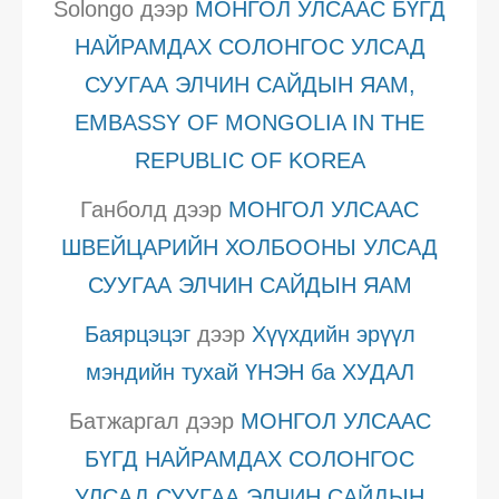
Solongo
дээр
МОНГОЛ УЛСААС БҮГД
НАЙРАМДАХ СОЛОНГОС УЛСАД
СУУГАА ЭЛЧИН САЙДЫН ЯАМ,
EMBASSY OF MONGOLIA IN THE
REPUBLIC OF KOREA
Ганболд
дээр
МОНГОЛ УЛСААС
ШВЕЙЦАРИЙН ХОЛБООНЫ УЛСАД
СУУГАА ЭЛЧИН САЙДЫН ЯАМ
Баярцэцэг
дээр
Хүүхдийн эрүүл
мэндийн тухай ҮНЭН ба ХУДАЛ
Батжаргал
дээр
МОНГОЛ УЛСААС
БҮГД НАЙРАМДАХ СОЛОНГОС
УЛСАД СУУГАА ЭЛЧИН САЙДЫН