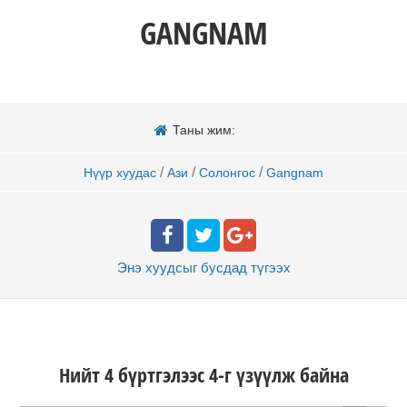
GANGNAM
Таны жим:
/
/
/
Нүүр хуудас
Ази
Солонгос
Gangnam
Энэ хуудсыг бусдад
түгээх
Нийт 4 бүртгэлээс 4-г үзүүлж байна