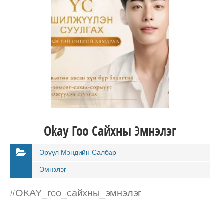
Okay Гоо Сайхны Эмнэлэг
Эрүүл Мэндийн Салбар
Эмнэлэг
#OKAY_гоо_сайхны_эмнэлэг