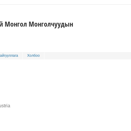
ий Монгол Монголчуудын
айгууллага
Холбоо
stria