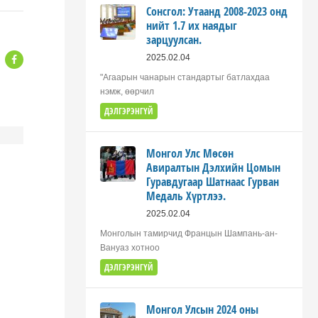
Сонсгол: Утаанд 2008-2023 онд
нийт 1.7 их наядыг
зарцуулсан.
2025.02.04
"Агаарын чанарын стандартыг батлахдаа
нэмж, өөрчил
ДЭЛГЭРЭНГҮЙ
Монгол Улс Мөсөн
Авиралтын Дэлхийн Цомын
Гуравдугаар Шатнаас Гурван
Медаль Хүртлээ.
2025.02.04
Монголын тамирчид Францын Шампань-ан-
Вануаз хотноо
ДЭЛГЭРЭНГҮЙ
Монгол Улсын 2024 оны