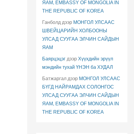
ЯАМ, EMBASSY OF MONGOLIA IN
THE REPUBLIC OF KOREA
Ганболд
дээр
МОНГОЛ УЛСААС
ШВЕЙЦАРИЙН ХОЛБООНЫ
УЛСАД СУУГАА ЭЛЧИН САЙДЫН
ЯАМ
Баярцэцэг
дээр
Хүүхдийн эрүүл
мэндийн тухай ҮНЭН ба ХУДАЛ
Батжаргал
дээр
МОНГОЛ УЛСААС
БҮГД НАЙРАМДАХ СОЛОНГОС
УЛСАД СУУГАА ЭЛЧИН САЙДЫН
ЯАМ, EMBASSY OF MONGOLIA IN
THE REPUBLIC OF KOREA