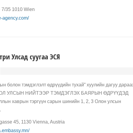
e 7/35 1010 Wien
e-agency.com/
три Улсад суугаа ЭСЯ
ын болон тэмдэглэлт өдрүүдийн тухай” хуулийн дагуу дараа
ОНГОЛ УЛСЫН НИЙТЭЭР ТЭМДЭГЛЭХ БАЯРЫН ӨДРҮҮДЭД
ллын хаврын тэргүүн сарын шинийн 1, 2, 3 Олон улсын
…
asse 45, 1130 Vienna, Austria
na.embassy.mn/