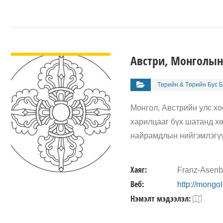
ДЭЛГЭРЭНГҮЙ
Австри, Монголын
Төрийн & Төрийн Бус Б
Монгол, Австрийн улс х
харилцааг бүх шатанд хө
найрамдлын нийгэмлэгүү
Хаяг:
Franz-Asenb
Веб:
http://mongole
Нэмэлт мэдээлэл: