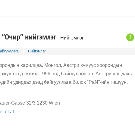
 “Очир” нийгэмлэг
Нийгэмлэг
айгууллага
Нийгэмлэг
оорондын харилцаа, Монгол, Австри хүмүүс хоорондын
ржүүлэн дэмжих. 1996 онд байгуулагдсан. Австри улс дахь
дийн удирдах дээд байгууллага болох “PaN”-ийн гишүүн.
auer-Gasse 32/3 1230 Wien
i.or.at