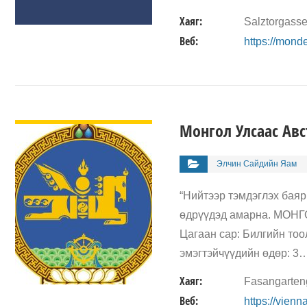
Хаяг:
Salztorgass
Веб:
https://mond
ДЭЛГЭРЭНГҮЙ
Монгол Улсаас Авс
Элчин Сайдийн Яaм
“Нийтээр тэмдэглэх баяр
өдрүүдэд амарна. М
Цагаан сар: Билгийн тоо
эмэгтэйчүүдийн өдөр: 3
Хаяг:
Fasangarteng
Веб:
https://vien