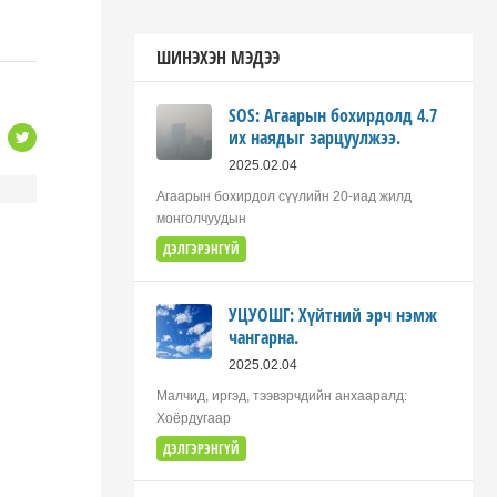
ШИНЭХЭН МЭДЭЭ
SOS: Агаарын бохирдолд 4.7
их наядыг зарцуулжээ.
2025.02.04
Агаарын бохирдол сүүлийн 20-иад жилд
монголчуудын
ДЭЛГЭРЭНГҮЙ
УЦУОШГ: Хүйтний эрч нэмж
чангарна.
2025.02.04
Малчид, иргэд, тээвэрчдийн анхааралд:
Хоёрдугаар
ДЭЛГЭРЭНГҮЙ