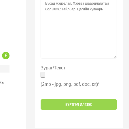
Зураг/Текст:
хь
(2mb - jpg, png, pdf, doc, txt)*