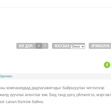
НЭГ ДОР:
ЖАГСААХ:
ЭРЭМБЭЛЭХ:
5
Зуучлагч
ны компаниудад дадлагажигчдыг байршуулах чиглэлээр
илд зуучлах агентлаг юм. Бид танд цогц үйлчилгээ, мэргэж
ээг санал болгож байна.