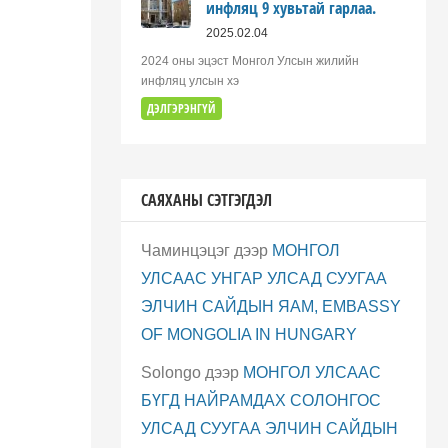
инфляц 9 хувьтай гарлаа.
2025.02.04
2024 оны эцэст Монгол Улсын жилийн
инфляц улсын хэ
ДЭЛГЭРЭНГҮЙ
САЯХАНЫ СЭТГЭГДЭЛ
Чаминцэцэг
дээр
МОНГОЛ
УЛСААС УНГАР УЛСАД СУУГАА
ЭЛЧИН САЙДЫН ЯАМ, EMBASSY
OF MONGOLIA IN HUNGARY
Solongo
дээр
МОНГОЛ УЛСААС
БҮГД НАЙРАМДАХ СОЛОНГОС
УЛСАД СУУГАА ЭЛЧИН САЙДЫН