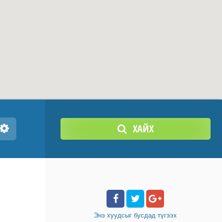
ХАЙХ
Энэ хуудсыг бусдад
түгээх