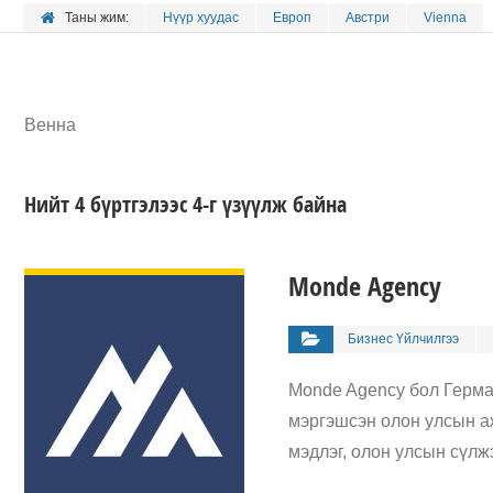
Таны жим:
Нүүр хуудас
Европ
Австри
Vienna
Венна
Нийт 4 бүртгэлээс 4-г үзүүлж байна
ДЭЛГЭРЭНГҮЙ
Monde Agency
Бизнес Үйлчилгээ
Monde Agency бол Герма
мэргэшсэн олон улсын аж
мэдлэг, олон улсын сүлж