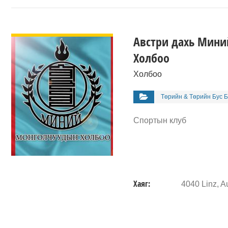
ДЭЛГЭРЭНГҮЙ
Австри дахь Мин
Холбоо
Холбоо
Төрийн & Төрийн Бус Б
Спортын клуб
Хаяг:
4040 Linz, Au