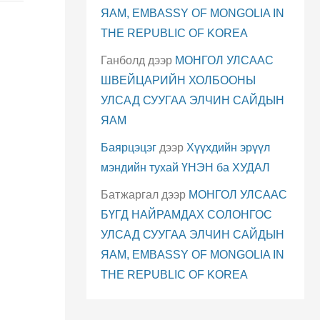
ЯАМ, EMBASSY OF MONGOLIA IN
THE REPUBLIC OF KOREA
Ганболд
дээр
МОНГОЛ УЛСААС
ШВЕЙЦАРИЙН ХОЛБООНЫ
УЛСАД СУУГАА ЭЛЧИН САЙДЫН
ЯАМ
Баярцэцэг
дээр
Хүүхдийн эрүүл
мэндийн тухай ҮНЭН ба ХУДАЛ
Батжаргал
дээр
МОНГОЛ УЛСААС
БҮГД НАЙРАМДАХ СОЛОНГОС
УЛСАД СУУГАА ЭЛЧИН САЙДЫН
ЯАМ, EMBASSY OF MONGOLIA IN
THE REPUBLIC OF KOREA