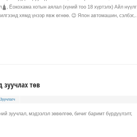
л🛕, Ёокохама хотын аялал (хүний тоо 18 хүртэлх) Айл нүүлг
илгээнд хямд үнээр явж өгнөө. 😉 Япон автомашин, сэлбэг,
 зуучлах төв
Зуучлагч
ий зуучлал, мэдээлэл зөвөлгөө, бичиг баримт бүрдүүлэлт,