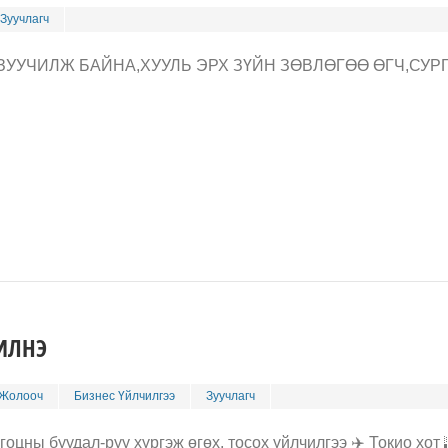
Зуучлагч
ЗУУЧИЛЖ БАЙНА,ХУУЛЬ ЭРХ ЗҮЙН ЗӨВЛӨГӨӨ ӨГЧ,СУР
ИЛНЭ
Жолооч
Бизнес Үйлчилгээ
Зуучлагч
цны буудал-руу хүргэж өгөх, тосох үйлчилгээ ✈️ Токио хот 