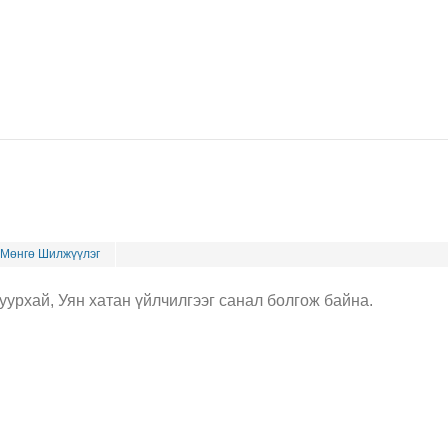
Мөнгө Шилжүүлэг
урхай, Уян хатан үйлчилгээг санал болгож байна.