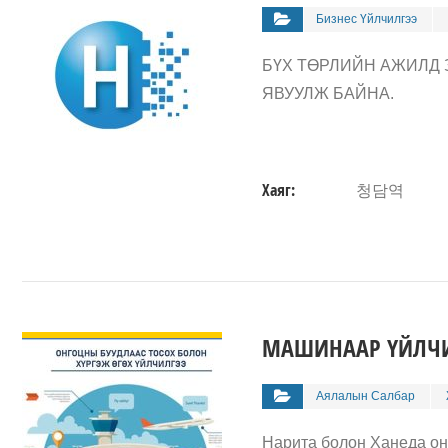
Бизнес Үйлчилгээ
БҮХ ТӨРЛИЙН АЖИЛД 
ЯВУУЛЖ БАЙНА.
Хаяг:
청담역
ДЭЛГЭРЭНГҮЙ
МАШИНААР ҮЙЛЧ
Аялалын Салбар
Нарита болон Ханеда онго