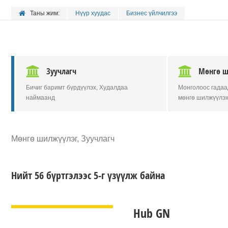
Таны жим:
Нүүр хуудас
Бизнес үйлчилгээ
Зуучлагч
Мөнгө ш
Бичиг баримт бүрдүүлэх, Худалдаа
Монголоос гадаа
наймаанд
мөнгө шилжүүлэ
Мөнгө шилжүүлэг, Зуучлагч
Нийт 56 бүртгэлээс 5-г үзүүлж байна
ДЭЛГЭРЭНГҮЙ
Hub GN