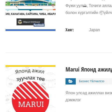
Фүжи уул🗻, Точиги аяла
болон хүргэлтийн 📦үйлч
Хаяг:
Japan
ДЭЛГЭРЭНГҮЙ
Marui Японд ажилд
Бизнес Үйлчилгээ
Япон улсад ажиллах визн
дэмжлэг