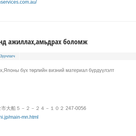
inservices.com.au/
онд ажиллах,амьдрах боломж
Зуучлагч
х,Японы бүх төрлийн визний материал бүрдүүлэлт
市大船５－２－２４－１０２ 247-0056
hi.jp/main-mn.html