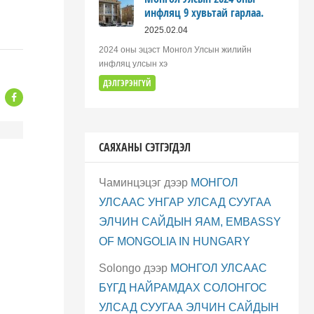
инфляц 9 хувьтай гарлаа.
2025.02.04
2024 оны эцэст Монгол Улсын жилийн
инфляц улсын хэ
ДЭЛГЭРЭНГҮЙ
САЯХАНЫ СЭТГЭГДЭЛ
Чаминцэцэг
дээр
МОНГОЛ
УЛСААС УНГАР УЛСАД СУУГАА
ЭЛЧИН САЙДЫН ЯАМ, EMBASSY
OF MONGOLIA IN HUNGARY
Solongo
дээр
МОНГОЛ УЛСААС
БҮГД НАЙРАМДАХ СОЛОНГОС
УЛСАД СУУГАА ЭЛЧИН САЙДЫН