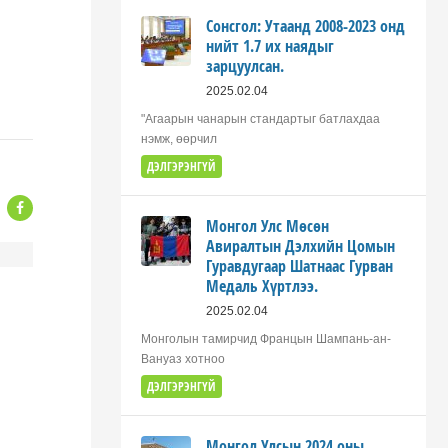
Сонсгол: Утаанд 2008-2023 онд
нийт 1.7 их наядыг
зарцуулсан.
2025.02.04
"Агаарын чанарын стандартыг батлахдаа
нэмж, өөрчил
ДЭЛГЭРЭНГҮЙ
Монгол Улс Мөсөн
Авиралтын Дэлхийн Цомын
Гуравдугаар Шатнаас Гурван
Медаль Хүртлээ.
2025.02.04
Монголын тамирчид Францын Шампань-ан-
Вануаз хотноо
ДЭЛГЭРЭНГҮЙ
Монгол Улсын 2024 оны