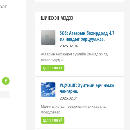
элт
…
ШИНЭХЭН МЭДЭЭ
SOS: Агаарын бохирдолд 4.7
их наядыг зарцуулжээ.
2025.02.04
Агаарын бохирдол сүүлийн 20-иад жилд
монголчуудын
ДЭЛГЭРЭНГҮЙ
УЦУОШГ: Хүйтний эрч нэмж
чангарна.
2025.02.04
Малчид, иргэд, тээвэрчдийн анхааралд:
Хоёрдугаар
ДЭЛГЭРЭНГҮЙ