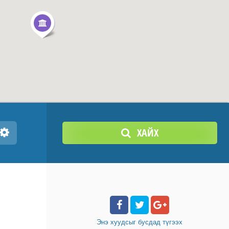
ХАЙХ
Энэ хуудсыг бусдад
түгээх