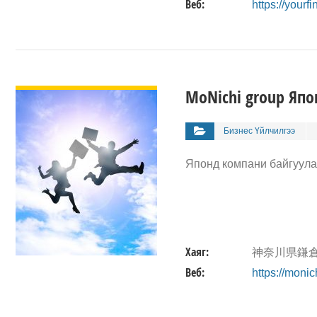
Веб:
https://yourf
ДЭЛГЭРЭНГҮЙ
MoNichi group Яп
Бизнес Үйлчилгээ
Японд компани байгуула
Хаяг:
神奈川県鎌倉
Веб:
https://monic