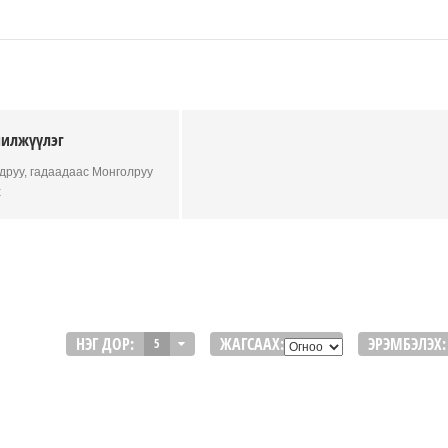
илжүүлэг
друу, гадаадаас Монголруу
х
НЭГ ДОР:
ЖАГСААХ:
ЭРЭМБЭЛЭХ:
5