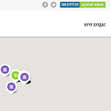
568
БҮРТГЭЛ
ШИНЭЭР НЭМЭХ
НҮҮР ХУУДАС