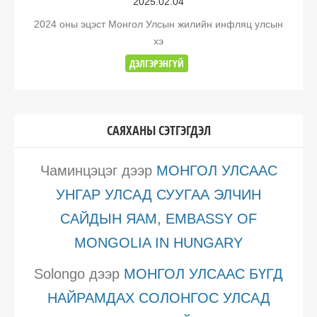
2025.02.04
2024 оны эцэст Монгол Улсын жилийн инфляц улсын
хэ
ДЭЛГЭРЭНГҮЙ
САЯХАНЫ СЭТГЭГДЭЛ
Чаминцэцэг
дээр
МОНГОЛ УЛСААС
УНГАР УЛСАД СУУГАА ЭЛЧИН
САЙДЫН ЯАМ, EMBASSY OF
MONGOLIA IN HUNGARY
Solongo
дээр
МОНГОЛ УЛСААС БҮГД
НАЙРАМДАХ СОЛОНГОС УЛСАД