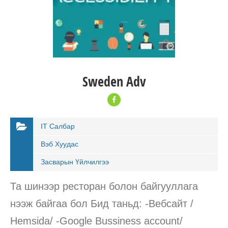
Sweden Adv
IT Салбар
Вэб Хуудас
Засварын Үйлчилгээ
Та шинээр ресторан болон байгууллага
нээж байгаа бол Бид таньд: -Вебсайт /
Hemsida/ -Google Bussiness account/