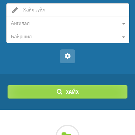
Ангилал
Байршил
ХАЙХ