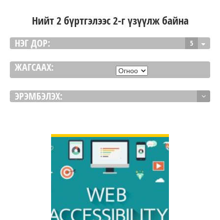
Нийт 2 бүртгэлээс 2-г үзүүлж байна
НЭГ ДОР:
5
ЖАГСААХ:
ЭРЭМБЭЛЭХ:
ДЭЛГЭРЭНГҮЙ