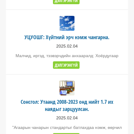
ДЭЛГЭРЭНГҮЙ
УЦУОШГ: Хүйтний эрч нэмж чангарна.
2025.02.04
Малчид, иргэд, тээвэрчдийн анхааралд: Хоёрдугаар
ДЭЛГЭРЭНГҮЙ
Сонсгол: Утаанд 2008-2023 онд нийт 1.7 их
наядыг зарцуулсан.
2025.02.04
"Агаарын чанарын стандартыг батлахдаа нэмж, өөрчил