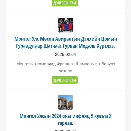
ДЭЛГЭРЭНГҮЙ
Монгол Улс Мөсөн Авиралтын Дэлхийн Цомын
Гуравдугаар Шатнаас Гурван Медаль Хүртлээ.
2025.02.04
Монголын тамирчид Францын Шампань-ан-Вануаз
хотноо
ДЭЛГЭРЭНГҮЙ
Монгол Улсын 2024 оны инфляц 9 хувьтай
гарлаа.