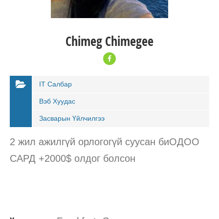
Chimeg Chimegee
IT Салбар
Вэб Хуудас
Засварын Үйлчилгээ
2 жил ажилгүй орлогогүй суусан биОДОО
САРД +2000$ олдог болсон