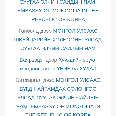
СУУГАА ЭЛЧИН САЙДЫН ЯАМ,
EMBASSY OF MONGOLIA IN THE
REPUBLIC OF KOREA
Ганболд
дээр
МОНГОЛ УЛСААС
ШВЕЙЦАРИЙН ХОЛБООНЫ УЛСАД
СУУГАА ЭЛЧИН САЙДЫН ЯАМ
Баярцэцэг
дээр
Хүүхдийн эрүүл
мэндийн тухай ҮНЭН ба ХУДАЛ
Батжаргал
дээр
МОНГОЛ УЛСААС
БҮГД НАЙРАМДАХ СОЛОНГОС
УЛСАД СУУГАА ЭЛЧИН САЙДЫН
ЯАМ, EMBASSY OF MONGOLIA IN
THE REPUBLIC OF KOREA