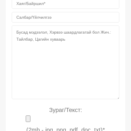
Зураг/Текст:
(2mb - jpg, png, pdf, doc, txt)*