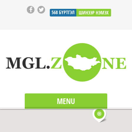
568
БҮРТГЭЛ
ШИНЭЭР НЭМЭХ
MENU