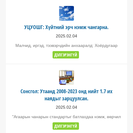
УЦУОШГ: Хүйтний эрч нэмж чангарна.
2025.02.04
Малчид, иргэд, тээвэрчдийн анхааралд: Хоёрдугаар
ДЭЛГЭРЭНГҮЙ
Сонсгол: Утаанд 2008-2023 онд нийт 1.7 их
наядыг зарцуулсан.
2025.02.04
"Агаарын чанарын стандартыг батлахдаа нэмж, өөрчил
ДЭЛГЭРЭНГҮЙ