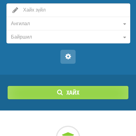
Ангилал
Байршил
ХАЙХ