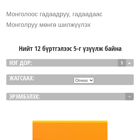
Монголоос гадаадруу, гадаадаас
Монголруу мөнгө шилжүүлэх
Нийт 12 бүртгэлээс 5-г үзүүлж байна
НЭГ ДОР:
5
ЖАГСААХ:
ЭРЭМБЭЛЭХ:
ДЭЛГЭРЭНГҮЙ