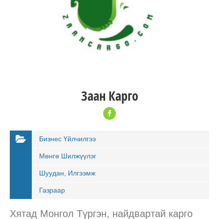
Заан Карго
Бизнес Үйлчилгээ
Мөнгө Шилжүүлэг
Шуудан, Илгээмж
Газраар
Хятад Монгол Түргэн, найдвартай карго