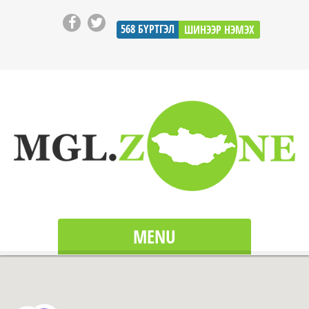
568
БҮРТГЭЛ
ШИНЭЭР НЭМЭХ
MENU