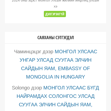
2024 оны эцэст Монгол Улсын жилийн инфляц улсын
хэ
ДЭЛГЭРЭНГҮЙ
САЯХАНЫ СЭТГЭГДЭЛ
Чаминцэцэг
дээр
МОНГОЛ УЛСААС
УНГАР УЛСАД СУУГАА ЭЛЧИН
САЙДЫН ЯАМ, EMBASSY OF
MONGOLIA IN HUNGARY
Solongo
дээр
МОНГОЛ УЛСААС БҮГД
НАЙРАМДАХ СОЛОНГОС УЛСАД
СУУГАА ЭЛЧИН САЙДЫН ЯАМ,