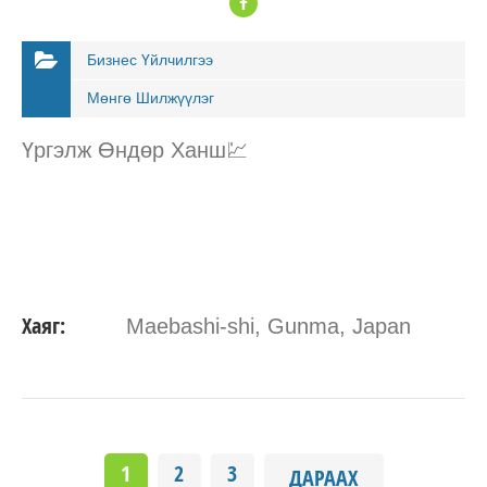
Бизнес Үйлчилгээ
Мөнгө Шилжүүлэг
Үргэлж Өндөр Ханш💹
Хаяг:
Maebashi-shi, Gunma, Japan
1
2
3
ДАРААХ