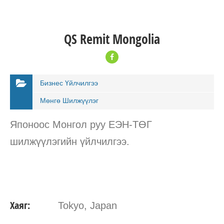
QS Remit Mongolia
Бизнес Үйлчилгээ
Мөнгө Шилжүүлэг
Японоос Монгол руу ЕЭН-ТӨГ
шилжүүлэгийн үйлчилгээ.
Хаяг:
Tokyo, Japan