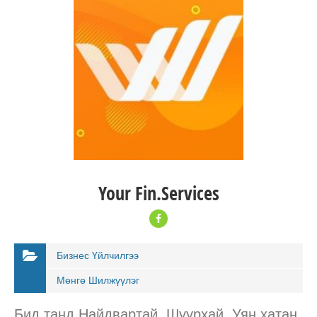
Your Fin.Services
Бизнес Үйлчилгээ
Мөнгө Шилжүүлэг
Бид танд Найдвартай, Шуурхай, Уян хатан