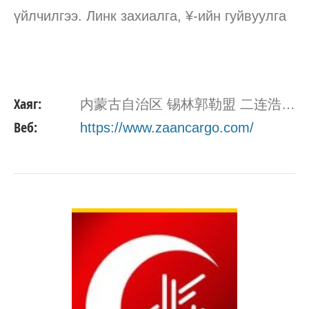
үйлчилгээ. Линк захиалга, ¥-ийн гуйвуулга
Хаяг:
内蒙古自治区 锡林郭勒盟 二连浩特市 二连浩特社区建设管理局
Веб:
https://www.zaancargo.com/
ДЭЛГЭРЭНГҮЙ