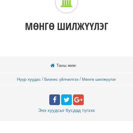
МӨНГӨ ШИЛЖҮҮЛЭГ
Таны жим:
/
/
Нүүр хуудас
Бизнес үйлчилгээ
Мөнгө шилжүүлэг
Энэ хуудсыг бусдад
түгээх