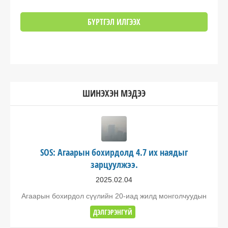
ШИНЭХЭН МЭДЭЭ
SOS: Агаарын бохирдолд 4.7 их наядыг
зарцуулжээ.
2025.02.04
Агаарын бохирдол сүүлийн 20-иад жилд монголчуудын
ДЭЛГЭРЭНГҮЙ