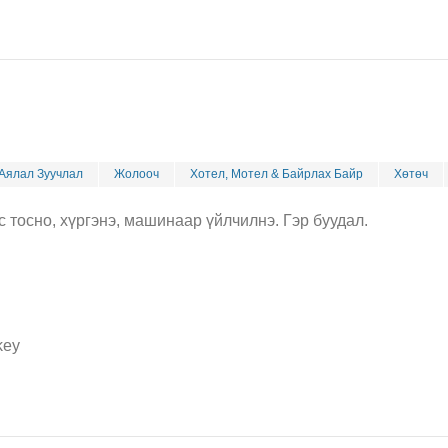
Аялал Зуучлал
Жолооч
Хотел, Мотел & Байрлах Байр
Хөтөч
 тосно, хүргэнэ, машинаар үйлчилнэ. Гэр буудал.
key