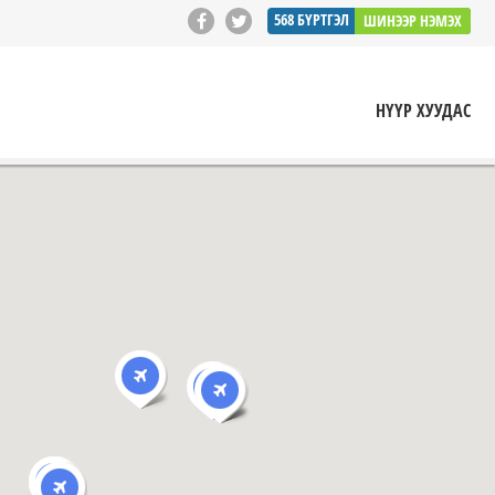
568
БҮРТГЭЛ
ШИНЭЭР НЭМЭХ
НҮҮР ХУУДАС