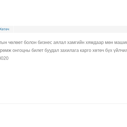
Хөтөч
тын чөлөөт болон бизнес аялал хамгийн хямдаар мөн маш
өрөмж онгоцны билет буудал захилага карго хөтөч бүх үйлчи
8020