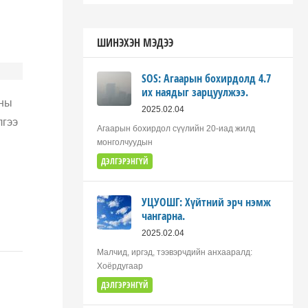
ШИНЭХЭН МЭДЭЭ
SOS: Агаарын бохирдолд 4.7
их наядыг зарцуулжээ.
ины
2025.02.04
лгээ
Агаарын бохирдол сүүлийн 20-иад жилд
монголчуудын
ДЭЛГЭРЭНГҮЙ
УЦУОШГ: Хүйтний эрч нэмж
чангарна.
2025.02.04
Малчид, иргэд, тээвэрчдийн анхааралд:
Хоёрдугаар
ДЭЛГЭРЭНГҮЙ