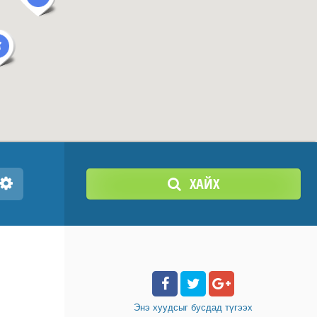
ХАЙХ
Энэ хуудсыг бусдад
түгээх