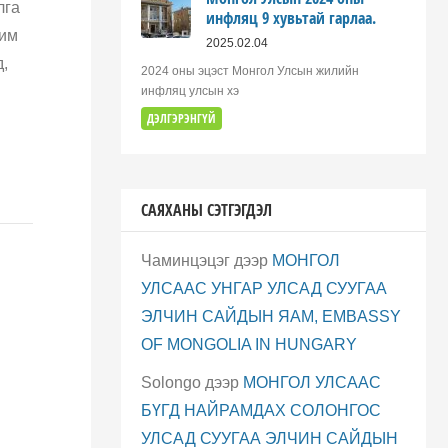
лга
инфляц 9 хувьтай гарлаа.
Сим
2025.02.04
,
2024 оны эцэст Монгол Улсын жилийн
инфляц улсын хэ
ДЭЛГЭРЭНГҮЙ
САЯХАНЫ СЭТГЭГДЭЛ
Чаминцэцэг
дээр
МОНГОЛ
УЛСААС УНГАР УЛСАД СУУГАА
ЭЛЧИН САЙДЫН ЯАМ, EMBASSY
OF MONGOLIA IN HUNGARY
Solongo
дээр
МОНГОЛ УЛСААС
БҮГД НАЙРАМДАХ СОЛОНГОС
УЛСАД СУУГАА ЭЛЧИН САЙДЫН