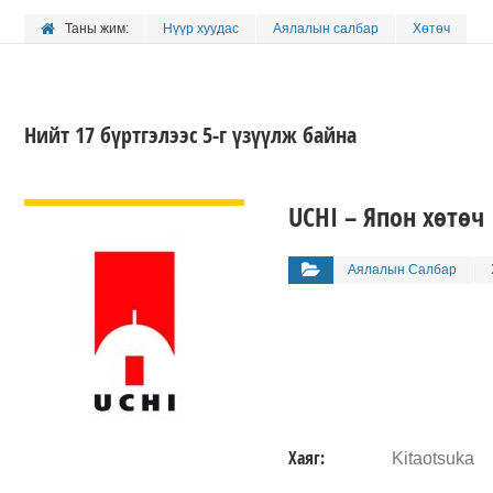
Таны жим:
Нүүр хуудас
Аялалын салбар
Хөтөч
Нийт 17 бүртгэлээс 5-г үзүүлж байна
ДЭЛГЭРЭНГҮЙ
UCHI – Япон хөтөч
Аялалын Салбар
Хаяг:
Kitaotsuka