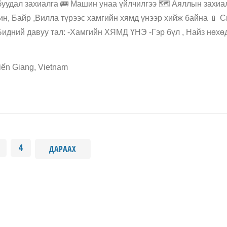
буудал захиалга 🚌 Машин унаа үйлчилгээ 🗺️ Аяллын захиа
ин, Байр ,Вилла түрээс хамгийн хямд үнээр хийж байна 📱 
идний давуу тал: -Хамгийн ХЯМД ҮНЭ -Гэр бүл , Найз нөхөд
iến Giang, Vietnam
4
ДАРААХ