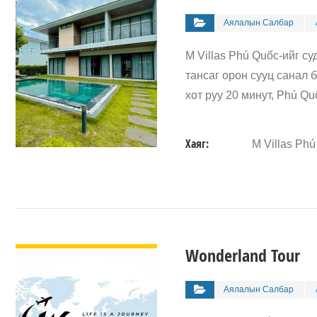
Аялалын Салбар
M Villas Phú Quốc-ийг с
тансаг орон сууц санал
хот руу 20 минут, Phú Q
Хаяг:
M Villas Ph
ДЭЛГЭРЭНГҮЙ
Wonderland Tour
Аялалын Салбар