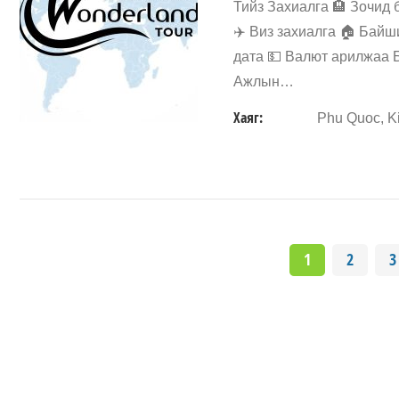
Тийз Захиалга 🏨 Зочид 
✈️ Виз захиалга 🏠 Байш
дата 💵 Валют арилжаа Б
Ажлын…
Хаяг:
Phu Quoc, K
1
2
3