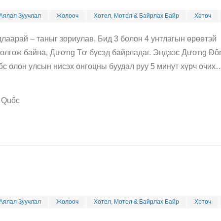
Аялал Зуучлал
Жолооч
Хотел, Мотел & Байрлах Байр
Хөтөч
удлаарай – таныг зориулав. Бид 3 болон 4 унтлагын өрөөтэй
 болгож байна, Дương Tơ бүсэд байрладаг. Эндээс Дương Đô
uốc олон улсын нисэх онгоцны буудал руу 5 минут хүрч очих
ú Quốc
Аялал Зуучлал
Жолооч
Хотел, Мотел & Байрлах Байр
Хөтөч