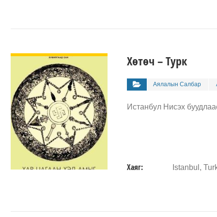
ДЭЛГЭРЭНГҮЙ
Хөтөч – Турк
Аялалын Салбар
Истанбул Нисэх буудлаас
Хаяг:
Istanbul, Tur