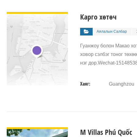
ДЭЛГЭРЭНГҮЙ
Карго хөтөч
Аялалын Салбар
Гуанжоу болон Макао хо
ховор сэлбэг тоног төхө
нэг дор.Wechat-1514853
Хаяг:
Guanghzou
ДЭЛГЭРЭНГҮЙ
M Villas Phú Quốc