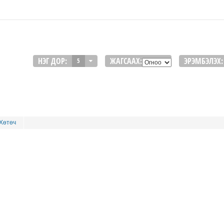
НЭГ ДОР:
ЖАГСААХ:
ЭРЭМБЭЛЭХ:
5
Хөтөч