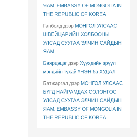
ЯАМ, EMBASSY OF MONGOLIA IN
THE REPUBLIC OF KOREA
Ганболд
дээр
МОНГОЛ УЛСААС
ШВЕЙЦАРИЙН ХОЛБООНЫ
УЛСАД СУУГАА ЭЛЧИН САЙДЫН
ЯАМ
Баярцэцэг
дээр
Хүүхдийн эрүүл
мэндийн тухай ҮНЭН ба ХУДАЛ
Батжаргал
дээр
МОНГОЛ УЛСААС
БҮГД НАЙРАМДАХ СОЛОНГОС
УЛСАД СУУГАА ЭЛЧИН САЙДЫН
ЯАМ, EMBASSY OF MONGOLIA IN
THE REPUBLIC OF KOREA