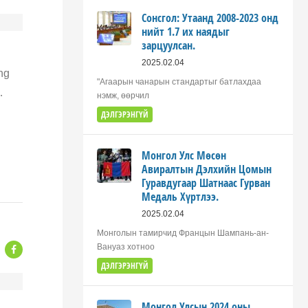
Сонсгол: Утаанд 2008-2023 онд
нийт 1.7 их наядыг
зарцуулсан.
2025.02.04
ng
"Агаарын чанарын стандартыг батлахдаа
…
нэмж, өөрчил
ДЭЛГЭРЭНГҮЙ
Монгол Улс Мөсөн
Авиралтын Дэлхийн Цомын
Гуравдугаар Шатнаас Гурван
Медаль Хүртлээ.
2025.02.04
Монголын тамирчид Францын Шампань-ан-
Вануаз хотноо
ДЭЛГЭРЭНГҮЙ
Монгол Улсын 2024 оны