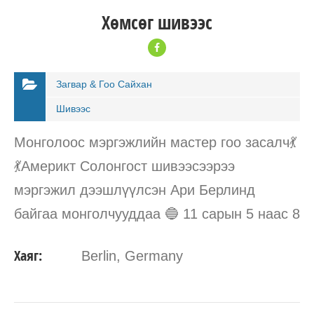
Хөмсөг шивээс
Загвар & Гоо Сайхан
Шивээс
Монголоос мэргэжлийн мастер гоо засалч💃
💃Америкт Солонгост шивээсээрээ
мэргэжил дээшлүүлсэн Ари Берлинд
байгаа монголчууддаа 🔵 11 сарын 5 наас 8
хүртэл Хөмсөгний Дижитал омбрэ болон
Хаяг:
Berlin, Germany
6D шивээс,Hairstrokes 1RL 3RL хөмсөгний
натурал шивээс,уруулын…