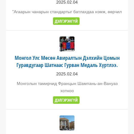
2025.02.04
"Агаарын чанарын стандартыг батлахдаа нэмж, өөрчил
ДЭЛГЭРЭНГҮЙ
Монгол Улс Мөсөн Авиралтын Дэлхийн Цомын
Гуравдугаар Шатнаас Гурван Медаль Хүртлээ.
2025.02.04
Монголын тамирчид Францын Шампань-ан-Вануаз
хотноо
ДЭЛГЭРЭНГҮЙ