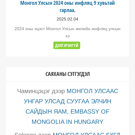
Монгол Улсын 2024 оны инфляц 9 хувьтай
гарлаа.
2025.02.04
2024 оны эцэст Монгол Улсын жилийн инфляц улсын
хэ
ДЭЛГЭРЭНГҮЙ
САЯХАНЫ СЭТГЭГДЭЛ
Чаминцэцэг
дээр
МОНГОЛ УЛСААС
УНГАР УЛСАД СУУГАА ЭЛЧИН
САЙДЫН ЯАМ, EMBASSY OF
MONGOLIA IN HUNGARY
Solongo
дээр
МОНГОЛ УЛСААС БҮГД