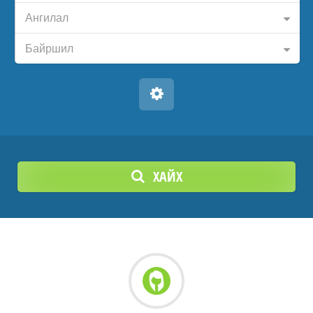
Ангилал
Байршил
ХАЙХ