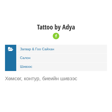
Tattoo by Adya
Загвар & Гоо Сайхан
Салон
Шивээс
Хөмсөг, контур, биеийн шивээс