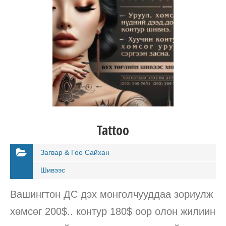
Tattoo
Загвар & Гоо Сайхан
Шивээс
Вашингтон ДС дэх монголчууддаа зориулж
хөмсөг 200$.. контур 180$ оор олон жилиин