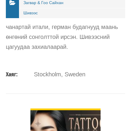
Загвар & Гоо Сайхан
Шивээс
чанартай итали, герман будагнууд маань
өнгөний сонголттой ирсэн. Шивээсний
цагуудаа захиалаарай.
Хаяг:
Stockholm, Sweden
ДЭЛГЭРЭНГҮЙ