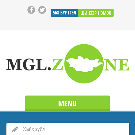
568
БҮРТГЭЛ
ШИНЭЭР НЭМЭХ
MENU