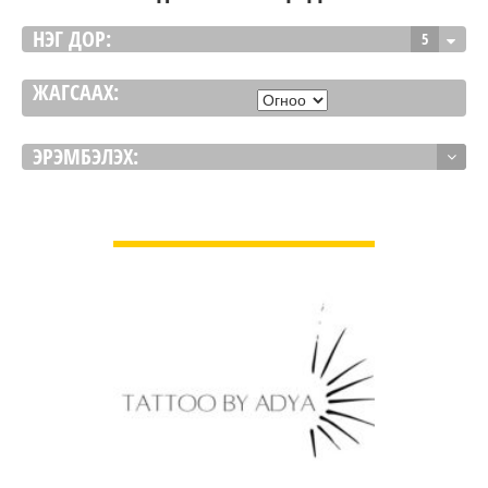
НЭГ ДОР:
5
ЖАГСААХ:
ЭРЭМБЭЛЭХ:
ДЭЛГЭРЭНГҮЙ