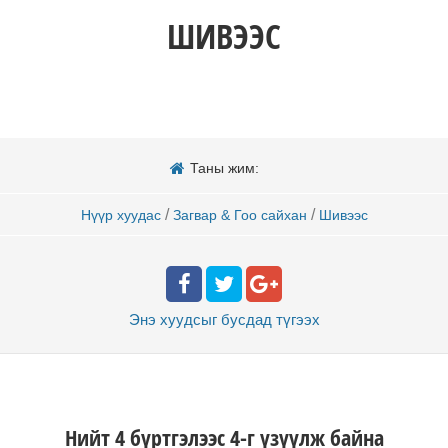
ШИВЭЭС
Таны жим:
/
/
Нүүр хуудас
Загвар & Гоо сайхан
Шивээс
Энэ хуудсыг бусдад
түгээх
Нийт 4 бүртгэлээс 4-г үзүүлж байна