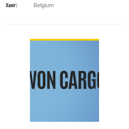
Хаяг:
Belgium
ДЭЛГЭРЭНГҮЙ