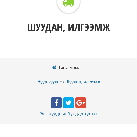
ШУУДАН, ИЛГЭЭМЖ
Таны жим:
/
Нүүр хуудас
Шуудан, илгээмж
Энэ хуудсыг бусдад
түгээх