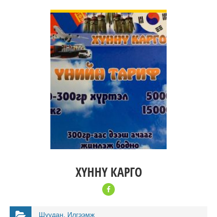
ДЭЛГЭРЭНГҮЙ
ХҮННҮ КАРГО
Шуудан, Илгээмж