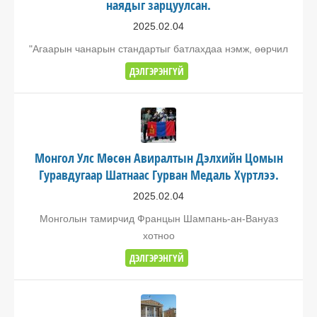
наядыг зарцуулсан.
2025.02.04
"Агаарын чанарын стандартыг батлахдаа нэмж, өөрчил
ДЭЛГЭРЭНГҮЙ
Монгол Улс Мөсөн Авиралтын Дэлхийн Цомын
Гуравдугаар Шатнаас Гурван Медаль Хүртлээ.
2025.02.04
Монголын тамирчид Францын Шампань-ан-Вануаз
хотноо
ДЭЛГЭРЭНГҮЙ