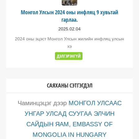
Монгол Улсын 2024 оны инфляц 9 хувьтай
гарлаа.
2025.02.04
2024 оны эцэст Монгол Улсын жилийн инфляц улсын
хэ
ДЭЛГЭРЭНГҮЙ
САЯХАНЫ СЭТГЭГДЭЛ
Чаминцэцэг
дээр
МОНГОЛ УЛСААС
УНГАР УЛСАД СУУГАА ЭЛЧИН
САЙДЫН ЯАМ, EMBASSY OF
MONGOLIA IN HUNGARY