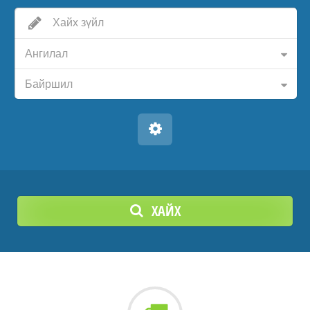
Ангилал
Байршил
ХАЙХ