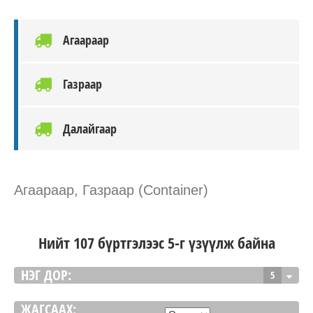
Агаараар
Газраар
Далайгаар
Агаараар, Газраар (Container)
Нийт 107 бүртгэлээс 5-г үзүүлж байна
НЭГ ДОР:
5
ЖАГСААХ: