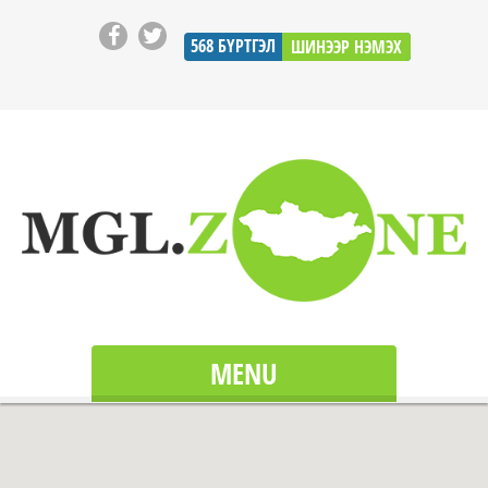
568
БҮРТГЭЛ
ШИНЭЭР НЭМЭХ
MENU