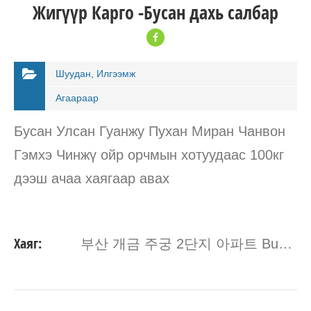
Жигүүр Карго -Бусан дахь салбар
Шуудан, Илгээмж
Агаараар
Бусан Улсан Гуанжу Пухан Миран Чанвон
Гэмхэ Чинжү ойр орчмын хотуудаас 100кг
дээш ачаа хаягаар авах
Хаяг:
부산 개금 주궁 2단지 아파트 Busan, South Korea 47171