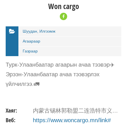
Won cargo
Шуудан, Илгээмж
Агаараар
Газраар
Турк-Улаанбаатар агаарын ачаа тээвэр✈️
Эрээн-Улаанбаатар ачаа тээвэрлэх
үйлчилгээ.🚛
Хаяг:
内蒙古锡林郭勒盟二连浩特市义乌市场西文都苏旅店
Веб:
https://www.woncargo.mn/link#