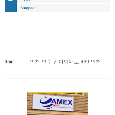
Агаараар
Хаяг:
인천 연수구 아암대로 469 인천 쇼링 Incheon, South Korea 21959
ДЭЛГЭРЭНГҮЙ