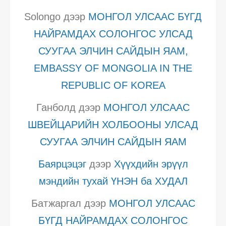
Solongo
дээр
МОНГОЛ УЛСААС БҮГД
НАЙРАМДАХ СОЛОНГОС УЛСАД
СУУГАА ЭЛЧИН САЙДЫН ЯАМ,
EMBASSY OF MONGOLIA IN THE
REPUBLIC OF KOREA
Ганболд
дээр
МОНГОЛ УЛСААС
ШВЕЙЦАРИЙН ХОЛБООНЫ УЛСАД
СУУГАА ЭЛЧИН САЙДЫН ЯАМ
Баярцэцэг
дээр
Хүүхдийн эрүүл
мэндийн тухай ҮНЭН ба ХУДАЛ
Батжаргал
дээр
МОНГОЛ УЛСААС
БҮГД НАЙРАМДАХ СОЛОНГОС