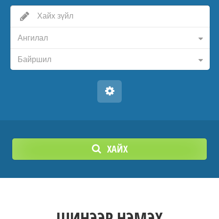
Ангилал
Байршил
ХАЙХ
ШИНЭЭР НЭМЭХ