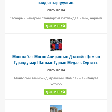
наядыг зарцуулсан.
2025.02.04
"Агаарын чанарын стандартыг батлахдаа нэмж, өөрчил
ДЭЛГЭРЭНГҮЙ
Монгол Улс Мөсөн Авиралтын Дэлхийн Цомын
Гуравдугаар Шатнаас Гурван Медаль Хүртлээ.
2025.02.04
Монголын тамирчид Францын Шампань-ан-Вануаз
хотноо
ДЭЛГЭРЭНГҮЙ