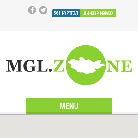
568
БҮРТГЭЛ
ШИНЭЭР НЭМЭХ
MENU