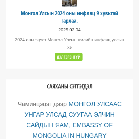
Монгол Улсын 2024 оны инфляц 9 хувьтай
гарлаа.
2025.02.04
2024 оны эцэст Монгол Улсын жилийн инфляц улсын
хэ
ДЭЛГЭРЭНГҮЙ
САЯХАНЫ СЭТГЭГДЭЛ
Чаминцэцэг
дээр
МОНГОЛ УЛСААС
УНГАР УЛСАД СУУГАА ЭЛЧИН
САЙДЫН ЯАМ, EMBASSY OF
MONGOLIA IN HUNGARY