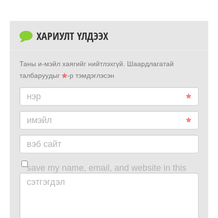
ХАРИУЛТ ҮЛДЭЭХ
Таны и-мэйл хаягийг нийтлэхгүй.
Шаардлагатай
талбаруудыг
-р тэмдэглэсэн
нэр
имэйл
вэб сайт
save my name, email, and website in this
browser for the next time i comment.
сэтгэгдэл