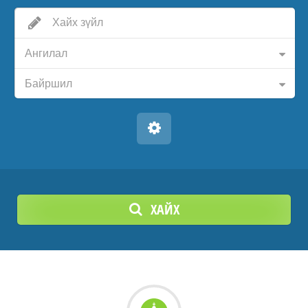
Ангилал
Байршил
ХАЙХ