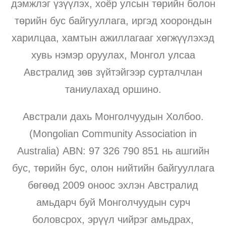
дэмжлэг үзүүлэх, хоёр улсын төрийн болон
төрийн бус байгууллага, иргэд хоорондын
харилцаа, хамтын ажиллагааг хөгжүүлэхэд
хувь нэмэр оруулах, Монгол улсаа
Австралид зөв зүйтэйгээр сурталчлан
таниулахад оршино.
Австрали дахь Монголчуудын Холбоо.
(Mongolian Community Association in
Australia) ABN: 97 326 790 851 нь ашгийн
бус, төрийн бус, олон нийтийн байгууллага
бөгөөд 2009 оноос эхлэн Австралид
амьдарч буй Монголчуудын сурч
боловсрох, эрүүл чийрэг амьдрах,