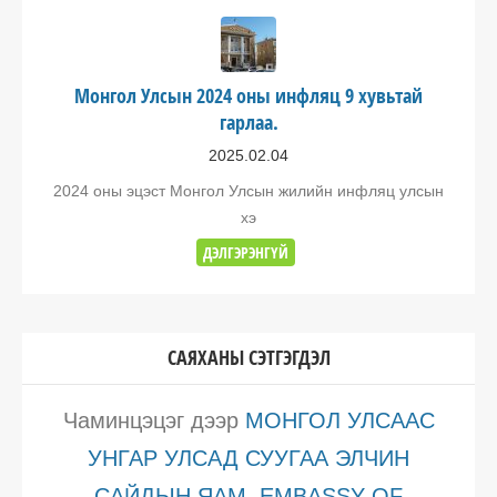
Монгол Улсын 2024 оны инфляц 9 хувьтай
гарлаа.
2025.02.04
2024 оны эцэст Монгол Улсын жилийн инфляц улсын
хэ
ДЭЛГЭРЭНГҮЙ
САЯХАНЫ СЭТГЭГДЭЛ
Чаминцэцэг
дээр
МОНГОЛ УЛСААС
УНГАР УЛСАД СУУГАА ЭЛЧИН
САЙДЫН ЯАМ, EMBASSY OF