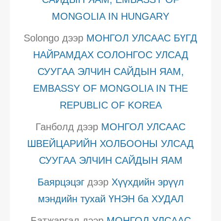
MONGOLIA IN HUNGARY
Solongo
дээр
МОНГОЛ УЛСААС БҮГД
НАЙРАМДАХ СОЛОНГОС УЛСАД
СУУГАА ЭЛЧИН САЙДЫН ЯАМ,
EMBASSY OF MONGOLIA IN THE
REPUBLIC OF KOREA
Ганболд
дээр
МОНГОЛ УЛСААС
ШВЕЙЦАРИЙН ХОЛБООНЫ УЛСАД
СУУГАА ЭЛЧИН САЙДЫН ЯАМ
Баярцэцэг
дээр
Хүүхдийн эрүүл
мэндийн тухай ҮНЭН ба ХУДАЛ
Батжаргал
дээр
МОНГОЛ УЛСААС