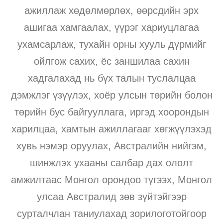
ажиллаж хөдөлмөрлөх, өөрсдийн эрх
ашигаа хамгаалах, үүрэг хариуцлагаа
ухамсарлаж, тухайн орны хууль дүрмийг
ойлгож сахих, ёс заншилаа сахин
хадгалахад нь бүх талын туслалцаа
дэмжлэг үзүүлэх, хоёр улсын төрийн болон
төрийн бус байгууллага, иргэд хоорондын
харилцаа, хамтын ажиллагааг хөгжүүлэхэд
хувь нэмэр оруулах, Австралийн нийгэм,
шинжлэх ухааны салбар дах ололт
амжилтаас Монгол орондоо түгээх, Монгол
улсаа Австралид зөв зүйтэйгээр
сурталчлан таниулахад зорилоготойгоор