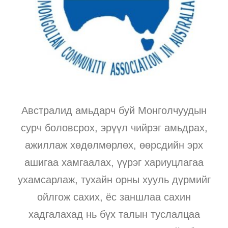
Австралид амьдарч буй Монголчуудын
сурч боловсрох, эрүүл чийрэг амьдрах,
ажиллаж хөдөлмөрлөх, өөрсдийн эрх
ашигаа хамгаалах, үүрэг хариуцлагаа
ухамсарлаж, тухайн орны хууль дүрмийг
ойлгож сахих, ёс заншлаа сахин
хадгалахад нь бүх талын туслалцаа