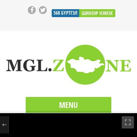
568
БҮРТГЭЛ
ШИНЭЭР НЭМЭХ
MENU