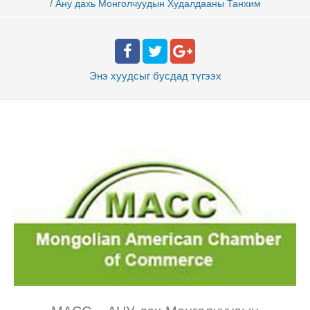
/
Ану дахь Монголчуудын Худалдааны Танхим
Энэ хуудсыг бусдад
түгээх