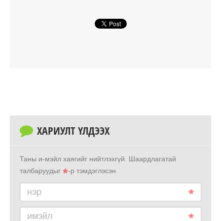
ХАРИУЛТ ҮЛДЭЭХ
Таны и-мэйл хаягийг нийтлэхгүй.
Шаардлагатай
талбаруудыг
-р тэмдэглэсэн
нэр
имэйл