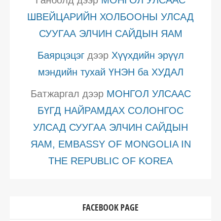
Ганболд
дээр
МОНГОЛ УЛСААС
ШВЕЙЦАРИЙН ХОЛБООНЫ УЛСАД
СУУГАА ЭЛЧИН САЙДЫН ЯАМ
Баярцэцэг
дээр
Хүүхдийн эрүүл
мэндийн тухай ҮНЭН ба ХУДАЛ
Батжаргал
дээр
МОНГОЛ УЛСААС
БҮГД НАЙРАМДАХ СОЛОНГОС
УЛСАД СУУГАА ЭЛЧИН САЙДЫН
ЯАМ, EMBASSY OF MONGOLIA IN
THE REPUBLIC OF KOREA
FACEBOOK PAGE