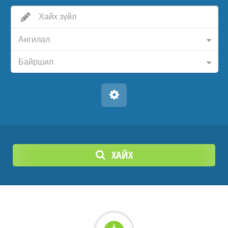
Ангилал
Байршил
ХАЙХ