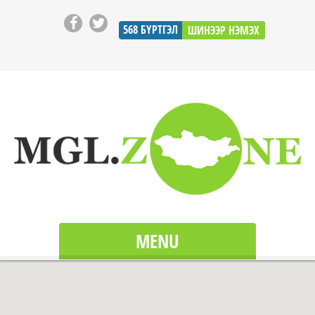
568
БҮРТГЭЛ
ШИНЭЭР НЭМЭХ
MENU