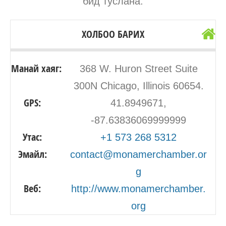
бид туслана.
ХОЛБОО БАРИХ
Манай хаяг:
368 W. Huron Street Suite
300N Chicago, Illinois 60654.
GPS:
41.8949671,
-87.63836069999999
Утас:
+1 573 268 5312
Эмайл:
contact@monamerchamber.or
g
Веб:
http://www.monamerchamber.
org