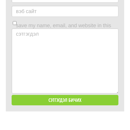
вэб сайт
save my name, email, and website in this
browser for the next time i comment.
сэтгэгдэл