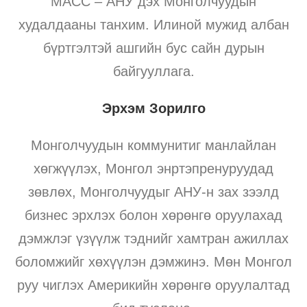
MACC – АНУ дэх Монголчуудын
худалдааны танхим. Илиной мужид албан
бүртгэлтэй ашгийн бус сайн дурын
байгууллага.
Эрхэм Зорилго
Монголчуудын коммунитиг манлайлан
хөгжүүлэх, Монгол энртэпренуруудад
зөвлөх, Монголчуудыг АНУ-н зах зээлд
бизнес эрхлэх болон хөрөнгө оруулахад
дэмжлэг үзүүлж тэднийг хамтран ажиллах
боломжийг хөхүүлэн дэмжинэ. Мөн Монгол
руу чиглэх Америкийн хөрөнгө оруулалтад