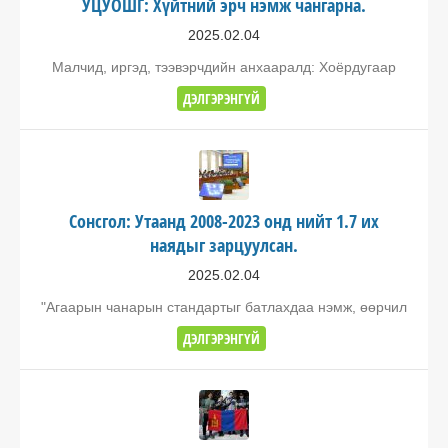
УЦУОШГ: Хүйтний эрч нэмж чангарна.
2025.02.04
Малчид, иргэд, тээвэрчдийн анхааралд: Хоёрдугаар
ДЭЛГЭРЭНГҮЙ
Сонсгол: Утаанд 2008-2023 онд нийт 1.7 их
наядыг зарцуулсан.
2025.02.04
"Агаарын чанарын стандартыг батлахдаа нэмж, өөрчил
ДЭЛГЭРЭНГҮЙ