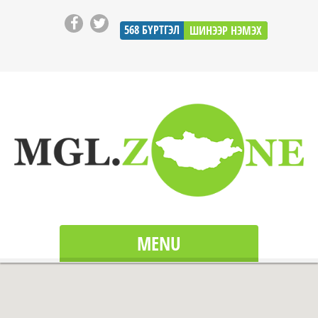
568
БҮРТГЭЛ
ШИНЭЭР НЭМЭХ
MENU