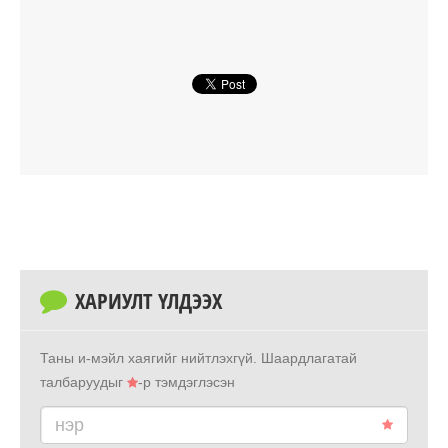
ХАРИУЛТ ҮЛДЭЭХ
Таны и-мэйл хаягийг нийтлэхгүй.
Шаардлагатай
талбаруудыг
-р тэмдэглэсэн
нэр