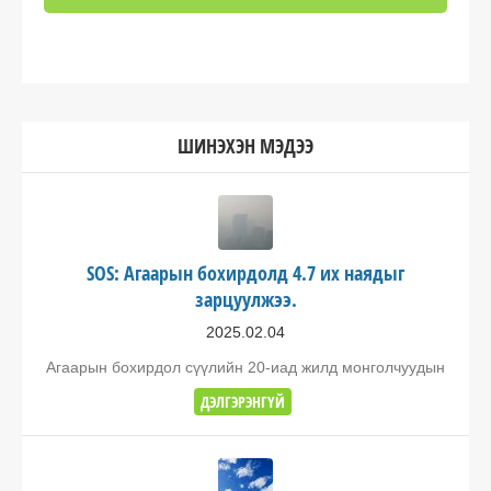
ШИНЭХЭН МЭДЭЭ
SOS: Агаарын бохирдолд 4.7 их наядыг
зарцуулжээ.
2025.02.04
Агаарын бохирдол сүүлийн 20-иад жилд монголчуудын
ДЭЛГЭРЭНГҮЙ