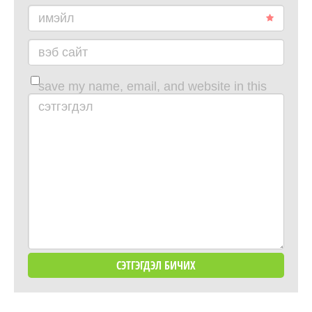
имэйл
вэб сайт
save my name, email, and website in this
browser for the next time i comment.
сэтгэгдэл