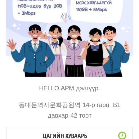
HELLO APM дэлгүүр.
동대문역사문화공원역 14-p гарц В1
давхар-42 тоот
ЦАГИЙН ХУВААРЬ