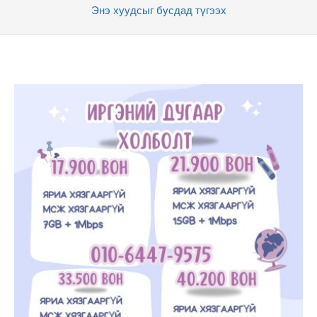
Энэ хуудсыг бусдад
түгээх