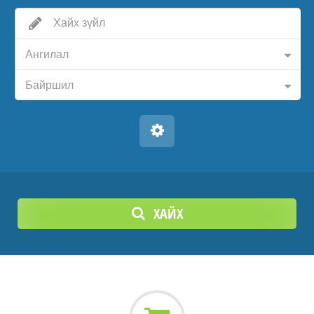
Ангилал
Байршил
ХАЙХ