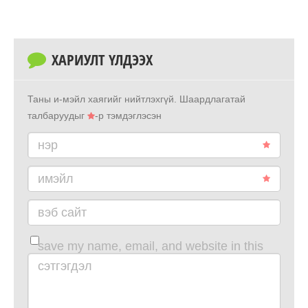
ХАРИУЛТ ҮЛДЭЭХ
Таны и-мэйл хаягийг нийтлэхгүй.
Шаардлагатай
талбаруудыг
-р тэмдэглэсэн
нэр
имэйл
вэб сайт
save my name, email, and website in this
browser for the next time i comment.
сэтгэгдэл