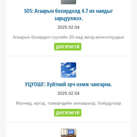
SOS: Агаарын бохирдолд 4.7 их наядыг
зарцуулжээ.
2025.02.04
Агаарын бохирдол сүүлийн 20-иад жилд монголчуудын
ДЭЛГЭРЭНГҮЙ
УЦУОШГ: Хүйтний эрч нэмж чангарна.
2025.02.04
Малчид, иргэд, тээвэрчдийн анхааралд: Хоёрдугаар
ДЭЛГЭРЭНГҮЙ