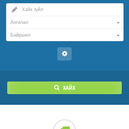
Ангилал
Байршил
ХАЙХ