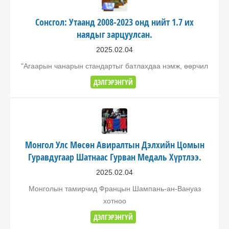
Сонсгол: Утаанд 2008-2023 онд нийт 1.7 их
наядыг зарцуулсан.
2025.02.04
"Агаарын чанарын стандартыг батлахдаа нэмж, өөрчил
ДЭЛГЭРЭНГҮЙ
Монгол Улс Мөсөн Авиралтын Дэлхийн Цомын
Гуравдугаар Шатнаас Гурван Медаль Хүртлээ.
2025.02.04
Монголын тамирчид Францын Шампань-ан-Вануаз
хотноо
ДЭЛГЭРЭНГҮЙ