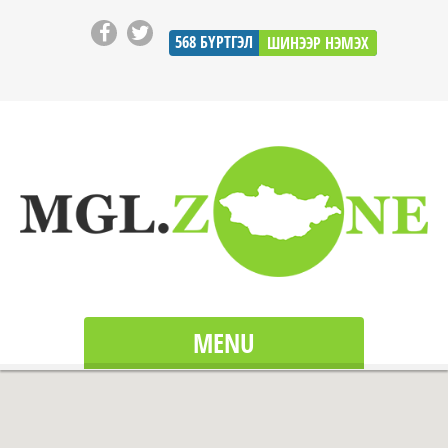
568
БҮРТГЭЛ
ШИНЭЭР НЭМЭХ
MENU