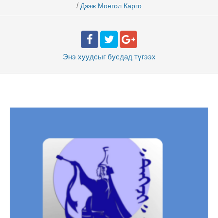
/
Дээж Монгол Карго
Энэ хуудсыг бусдад
түгээх