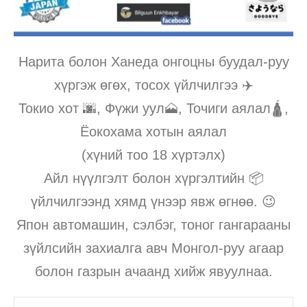
Нарита болон Ханеда онгоцны буудал-руу
хүргэж өгөх, тосох үйлчилгээ ✈️
Токио хот 🌆, Фүжи уул🗻, Точиги аялал🛕,
Ёокохама хотын аялал
(хүний тоо 18 хүртэлх)
Айл нүүлгэлт болон хүргэлтийн 📦
үйлчилгээнд хямд үнээр явж өгнөө. 😉
Япон автомашин, сэлбэг, тоног гангарааны
зүйлсийн захиалга авч Монгол-руу агаар
болон газрын ачаанд хийж явуулнаа.