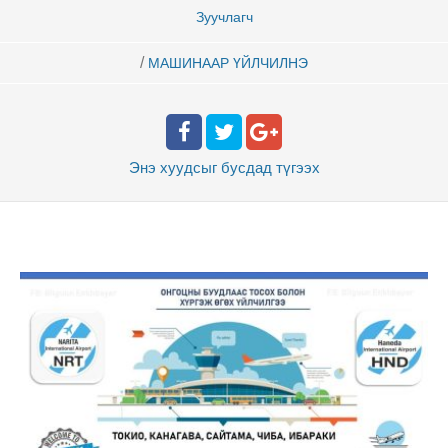
Зуучлагч
/
МАШИНААР ҮЙЛЧИЛНЭ
Энэ хуудсыг бусдад
түгээх