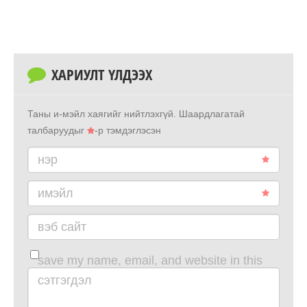
ХАРИУЛТ ҮЛДЭЭХ
Таны и-мэйл хаягийг нийтлэхгүй.
Шаардлагатай
талбаруудыг
-р тэмдэглэсэн
нэр
имэйл
вэб сайт
save my name, email, and website in this
browser for the next time i comment.
сэтгэгдэл