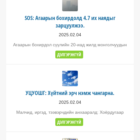
SOS: Агаарын бохирдолд 4.7 их наядыг
зарцуулжээ.
2025.02.04
Агаарын бохирдол сүүлийн 20-иад жилд монголчуудын
ДЭЛГЭРЭНГҮЙ
УЦУОШГ: Хүйтний эрч нэмж чангарна.
2025.02.04
Малчид, иргэд, тээвэрчдийн анхааралд: Хоёрдугаар
ДЭЛГЭРЭНГҮЙ