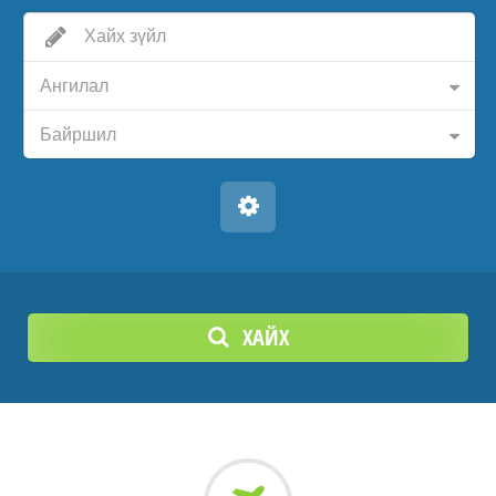
Ангилал
Байршил
ХАЙХ