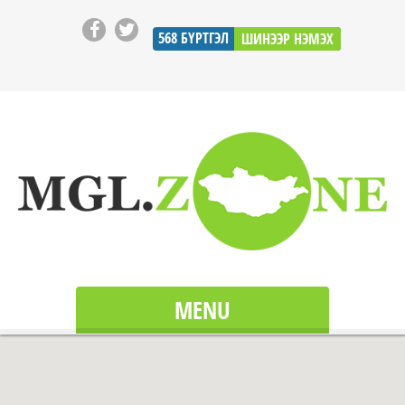
568
БҮРТГЭЛ
ШИНЭЭР НЭМЭХ
MENU