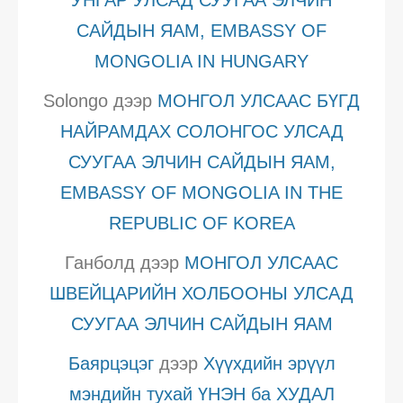
УНГАР УЛСАД СУУГАА ЭЛЧИН
САЙДЫН ЯАМ, EMBASSY OF
MONGOLIA IN HUNGARY
Solongo
дээр
МОНГОЛ УЛСААС БҮГД
НАЙРАМДАХ СОЛОНГОС УЛСАД
СУУГАА ЭЛЧИН САЙДЫН ЯАМ,
EMBASSY OF MONGOLIA IN THE
REPUBLIC OF KOREA
Ганболд
дээр
МОНГОЛ УЛСААС
ШВЕЙЦАРИЙН ХОЛБООНЫ УЛСАД
СУУГАА ЭЛЧИН САЙДЫН ЯАМ
Баярцэцэг
дээр
Хүүхдийн эрүүл
мэндийн тухай ҮНЭН ба ХУДАЛ