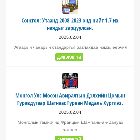
Сонсгол: Утаанд 2008-2023 онд нийт 1.7 их
наядыг зарцуулсан.
2025.02.04
"Агаарын чанарын стандартыг батлахдаа нэмж, өөрчил
ДЭЛГЭРЭНГҮЙ
Монгол Улс Мөсөн Авиралтын Дэлхийн Цомын
Гуравдугаар Шатнаас Гурван Медаль Хүртлээ.
2025.02.04
Монголын тамирчид Францын Шампань-ан-Вануаз
хотноо
ДЭЛГЭРЭНГҮЙ