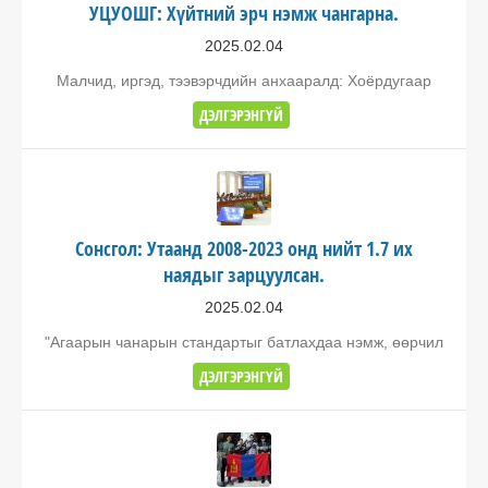
УЦУОШГ: Хүйтний эрч нэмж чангарна.
2025.02.04
Малчид, иргэд, тээвэрчдийн анхааралд: Хоёрдугаар
ДЭЛГЭРЭНГҮЙ
Сонсгол: Утаанд 2008-2023 онд нийт 1.7 их
наядыг зарцуулсан.
2025.02.04
"Агаарын чанарын стандартыг батлахдаа нэмж, өөрчил
ДЭЛГЭРЭНГҮЙ