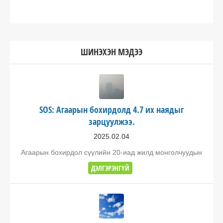
ШИНЭХЭН МЭДЭЭ
SOS: Агаарын бохирдолд 4.7 их наядыг
зарцуулжээ.
2025.02.04
Агаарын бохирдол сүүлийн 20-иад жилд монголчуудын
ДЭЛГЭРЭНГҮЙ