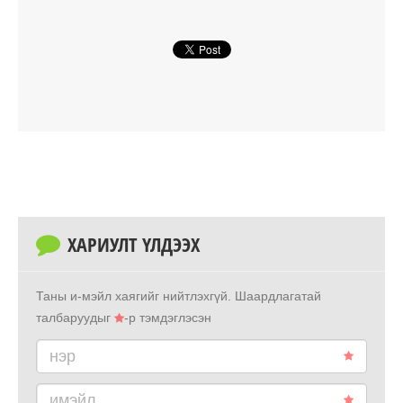
ХАРИУЛТ ҮЛДЭЭХ
Таны и-мэйл хаягийг нийтлэхгүй.
Шаардлагатай
талбаруудыг
-р тэмдэглэсэн
нэр
имэйл