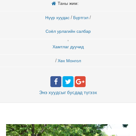
Таны жим:
/
/
Нүүр хуудас
Бүртгэл
Соёл урлагийн салбар
,
Хамтлаг дуучид
/
Хөх Монгол
Энэ хуудсыг бусдад
түгээх