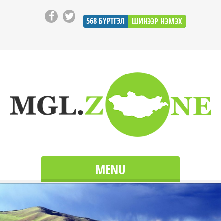
568
БҮРТГЭЛ
ШИНЭЭР НЭМЭХ
MENU