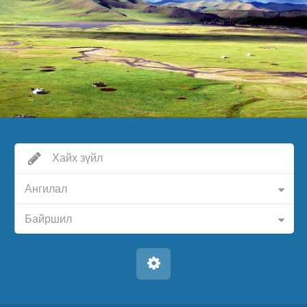
Ангилал
Байршил