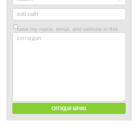
вэб сайт
save my name, email, and website in this
browser for the next time i comment.
сэтгэгдэл