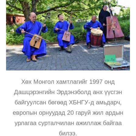
Хөх Монгол хамтлагийг 1997 онд
Дашцэрэнгийн Эрдэнэболд анх үүсгэн
байгуулсан бөгөөд ХБНГУ-д амьдарч,
европын орнуудад 20 гаруй жил ардын
урлагаа сурталчилан ажиллаж байгаа
билээ.