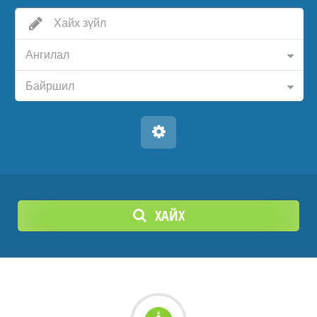
Ангилал
Байршил
ХАЙХ