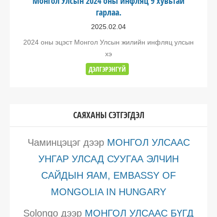
Монгол Улсын 2024 оны инфляц 9 хувьтай
гарлаа.
2025.02.04
2024 оны эцэст Монгол Улсын жилийн инфляц улсын
хэ
ДЭЛГЭРЭНГҮЙ
САЯХАНЫ СЭТГЭГДЭЛ
Чаминцэцэг
дээр
МОНГОЛ УЛСААС
УНГАР УЛСАД СУУГАА ЭЛЧИН
САЙДЫН ЯАМ, EMBASSY OF
MONGOLIA IN HUNGARY
Solongo
дээр
МОНГОЛ УЛСААС БҮГД