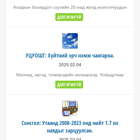
Агаарын бохирдол сүүлийн 20-иад жилд монголчуудын
ДЭЛГЭРЭНГҮЙ
УЦУОШГ: Хүйтний эрч нэмж чангарна.
2025.02.04
Малчид, иргэд, тээвэрчдийн анхааралд: Хоёрдугаар
ДЭЛГЭРЭНГҮЙ
Сонсгол: Утаанд 2008-2023 онд нийт 1.7 их
наядыг зарцуулсан.
2025.02.04