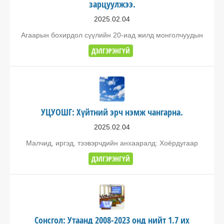
зарцуулжээ.
2025.02.04
Агаарын бохирдол сүүлийн 20-иад жилд монголчуудын
ДЭЛГЭРЭНГҮЙ
УЦУОШГ: Хүйтний эрч нэмж чангарна.
2025.02.04
Малчид, иргэд, тээвэрчдийн анхааралд: Хоёрдугаар
ДЭЛГЭРЭНГҮЙ
Сонсгол: Утаанд 2008-2023 онд нийт 1.7 их