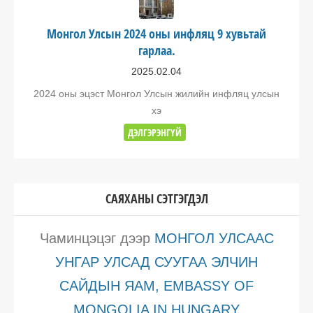
Монгол Улсын 2024 оны инфляц 9 хувьтай
гарлаа.
2025.02.04
2024 оны эцэст Монгол Улсын жилийн инфляц улсын
хэ
ДЭЛГЭРЭНГҮЙ
САЯХАНЫ СЭТГЭГДЭЛ
Чаминцэцэг
дээр
МОНГОЛ УЛСААС
УНГАР УЛСАД СУУГАА ЭЛЧИН
САЙДЫН ЯАМ, EMBASSY OF
MONGOLIA IN HUNGARY