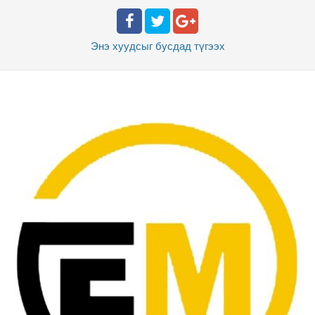
Энэ хуудсыг бусдад
түгээх