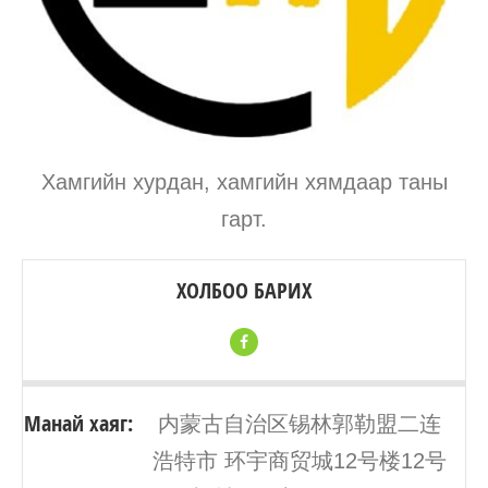
Хамгийн хурдан, хамгийн хямдаар таны
гарт.
ХОЛБОО БАРИХ
Манай хаяг:
内蒙古自治区锡林郭勒盟二连
浩特市 环宇商贸城12号楼12号