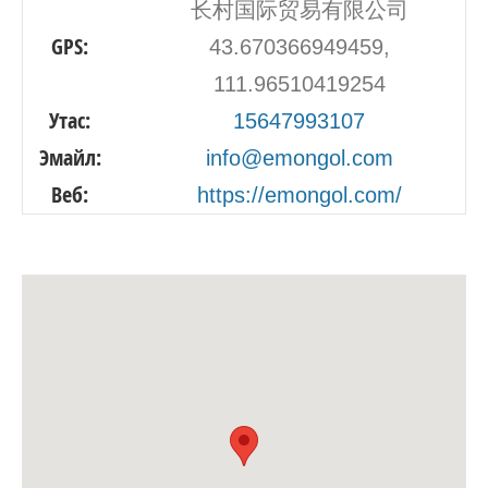
长村国际贸易有限公司
GPS:
43.670366949459,
111.96510419254
Утас:
15647993107
Эмайл:
info@emongol.com
Веб:
https://emongol.com/