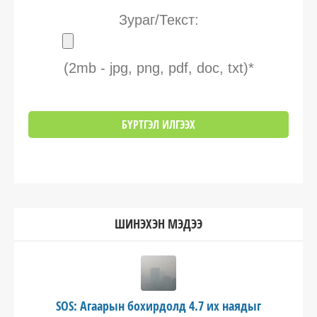
Зураг/Текст:
(2mb - jpg, png, pdf, doc, txt)*
ШИНЭХЭН МЭДЭЭ
SOS: Агаарын бохирдолд 4.7 их наядыг