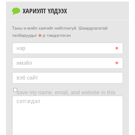
ХАРИУЛТ ҮЛДЭЭХ
Таны и-мэйл хаягийг нийтлэхгүй.
Шаардлагатай
талбаруудыг
-р тэмдэглэсэн
нэр
имэйл
вэб сайт
save my name, email, and website in this
browser for the next time i comment.
сэтгэгдэл