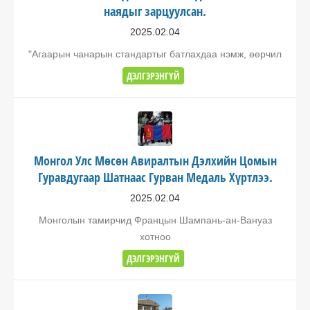
наядыг зарцуулсан.
2025.02.04
"Агаарын чанарын стандартыг батлахдаа нэмж, өөрчил
ДЭЛГЭРЭНГҮЙ
Монгол Улс Мөсөн Авиралтын Дэлхийн Цомын
Гуравдугаар Шатнаас Гурван Медаль Хүртлээ.
2025.02.04
Монголын тамирчид Францын Шампань-ан-Вануаз
хотноо
ДЭЛГЭРЭНГҮЙ