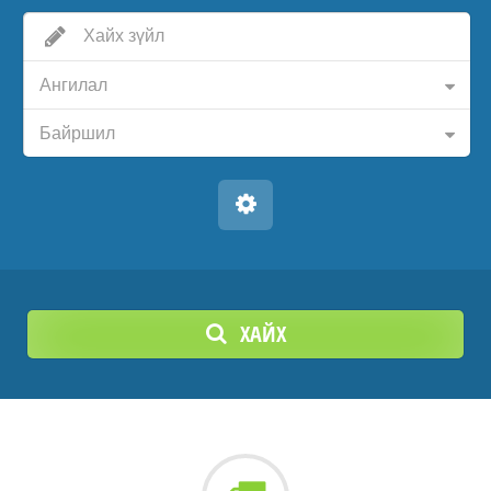
Ангилал
Байршил
ХАЙХ