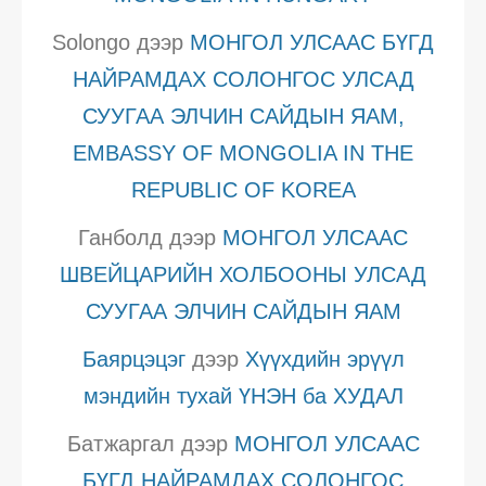
Solongo
дээр
МОНГОЛ УЛСААС БҮГД
НАЙРАМДАХ СОЛОНГОС УЛСАД
СУУГАА ЭЛЧИН САЙДЫН ЯАМ,
EMBASSY OF MONGOLIA IN THE
REPUBLIC OF KOREA
Ганболд
дээр
МОНГОЛ УЛСААС
ШВЕЙЦАРИЙН ХОЛБООНЫ УЛСАД
СУУГАА ЭЛЧИН САЙДЫН ЯАМ
Баярцэцэг
дээр
Хүүхдийн эрүүл
мэндийн тухай ҮНЭН ба ХУДАЛ
Батжаргал
дээр
МОНГОЛ УЛСААС
БҮГД НАЙРАМДАХ СОЛОНГОС