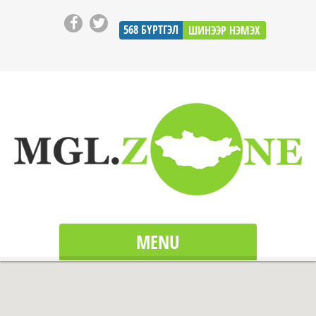
568
БҮРТГЭЛ
ШИНЭЭР НЭМЭХ
MENU