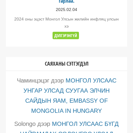
гарлаа.
2025.02.04
2024 оны эцэст Монгол Улсын жилийн инфляц улсын
хэ
ДЭЛГЭРЭНГҮЙ
САЯХАНЫ СЭТГЭГДЭЛ
Чаминцэцэг
дээр
МОНГОЛ УЛСААС
УНГАР УЛСАД СУУГАА ЭЛЧИН
САЙДЫН ЯАМ, EMBASSY OF
MONGOLIA IN HUNGARY
Solongo
дээр
МОНГОЛ УЛСААС БҮГД