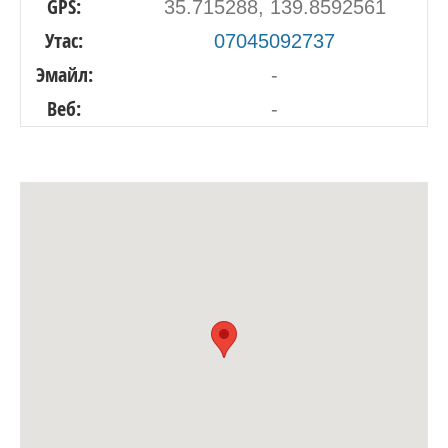
GPS:
35.715288, 139.8592561
Утас:
07045092737
Эмайл:
-
Веб:
-