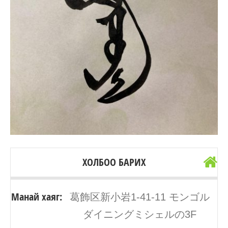
ХОЛБОО БАРИХ
Манай хаяг:
葛飾区新小岩1-41-11 モンゴル
ダイニングミシェルの3F