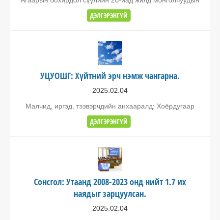
Агаарын бохирдол сүүлийн 20-иад жилд монголчуудын
ДЭЛГЭРЭНГҮЙ
УЦУОШГ: Хүйтний эрч нэмж чангарна.
2025.02.04
Малчид, иргэд, тээвэрчдийн анхааралд: Хоёрдугаар
ДЭЛГЭРЭНГҮЙ
Сонсгол: Утаанд 2008-2023 онд нийт 1.7 их
наядыг зарцуулсан.
2025.02.04