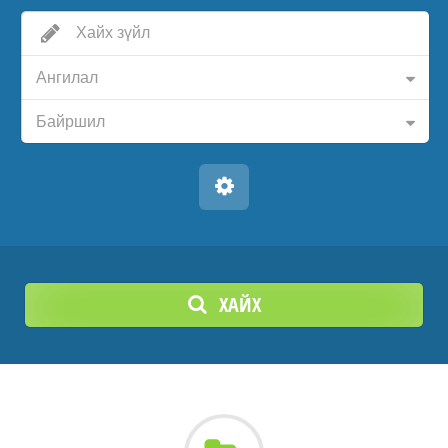
Ангилал
Байршил
ХАЙХ