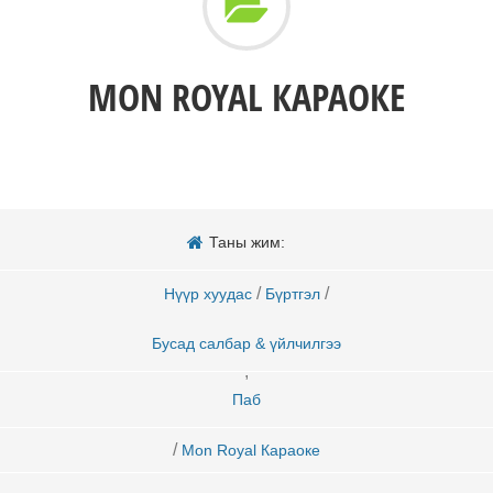
MON ROYAL КАРАОКЕ
Таны жим:
/
/
Нүүр хуудас
Бүртгэл
Бусад салбар & үйлчилгээ
,
Паб
/
Mon Royal Караоке