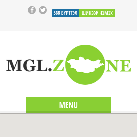
568
БҮРТГЭЛ
ШИНЭЭР НЭМЭХ
MENU