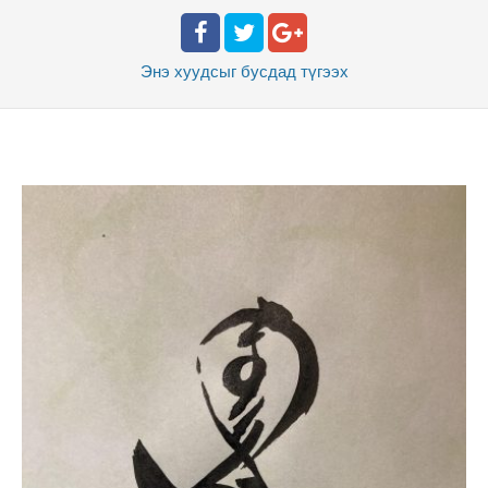
Энэ хуудсыг бусдад
түгээх