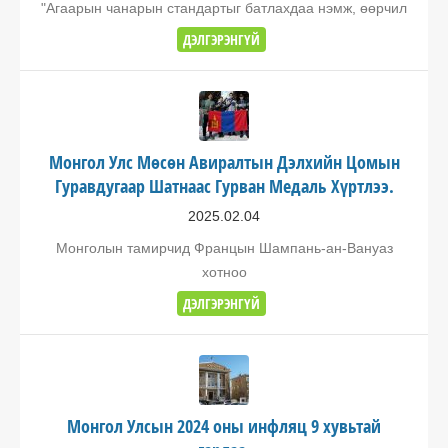
"Агаарын чанарын стандартыг батлахдаа нэмж, өөрчил
ДЭЛГЭРЭНГҮЙ
Монгол Улс Мөсөн Авиралтын Дэлхийн Цомын
Гуравдугаар Шатнаас Гурван Медаль Хүртлээ.
2025.02.04
Монголын тамирчид Францын Шампань-ан-Вануаз
хотноо
ДЭЛГЭРЭНГҮЙ
Монгол Улсын 2024 оны инфляц 9 хувьтай