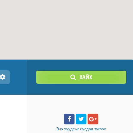
ХАЙХ
Энэ хуудсыг бусдад
түгээх