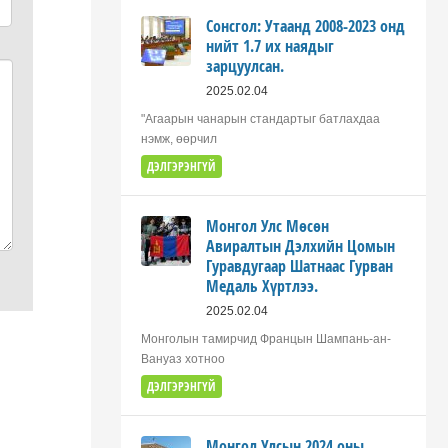
Сонсгол: Утаанд 2008-2023 онд
нийт 1.7 их наядыг
зарцуулсан.
2025.02.04
"Агаарын чанарын стандартыг батлахдаа
нэмж, өөрчил
ДЭЛГЭРЭНГҮЙ
Монгол Улс Мөсөн
Авиралтын Дэлхийн Цомын
Гуравдугаар Шатнаас Гурван
Медаль Хүртлээ.
2025.02.04
Монголын тамирчид Францын Шампань-ан-
Вануаз хотноо
ДЭЛГЭРЭНГҮЙ
Монгол Улсын 2024 оны