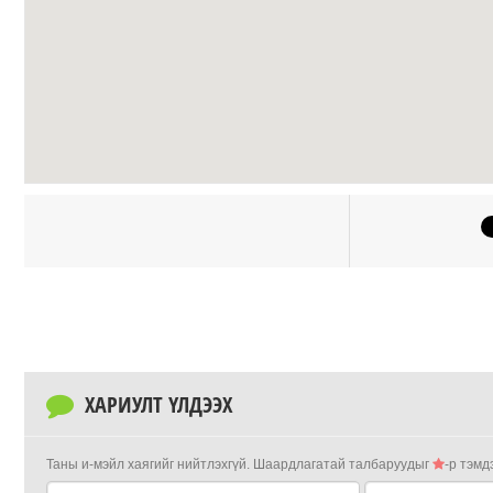
ХАРИУЛТ ҮЛДЭЭХ
Таны и-мэйл хаягийг нийтлэхгүй.
Шаардлагатай талбаруудыг
-р тэмд