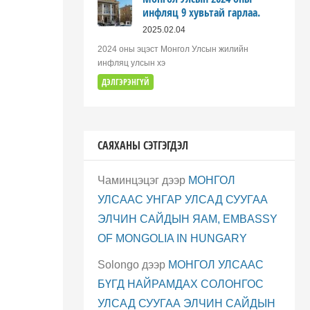
инфляц 9 хувьтай гарлаа.
2025.02.04
2024 оны эцэст Монгол Улсын жилийн
инфляц улсын хэ
ДЭЛГЭРЭНГҮЙ
САЯХАНЫ СЭТГЭГДЭЛ
Чаминцэцэг
дээр
МОНГОЛ
УЛСААС УНГАР УЛСАД СУУГАА
ЭЛЧИН САЙДЫН ЯАМ, EMBASSY
OF MONGOLIA IN HUNGARY
Solongo
дээр
МОНГОЛ УЛСААС
БҮГД НАЙРАМДАХ СОЛОНГОС
УЛСАД СУУГАА ЭЛЧИН САЙДЫН