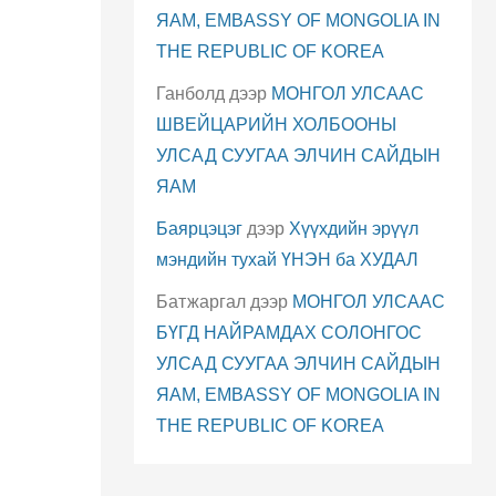
ЯАМ, EMBASSY OF MONGOLIA IN
THE REPUBLIC OF KOREA
Ганболд
дээр
МОНГОЛ УЛСААС
ШВЕЙЦАРИЙН ХОЛБООНЫ
УЛСАД СУУГАА ЭЛЧИН САЙДЫН
ЯАМ
Баярцэцэг
дээр
Хүүхдийн эрүүл
мэндийн тухай ҮНЭН ба ХУДАЛ
Батжаргал
дээр
МОНГОЛ УЛСААС
БҮГД НАЙРАМДАХ СОЛОНГОС
УЛСАД СУУГАА ЭЛЧИН САЙДЫН
ЯАМ, EMBASSY OF MONGOLIA IN
THE REPUBLIC OF KOREA