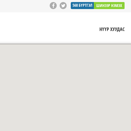
568
БҮРТГЭЛ
ШИНЭЭР НЭМЭХ
НҮҮР ХУУДАС