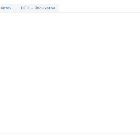
Хөтөч
UCHI – Япон хөтөч