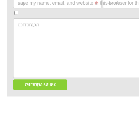
нэр
save my name, email, and website in this browser for t
имэйл
сэтгэгдэл