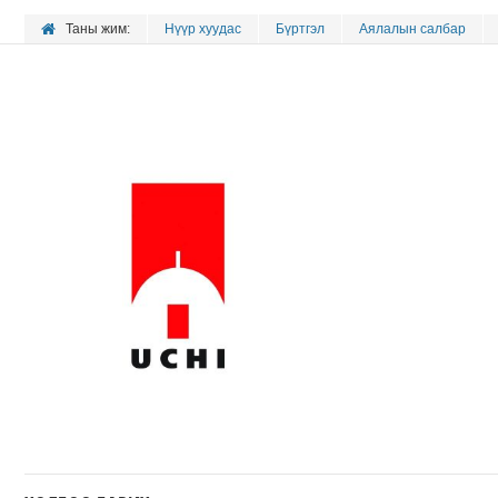
Таны жим:
Нүүр хуудас
Бүртгэл
Аялалын салбар