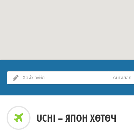
Ангилал
UCHI – ЯПОН ХӨТӨЧ