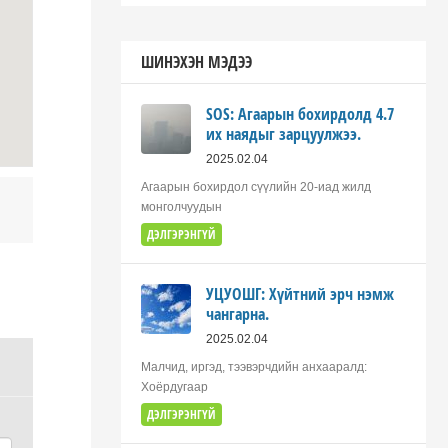
ШИНЭХЭН МЭДЭЭ
SOS: Агаарын бохирдолд 4.7
их наядыг зарцуулжээ.
2025.02.04
Агаарын бохирдол сүүлийн 20-иад жилд
монголчуудын
ДЭЛГЭРЭНГҮЙ
УЦУОШГ: Хүйтний эрч нэмж
чангарна.
2025.02.04
Малчид, иргэд, тээвэрчдийн анхааралд:
Хоёрдугаар
ДЭЛГЭРЭНГҮЙ