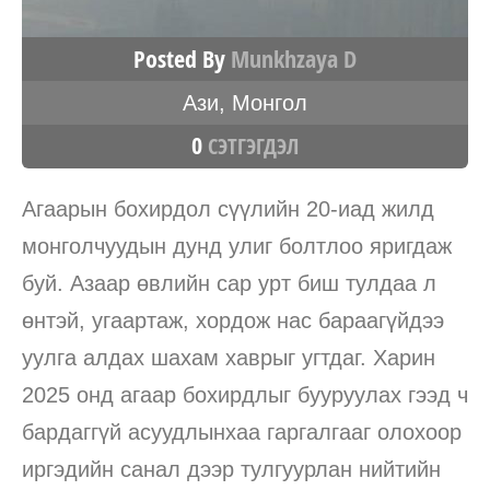
Posted By
Munkhzaya D
Ази
,
Монгол
0
СЭТГЭГДЭЛ
Агаарын бохирдол сүүлийн 20-иад жилд
монголчуудын дунд улиг болтлоо яригдаж
буй. Азаар өвлийн сар урт биш тулдаа л
өнтэй, угаартаж, хордож нас бараагүйдээ
уулга алдах шахам хаврыг угтдаг. Харин
2025 онд агаар бохирдлыг бууруулах гээд ч
бардаггүй асуудлынхаа гаргалгааг олохоор
иргэдийн санал дээр тулгуурлан нийтийн