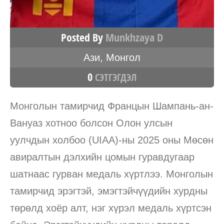
Posted By
Munkhzaya D
Ази
,
Монгол
0
СЭТГЭГДЭЛ
Монголын тамирчид Францын Шампань-ан-
Вануаз хотноо болсон Олон улсын
уулчдын холбоо (UIAA)-ны 2025 оны Мөсөн
авиралтын дэлхийн цомын гуравдугаар
шатнаас гурван медаль хүртлээ. Монголын
тамирчид эрэгтэй, эмэгтэйчүүдийн хурдны
төрөлд хоёр алт, нэг хүрэл медаль хүртсэн