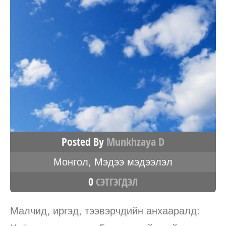
Posted By
Munkhzaya D
Монгол
,
Мэдээ мэдээлэл
0
СЭТГЭГДЭЛ
Малчид, иргэд, тээвэрчдийн анхааралд: