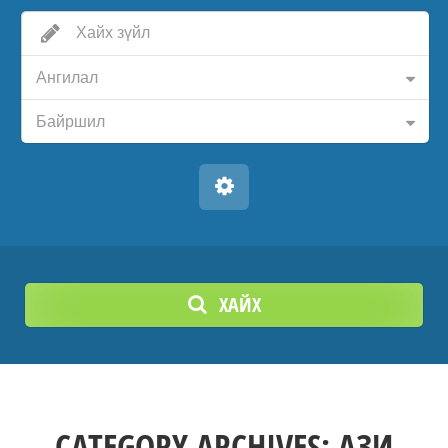
Ангилал
Байршил
ХАЙХ
CATEGORY ARCHIVES:
АЗИ