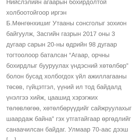
Нийслэлийн агаарын бохирдолтой
холбоотойгоор иргэн
Б.Мөнгөнхишиг Утааны сонcголыг зохион
байгуулж, Засгийн газрын 2017 оны 3
дугаар сарын 20-ны өдрийн 98 дугаар
тогтоолоор баталсан “Агаар, орчны
бохирдлыг бууруулах үндэсний хөтөлбөр”
болон бусад холбогдох үйл ажиллагааны
төсөв, гүйцэтгэл, үүний ил тод байдалд
үнэлгээ хийж, цаашид хэрэгжих
төлөвлөгөө, хөтөлбөрүүдийг сайжруулахыг
шаардаж байна” гэх утгатайгаар өргөдлийг
санаачилсан байдаг. Улмаар 70-аас дээш
[…]