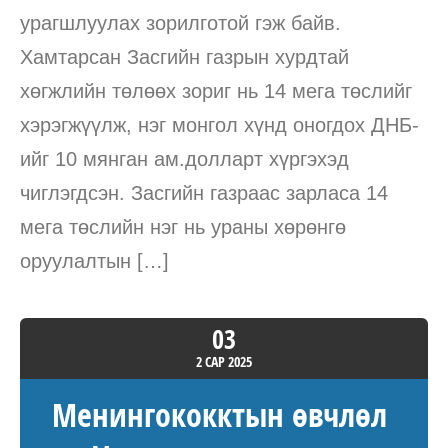
урагшлуулах зорилготой гэж байв.
Хамтарсан Засгийн газрын хурдтай
хөгжлийн төлөөх зориг нь 14 мега төслийг
хэрэгжүүлж, нэг монгол хүнд оногдох ДНБ-
ийг 10 мянган ам.долларт хүргэхэд
чиглэгдсэн. Засгийн газраас зарласа 14
мега төслийн нэг нь ураны хөрөнгө
оруулалтын […]
03
2 САР
2025
Менингококктын өвчлөл