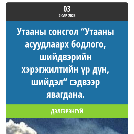
03
2 САР
2025
Утааны сонсгол “Утааны
асуудлаарх бодлого,
шийдвэрийн
хэрэгжилтийн үр дүн,
шийдэл“ сэдвээр
явагдана.
ДЭЛГЭРЭНГҮЙ