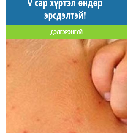
V сар хүртэл өндөр
эрсдэлтэй!
ДЭЛГЭРЭНГҮЙ