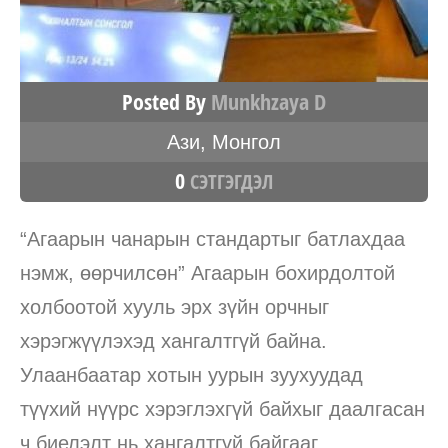
Posted By
Munkhzaya D
Ази
,
Монгол
0
СЭТГЭГДЭЛ
“Агаарын чанарын стандартыг батлахдаа
нэмж, өөрчилсөн” Агаарын бохирдолтой
холбоотой хууль эрх зүйн орчныг
хэрэгжүүлэхэд хангалтгүй байна.
Улаанбаатар хотын уурын зуухуудад
түүхий нүүрс хэрэглэхгүй байхыг даалгасан
ч биелэлт нь хангалтгүй байгааг