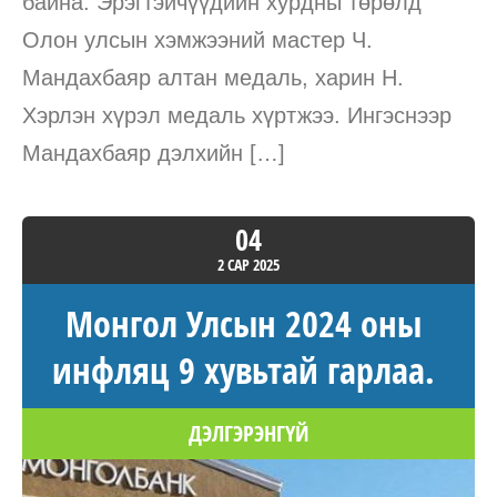
байна. Эрэгтэйчүүдийн хурдны төрөлд
Олон улсын хэмжээний мастер Ч.
Мандахбаяр алтан медаль, харин Н.
Хэрлэн хүрэл медаль хүртжээ. Ингэснээр
Мандахбаяр дэлхийн […]
04
2 САР
2025
Монгол Улсын 2024 оны
инфляц 9 хувьтай гарлаа.
ДЭЛГЭРЭНГҮЙ