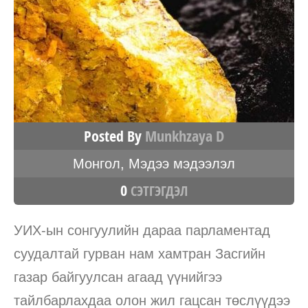
Posted By
Munkhzaya D
Монгол
,
Мэдээ мэдээлэл
0
СЭТГЭГДЭЛ
УИХ-ын сонгуулийн дараа парламентад
суудалтай гурван нам хамтран Засгийн
газар байгуулсан агаад үүнийгээ
тайлбарлахдаа олон жил гацсан төслүүдээ