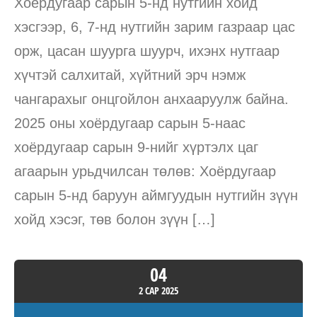
Хоёрдугаар сарын 5-нд нутгийн хойд
хэсгээр, 6, 7-нд нутгийн зарим газраар цас
орж, цасан шуурга шуурч, ихэнх нутгаар
хүчтэй салхитай, хүйтний эрч нэмж
чангарахыг онцгойлон анхааруулж байна.
2025 оны хоёрдугаар сарын 5-наас
хоёрдугаар сарын 9-нийг хүртэлх цаг
агаарын урьдчилсан төлөв: Хоёрдугаар
сарын 5-нд баруун аймгуудын нутгийн зүүн
хойд хэсэг, төв болон зүүн […]
04
2 САР
2025