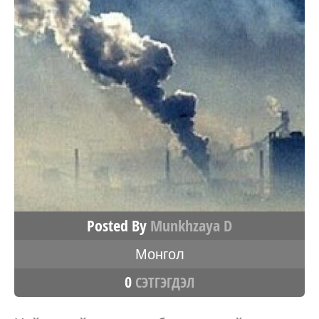
Posted By
Munkhzaya D
Монгол
0
СЭТГЭГДЭЛ