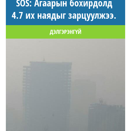
SOS: Агаарын бохирдолд
4.7 их наядыг зарцуулжээ.
ДЭЛГЭРЭНГҮЙ