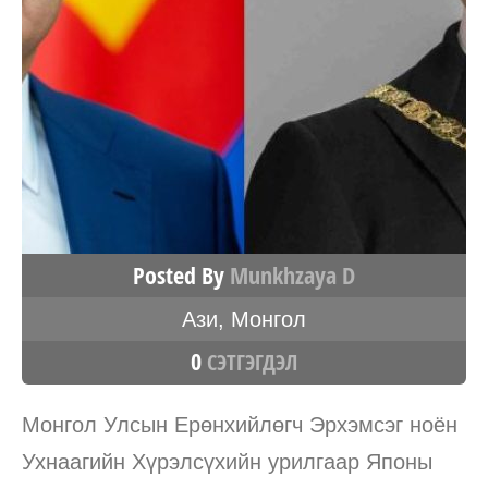
Posted By
Munkhzaya D
Ази
,
Монгол
0
СЭТГЭГДЭЛ
Монгол Улсын Ерөнхийлөгч Эрхэмсэг ноён
Ухнаагийн Хүрэлсүхийн урилгаар Японы