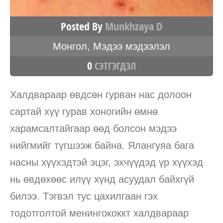
Posted By
Munkhzaya D
Монгол
,
Мэдээ мэдээлэл
0
СЭТГЭГДЭЛ
Халдвараар өвдсөн гурван нас долоон
сартай хүү гурав хоногийн өмнө
харамсалтайгаар өөд болсон мэдээ
нийгмийг түгшээж байна. Ялангуяа бага
насны хүүхэдтэй эцэг, эхчүүдэд үр хүүхэд
нь өвдөхөөс илүү хүнд асуудал байхгүй
билээ. Тэгвэл тус цахилгаан гэх
тодотголтой менингококкт халдвараар