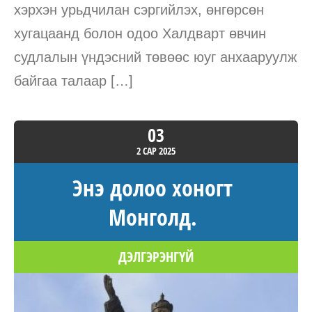
хэрхэн урьдчилан сэргийлэх, өнгөрсөн
хугацаанд болон одоо Халдварт өвчин
судлалын үндэсний төвөөс юуг анхааруулж
байгаа талаар […]
03
2 САР
2025
Энэ долоо хоногт
Монголд.
ДЭЛГЭРЭНГҮЙ