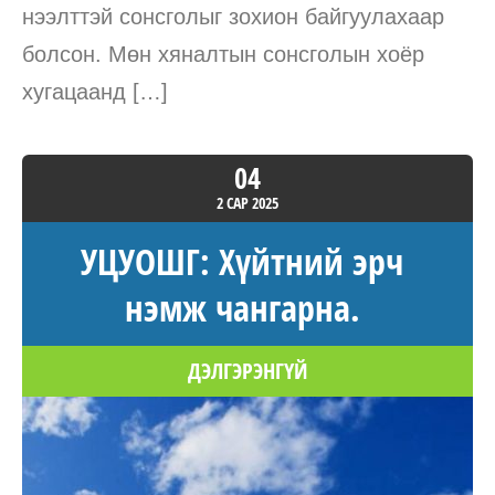
нээлттэй сонсголыг зохион байгуулахаар
болсон. Мөн хяналтын сонсголын хоёр
хугацаанд […]
04
2 САР
2025
УЦУОШГ: Хүйтний эрч
нэмж чангарна.
ДЭЛГЭРЭНГҮЙ