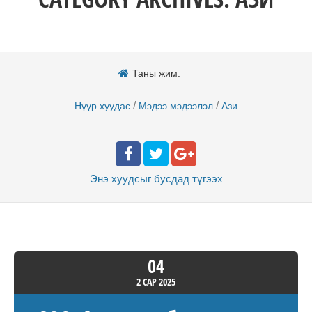
Таны жим:
/
/
Нүүр хуудас
Мэдээ мэдээлэл
Ази
Энэ хуудсыг бусдад
түгээх
04
2 САР
2025