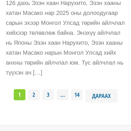
126 дахь Эзэн хаан Нарухито, Эзэн хааны
хатан Масако нар 2025 оны долоодугаар
сарын эхээр Монгол Улсад төрийн айлчлал
хийхээр төлөвлөж байна. Энэхүү айлчлал
нь Японы Эзэн хаан Нарухито, Эзэн хааны
хатан Масако нарын Монгол Улсад хийх
анхны төрийн айлчлал юм. Тус айлчлал нь
түүхэн ач […]
1
2
3
…
14
ДАРААХ