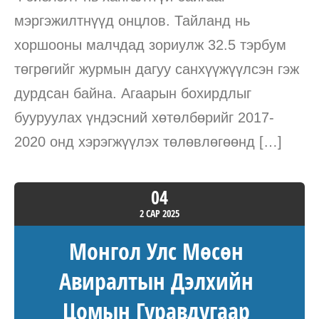
мэргэжилтнүүд онцлов. Тайланд нь
хоршооны малчдад зориулж 32.5 тэрбум
төгрөгийг журмын дагуу санхүүжүүлсэн гэж
дурдсан байна. Агаарын бохирдлыг
бууруулах үндэсний хөтөлбөрийг 2017-
2020 онд хэрэгжүүлэх төлөвлөгөөнд […]
04
2 САР
2025
Монгол Улс Мөсөн
Авиралтын Дэлхийн
Цомын Гуравдугаар