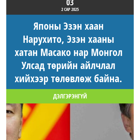
03
2 САР
2025
Японы Эзэн хаан
Нарухито, Эзэн хааны
хатан Масако нар Монгол
Улсад төрийн айлчлал
хийхээр төлөвлөж байна.
ДЭЛГЭРЭНГҮЙ