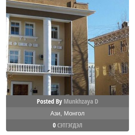
Posted By
Munkhzaya D
Ази
,
Монгол
0
СЭТГЭГДЭЛ