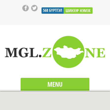
568
БҮРТГЭЛ
ШИНЭЭР НЭМЭХ
MENU