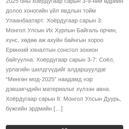
2025 оны хоёрдугаар сарын 3-9-ний өдрийн
долоо хоногийн үйл явдлын тойм
Улаанбаатарт: Хоёрдугаар сарын 3:
Монгол Улсын Их Хурлын Байгаль орчин,
хүнс, хөдөө аж ахуйн байнгын хороо
Ерөнхий хяналтын сонсгол зохион
байгуулна. Хоёрдугаар сарын 3-7: Соёл,
урлагийн шилдгүүдийг алдаршуулдаг
“Мөнгөн мод-2025” наадамд нэр
дэвшигчдийн материалыг хүлээн авна.
Хоёрдугаар сарын 8: Монгол Улсын Дуурь,
бүжгийн эрдмийн […]