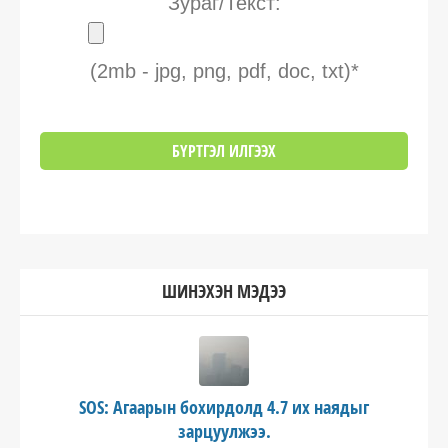
Зураг/Текст:
(2mb - jpg, png, pdf, doc, txt)*
ШИНЭХЭН МЭДЭЭ
SOS: Агаарын бохирдолд 4.7 их наядыг
зарцуулжээ.