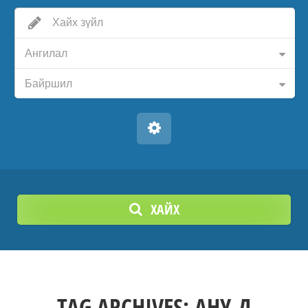
Ангилал
Байршил
ХАЙХ
TAG ARCHIVES:
АНУ-Д