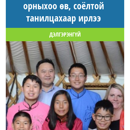
орныхоо өв, соёлтой
танилцахаар ирлээ
ДЭЛГЭРЭНГҮЙ