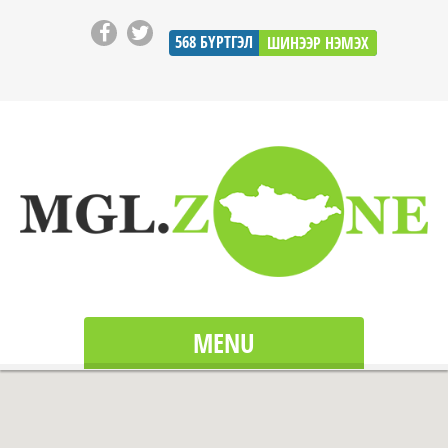
568
БҮРТГЭЛ
ШИНЭЭР НЭМЭХ
MENU