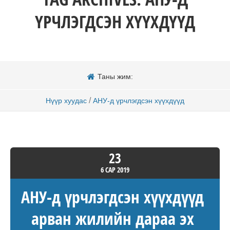
ҮРЧЛЭГДСЭН ХҮҮХДҮҮД
Таны жим:
/
Нүүр хуудас
АНУ-д үрчлэгдсэн хүүхдүүд
23
6 САР
2019
АНУ-д үрчлэгдсэн хүүхдүүд
арван жилийн дараа эх