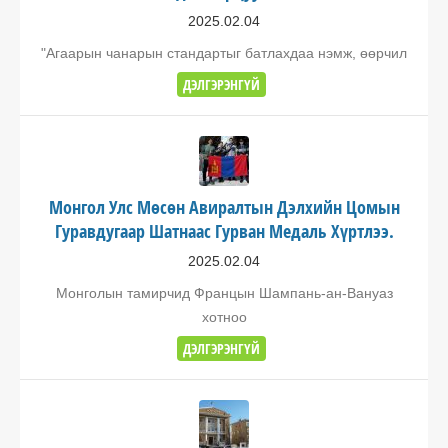
2025.02.04
"Агаарын чанарын стандартыг батлахдаа нэмж, өөрчил
ДЭЛГЭРЭНГҮЙ
Монгол Улс Мөсөн Авиралтын Дэлхийн Цомын
Гуравдугаар Шатнаас Гурван Медаль Хүртлээ.
2025.02.04
Монголын тамирчид Францын Шампань-ан-Вануаз
хотноо
ДЭЛГЭРЭНГҮЙ