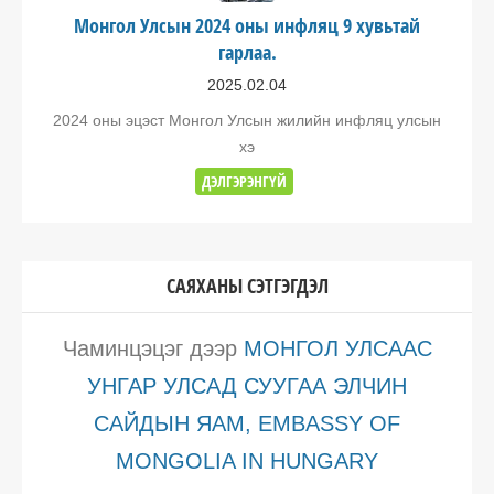
Монгол Улсын 2024 оны инфляц 9 хувьтай
гарлаа.
2025.02.04
2024 оны эцэст Монгол Улсын жилийн инфляц улсын
хэ
ДЭЛГЭРЭНГҮЙ
САЯХАНЫ СЭТГЭГДЭЛ
Чаминцэцэг
дээр
МОНГОЛ УЛСААС
УНГАР УЛСАД СУУГАА ЭЛЧИН
САЙДЫН ЯАМ, EMBASSY OF
MONGOLIA IN HUNGARY