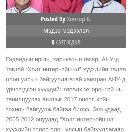
Posted By
Хонгор Б.
Мэдээ мэдээлэл
0
СЭТГЭГДЭЛ
Гадаадын иргэн, харьяатын газар, АНУ-д
төвтэй “Холт интернэйшнл” хүүхдийн төлөө
олон улсын байгууллагатай хамтран АНУ-д
үрчлэгдсэн хүүхдийг төрөлх эх оронтой нь
танилцуулах аяллыг 2017 оноос хойш
зохион байгуулж байгаа билээ. Энэ удаад
2005-2012 онуудад “Холт интернэйшнл”
хүүхдийн төлөө олон улсын байгууллагаар