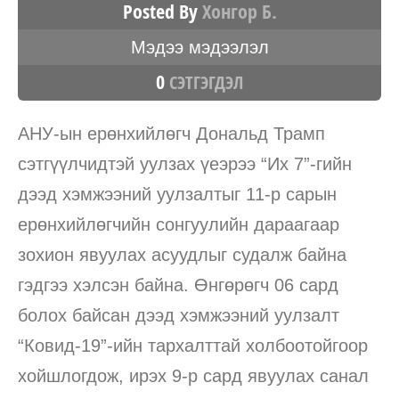
Posted By
Хонгор Б.
Мэдээ мэдээлэл
0
СЭТГЭГДЭЛ
АНУ-ын ерөнхийлөгч Дональд Трамп
сэтгүүлчидтэй уулзах үеэрээ “Их 7”-гийн
дээд хэмжээний уулзалтыг 11-р сарын
ерөнхийлөгчийн сонгуулийн дараагаар
зохион явуулах асуудлыг судалж байна
гэдгээ хэлсэн байна. Өнгөрөгч 06 сард
болох байсан дээд хэмжээний уулзалт
“Ковид-19”-ийн тархалттай холбоотойгоор
хойшлогдож, ирэх 9-р сард явуулах санал