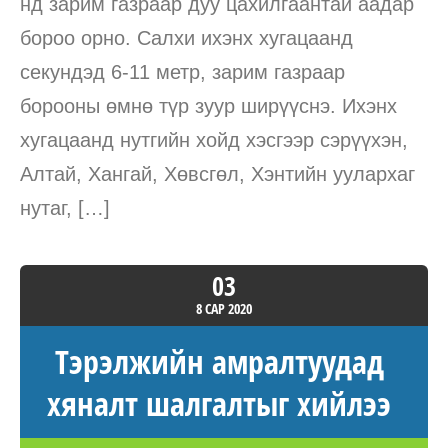
нд зарим газраар дуу цахилгаантай аадар
бороо орно. Салхи ихэнх хугацаанд
секундэд 6-11 метр, зарим газраар
борооны өмнө түр зуур ширүүснэ. Ихэнх
хугацаанд нутгийн хойд хэсгээр сэрүүхэн,
Алтай, Хангай, Хөвсгөл, Хэнтийн уулархаг
нутаг, […]
03
8 САР
2020
Тэрэлжийн амралтуудад
хяналт шалгалтыг хийлээ