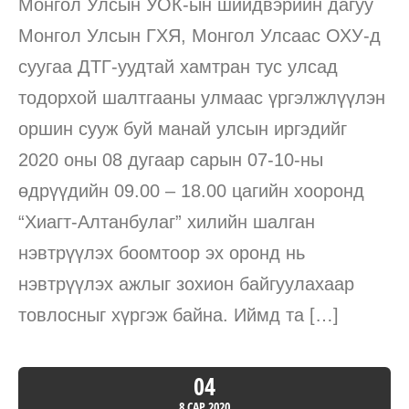
Монгол Улсын УОК-ын шийдвэрийн дагуу
Монгол Улсын ГХЯ, Монгол Улсаас ОХУ-д
суугаа ДТГ-уудтай хамтран тус улсад
тодорхой шалтгааны улмаас үргэлжлүүлэн
оршин сууж буй манай улсын иргэдийг
2020 оны 08 дугаар сарын 07-10-ны
өдрүүдийн 09.00 – 18.00 цагийн хооронд
“Хиагт-Алтанбулаг” хилийн шалган
нэвтрүүлэх боомтоор эх оронд нь
нэвтрүүлэх ажлыг зохион байгуулахаар
товлосныг хүргэж байна. Иймд та […]
04
8 САР
2020