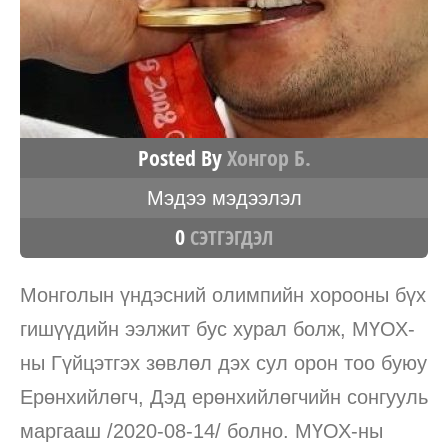
Posted By
Хонгор Б.
Мэдээ мэдээлэл
0
СЭТГЭГДЭЛ
Монголын үндэсний олимпийн хорооны бүх
гишүүдийн ээлжит бус хурал болж, МҮОХ-
ны Гүйцэтгэх зөвлөл дэх сул орон тоо буюу
Ерөнхийлөгч, Дэд ерөнхийлөгчийн сонгууль
маргааш /2020-08-14/ болно. МҮОХ-ны