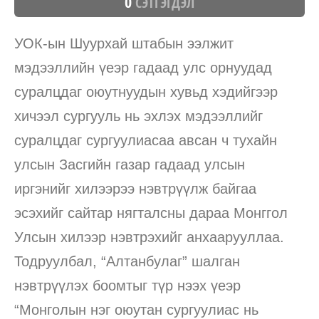
0
СЭТГЭГДЭЛ
УОК-ын Шуурхай штабын ээлжит
мэдээллийн үеэр гадаад улс орнуудад
суралцдаг оюутнуудын хувьд хэдийгээр
хичээл сургууль нь эхлэх мэдээллийг
суралцдаг сургуулиасаа авсан ч тухайн
улсын Засгийн газар гадаад улсын
иргэнийг хилээрээ нэвтрүүлж байгаа
эсэхийг сайтар нягталсны дараа Монггол
Улсын хилээр нэвтрэхийг анхаарууллаа.
Тодруулбал, “Алтанбулаг” шалган
нэвтрүүлэх боомтыг түр нээх үеэр
“Монголын нэг оюутан сургуулиас нь