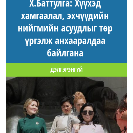
Х.Баттулга: Хүүхэд
хамгаалал, эхчүүдийн
нийгмийн асуудлыг төр
үргэлж анхааралдаа
байлгана
ДЭЛГЭРЭНГҮЙ