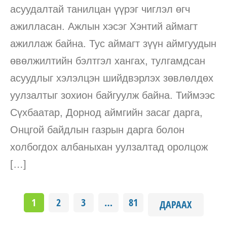
асуудалтай танилцан үүрэг чиглэл өгч
ажилласан. Ажлын хэсэг Хэнтий аймагт
ажиллаж байна. Тус аймагт зүүн аймгуудын
өвөлжилтийн бэлтгэл хангах, тулгамдсан
асуудлыг хэлэлцэн шийдвэрлэх зөвлөлдөх
уулзалтыг зохион байгуулж байна. Тиймээс
Сүхбаатар, Дорнод аймгийн засаг дарга,
Онцгой байдлын газрын дарга болон
холбогдох албаныхан уулзалтад оролцож
[…]
1
2
3
…
81
ДАРААХ