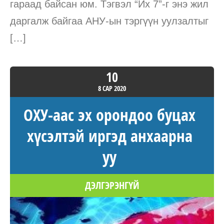
гараад байсан юм. Тэгвэл “Их 7”-г энэ жил
даргалж байгаа АНУ-ын тэргүүн уулзалтыг
[…]
10
8 САР
2020
ОХУ-аас эх орондоо буцах
хүсэлтэй иргэд анхаарна
уу
ДЭЛГЭРЭНГҮЙ