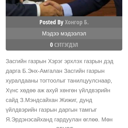
Posted By
Хонгор Б.
Мэдээ мэдээлэл
0
СЭТГЭГДЭЛ
Засгийн газрын Хэрэг эрхлэх газрын дэд
дарга Б.Энх-Амгалан Засгийн газрын
хуралдааны тогтоолыг танилцуулснаар,
Хүнс хөдөө аж ахуй хөнгөн үйлдвэрийн
сайд З.Мэндсайхан Жижиг, дунд
үйлдвэрийн газрын даргын тамгыг
Я.Эрдэнэсайханд гардуулан өглөө. Мөн