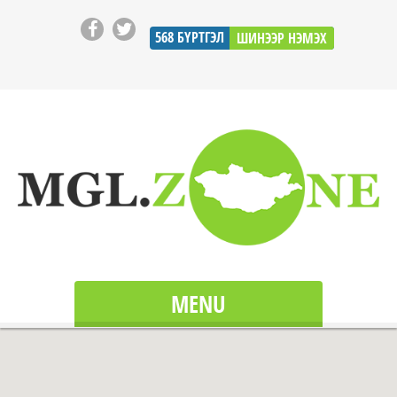
568
БҮРТГЭЛ
ШИНЭЭР НЭМЭХ
MENU