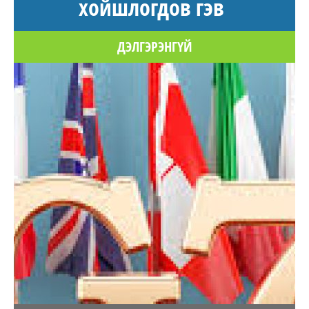
хойшлогдов гэв
ДЭЛГЭРЭНГҮЙ