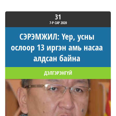
31
7-Р САР
2020
СЭРЭМЖИЛ: Үер, усны
ослоор 13 иргэн амь насаа
алдсан байна
ДЭЛГЭРЭНГҮЙ