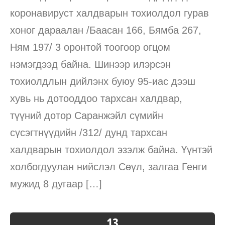
коронавируст халдварын тохиолдол гурав
хоног дараалан /Баасан 166, Бямба 267,
Ням 197/ 3 оронтой тоогоор огцом
нэмэгдээд байна. Шинээр илэрсэн
тохиолдлын дийлэнх буюу 95-иас дээш
хувь нь дотооддоо тархсан халдвар,
түүний дотор Саранжэйл сүмийн
сүсэгтнүүдийн /312/ дунд тархсан
халдварын тохиолдол эзэлж байна. Үүнтэй
холбогдуулан нийслэл Сөүл, залгаа Генги
мужид 8 дугаар […]
13