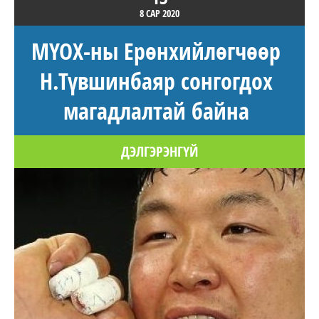
8 САР
2020
МҮОХ-ны Ерөнхийлөгчөөр
Н.Түвшинбаяр сонгогдох
магадлалтай байна
ДЭЛГЭРЭНГҮЙ