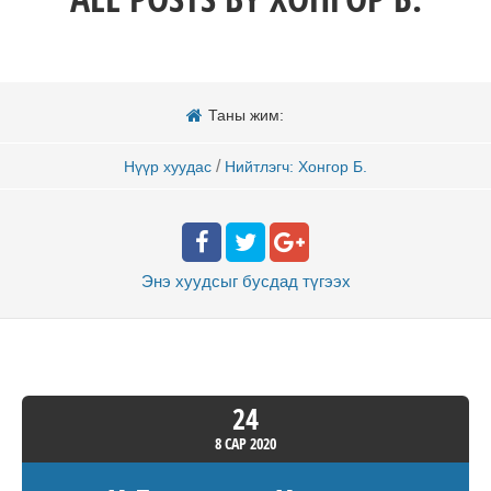
Таны жим:
/
Нүүр хуудас
Нийтлэгч: Хонгор Б.
Энэ хуудсыг бусдад
түгээх
24
8 САР
2020