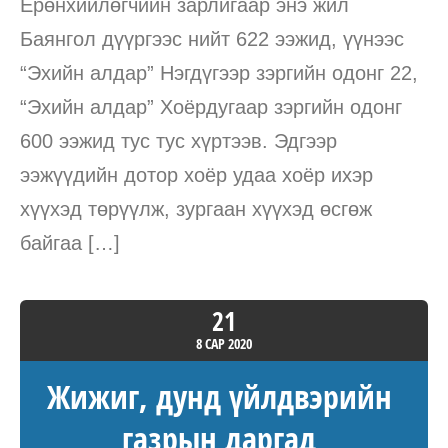
Ерөнхийлөгчийн зарлигаар энэ жил
Баянгол дүүргээс нийт 622 ээжид, үүнээс
“Эхийн алдар” Нэгдүгээр зэргийн одонг 22,
“Эхийн алдар” Хоёрдугаар зэргийн одонг
600 ээжид тус тус хүртээв. Эдгээр
ээжүүдийн дотор хоёр удаа хоёр ихэр
хүүхэд төрүүлж, зургаан хүүхэд өсгөж
байгаа […]
21
8 САР
2020
Жижиг, дунд үйлдвэрийн
газрын даргад