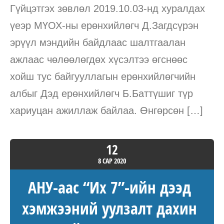
Гүйцэтгэх зөвлөл 2019.10.03-нд хуралдах
үеэр МҮОХ-ны ерөнхийлөгч Д.Загдсүрэн
эрүүл мэндийн байдлаас шалтгаалан
ажлаас чөлөөлөгдөх хүсэлтээ өгснөөс
хойш тус байгууллагын ерөнхийлөгчийн
албыг Дэд ерөнхийлөгч Б.Баттүшиг түр
хариуцан ажиллаж байлаа. Өнгөрсөн […]
12
8 САР
2020
АНУ-аас “Их 7”-ийн дээд
хэмжээний уулзалт дахин