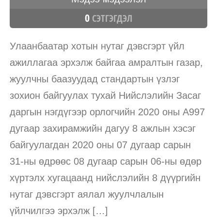
0
СЭТГЭГДЭЛ
Улаанбаатар хотын нутаг дэвсгэрт үйл
ажиллагаа эрхэлж байгаа амралтын газар,
жуулчны баазуудад стандартын үзлэг
зохион байгуулах тухай Нийслэлийн Засаг
даргын нэгдүгээр орлогчийн 2020 оны А997
дугаар захирамжийн дагуу 8 ажлын хэсэг
байгуулагдан 2020 оны 07 дугаар сарын
31-ны өдрөөс 08 дугаар сарын 06-ны өдөр
хүртэлх хугацаанд нийслэлийн 8 дүүргийн
нутаг дэвсгэрт аялал жуулчлалын
үйлчилгээ эрхэлж […]