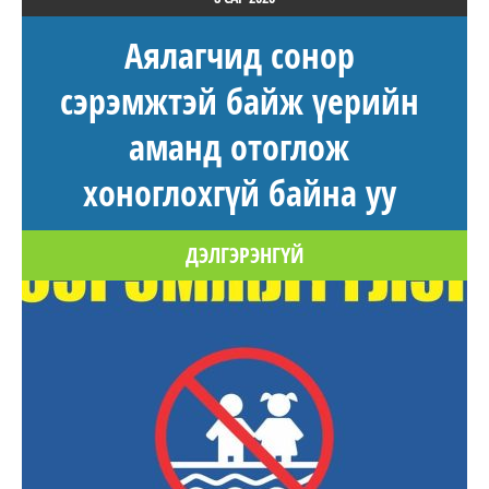
Аялагчид сонор
сэрэмжтэй байж үерийн
аманд отоглож
хоноглохгүй байна уу
ДЭЛГЭРЭНГҮЙ