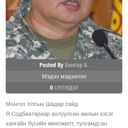
Posted By
Хонгор Б.
Мэдээ мэдээлэл
0
СЭТГЭГДЭЛ
Монгол Улсын Шадар сайд
Я.Содбаатараар ахлуулсан ажлын хэсэг
хангайн бүсийн өвөлжилт, тулгамдсан