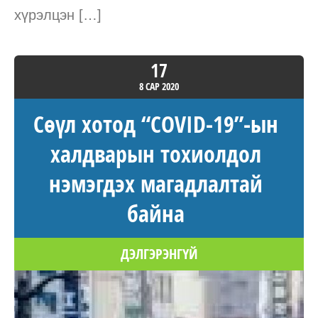
хүрэлцэн […]
17
8 САР
2020
Сөүл хотод “COVID-19”-ын
халдварын тохиолдол
нэмэгдэх магадлалтай
байна
ДЭЛГЭРЭНГҮЙ