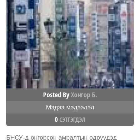
Posted By
Хонгор Б.
Мэдээ мэдээлэл
0
СЭТГЭГДЭЛ
БНСУ-д өнгөрсөн амралтын өдрүүдэд