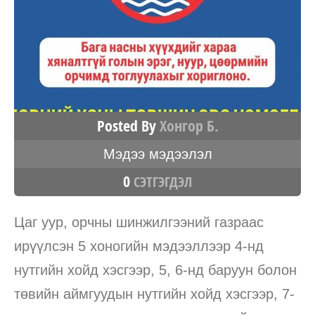
Posted By
Хонгор Б.
Мэдээ мэдээлэл
0
СЭТГЭГДЭЛ
Цаг уур, орчны шинжилгээний газраас
ирүүлсэн 5 хоногийн мэдээллээр 4-нд
нутгийн хойд хэсгээр, 5, 6-нд баруун болон
төвийн аймгуудын нутгийн хойд хэсгээр, 7-