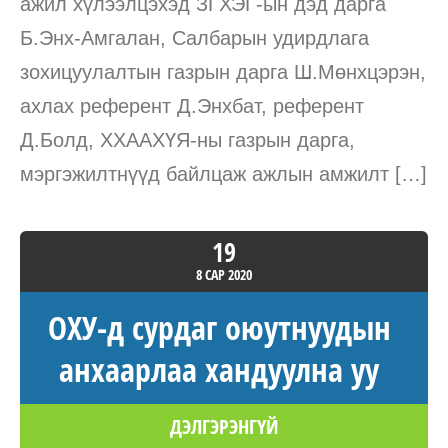
ажил хүлээлцэхэд ЗГХЭГ-ын дэд дарга
Б.Энх-Амгалан, Салбарын удирдлага
зохицуулалтын газрын дарга Ш.Мөнхцэрэн,
ахлах референт Д.Энхбат, референт
Д.Болд, ХХААХҮЯ-ны газрын дарга,
мэргэжилтнүүд байлцаж ажлын амжилт […]
19
8 САР
2020
ОХУ-д сурдаг оюутнуудын
анхаарлаа хандуулна уу
ДЭЛГЭРЭНГҮЙ