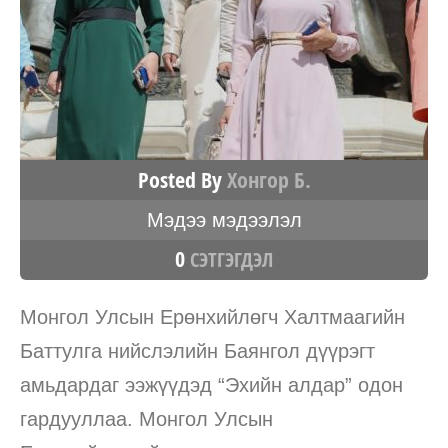
Posted By
Хонгор Б.
Мэдээ мэдээлэл
0
СЭТГЭГДЭЛ
Монгол Улсын Ерөнхийлөгч Халтмаагийн
Баттулга нийслэлийн Баянгол дүүрэгт
амьдардаг ээжүүдэд “Эхийн алдар” одон
гардууллаа. Монгол Улсын