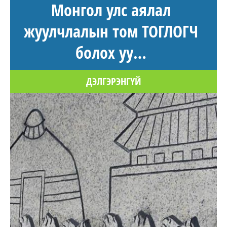
Монгол улс аялал
жуулчлалын том ТОГЛОГЧ
болох уу…
ДЭЛГЭРЭНГҮЙ