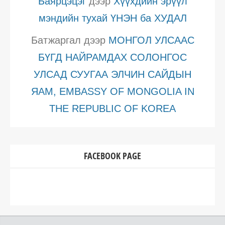
Баярцэцэг
дээр
Хүүхдийн эрүүл
мэндийн тухай ҮНЭН ба ХУДАЛ
Батжаргал
дээр
МОНГОЛ УЛСААС
БҮГД НАЙРАМДАХ СОЛОНГОС
УЛСАД СУУГАА ЭЛЧИН САЙДЫН
ЯАМ, EMBASSY OF MONGOLIA IN
THE REPUBLIC OF KOREA
FACEBOOK PAGE