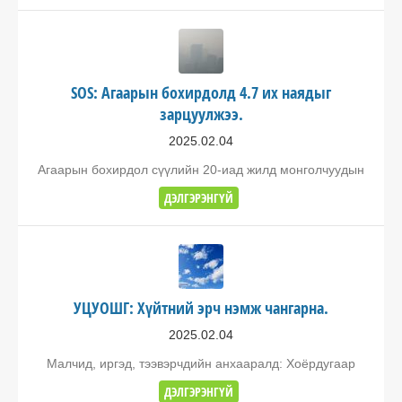
SOS: Агаарын бохирдолд 4.7 их наядыг
зарцуулжээ.
2025.02.04
Агаарын бохирдол сүүлийн 20-иад жилд монголчуудын
ДЭЛГЭРЭНГҮЙ
УЦУОШГ: Хүйтний эрч нэмж чангарна.
2025.02.04
Малчид, иргэд, тээвэрчдийн анхааралд: Хоёрдугаар
ДЭЛГЭРЭНГҮЙ