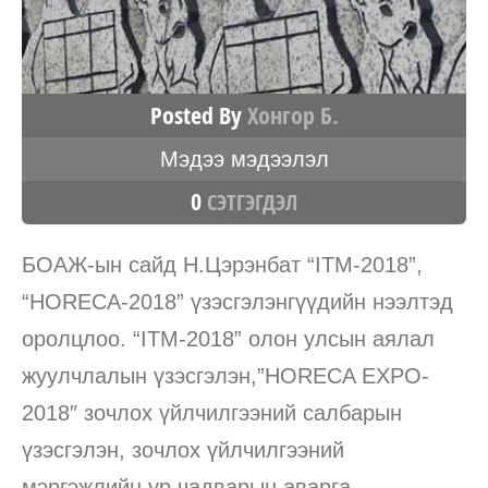
Posted By
Хонгор Б.
Мэдээ мэдээлэл
0
СЭТГЭГДЭЛ
БОАЖ-ын сайд Н.Цэрэнбат “ITM-2018”,
“HORECA-2018” үзэсгэлэнгүүдийн нээлтэд
оролцлоо. “ITM-2018” олон улсын аялал
жуулчлалын үзэсгэлэн,”HORECA EXPO-
2018″ зочлох үйлчилгээний салбарын
үзэсгэлэн, зочлох үйлчилгээний
мэргэжлийн ур чадварын аварга