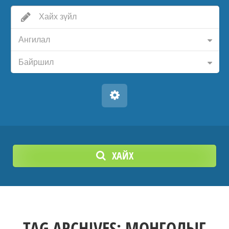
Ангилал
Байршил
ХАЙХ
TAG ARCHIVES:
МОНГОЛЫГ