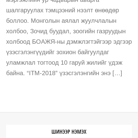
шалгаруулах тэмцээний нээлт өнөөдөр
боллоо. Монголын аялал жуулчлалын
холбоо, Зочид буудал, зоогийн газруудын
холбоод БОАЖЯ-ны дэмжлэгтэйгээр эдгээр
үзэсгэлэнгүүдийг зохион байгуулдаг
уламжлал тогтоод 10 гаруй жилийг үдэж
байна. “ITM-2018” үзэсгэлэнгийн энэ […]
ШИНЭЭР НЭМЭХ