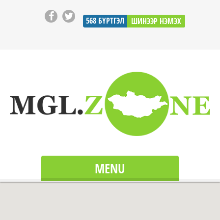
568
БҮРТГЭЛ
ШИНЭЭР НЭМЭХ
MENU