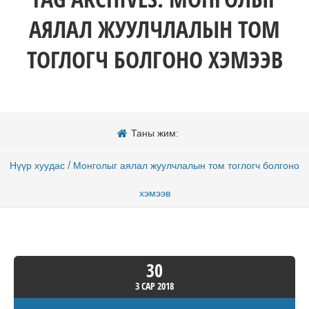
АЯЛАЛ ЖУУЛЧЛАЛЫН ТОМ
ТОГЛОГЧ БОЛГОНО ХЭМЭЭВ
Таны жим:
/
Нүүр хуудас
Монголыг аялал жуулчлалын том тоглогч болгоно
хэмээв
30
3 САР
2018