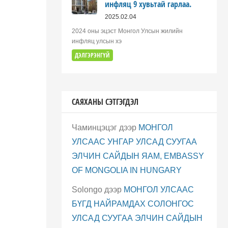
инфляц 9 хувьтай гарлаа.
2025.02.04
2024 оны эцэст Монгол Улсын жилийн
инфляц улсын хэ
ДЭЛГЭРЭНГҮЙ
САЯХАНЫ СЭТГЭГДЭЛ
Чаминцэцэг
дээр
МОНГОЛ
УЛСААС УНГАР УЛСАД СУУГАА
ЭЛЧИН САЙДЫН ЯАМ, EMBASSY
OF MONGOLIA IN HUNGARY
Solongo
дээр
МОНГОЛ УЛСААС
БҮГД НАЙРАМДАХ СОЛОНГОС
УЛСАД СУУГАА ЭЛЧИН САЙДЫН