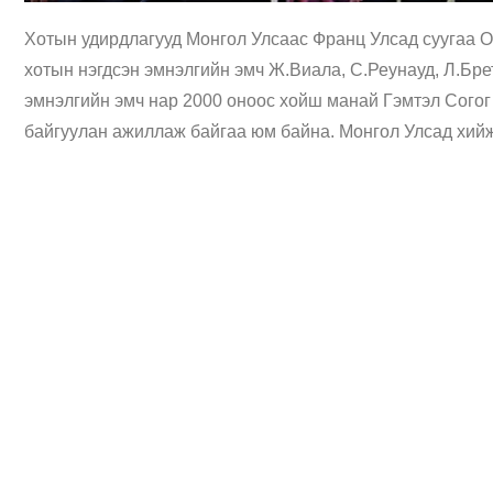
Хотын удирдлагууд Монгол Улсаас Франц Улсад суугаа О
хотын нэгдсэн эмнэлгийн эмч Ж.Виала, С.Реунауд, Л.Брет
эмнэлгийн эмч нар 2000 оноос хойш манай Гэмтэл Сого
байгуулан ажиллаж байгаа юм байна. Монгол Улсад хийж