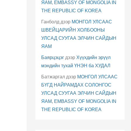
ЯАМ, EMBASSY OF MONGOLIA IN
THE REPUBLIC OF KOREA
Ганболд
дээр
МОНГОЛ УЛСААС
ШВЕЙЦАРИЙН ХОЛБООНЫ
УЛСАД СУУГАА ЭЛЧИН САЙДЫН
ЯАМ
Баярцэцэг
дээр
Хүүхдийн эрүүл
мэндийн тухай ҮНЭН ба ХУДАЛ
Батжаргал
дээр
МОНГОЛ УЛСААС
БҮГД НАЙРАМДАХ СОЛОНГОС
УЛСАД СУУГАА ЭЛЧИН САЙДЫН
ЯАМ, EMBASSY OF MONGOLIA IN
THE REPUBLIC OF KOREA