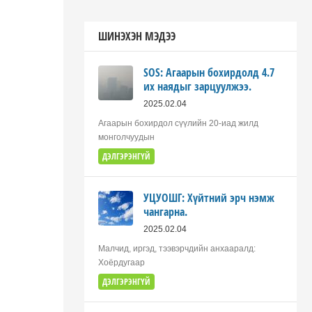
ШИНЭХЭН МЭДЭЭ
SOS: Агаарын бохирдолд 4.7
их наядыг зарцуулжээ.
2025.02.04
Агаарын бохирдол сүүлийн 20-иад жилд
монголчуудын
ДЭЛГЭРЭНГҮЙ
УЦУОШГ: Хүйтний эрч нэмж
чангарна.
2025.02.04
Малчид, иргэд, тээвэрчдийн анхааралд:
Хоёрдугаар
ДЭЛГЭРЭНГҮЙ