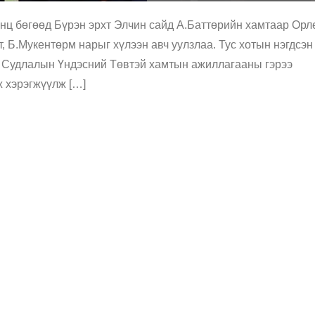
нц бөгөөд Бүрэн эрхт Элчин сайд А.Баттөрийн хамтаар Орл
, Б.Мукентөрм нарыг хүлээн авч уулзлаа. Тус хотын нэгдсэн
г Судлалын Үндэсний Төвтэй хамтын ажиллагааны гэрээ
 хэрэгжүүлж […]