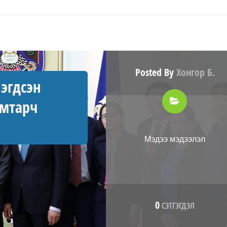
Posted By
Хонгор Б.
эгдсэн
амтарч
Мэдээ мэдээлэл
0
СЭТГЭГДЭЛ