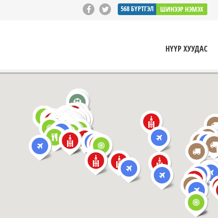
568
БҮРТГЭЛ
ШИНЭЭР НЭМЭХ
НҮҮР ХУУДАС