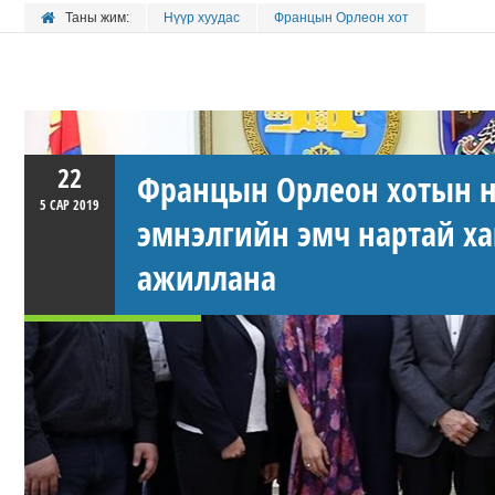
Таны жим:
Нүүр хуудас
Францын Орлеон хот
22
Францын Орлеон хотын н
5 САР
2019
эмнэлгийн эмч нартай х
ажиллана