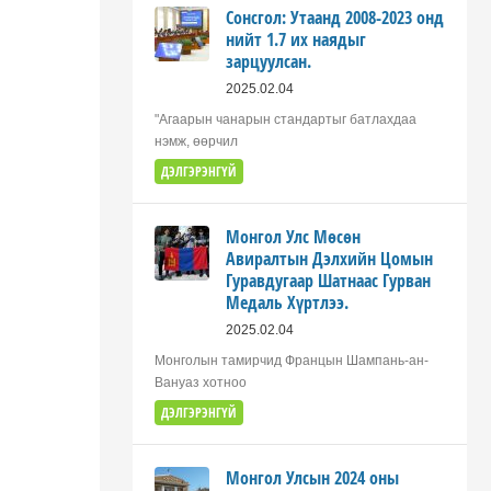
Сонсгол: Утаанд 2008-2023 онд
нийт 1.7 их наядыг
зарцуулсан.
2025.02.04
"Агаарын чанарын стандартыг батлахдаа
нэмж, өөрчил
ДЭЛГЭРЭНГҮЙ
Монгол Улс Мөсөн
Авиралтын Дэлхийн Цомын
Гуравдугаар Шатнаас Гурван
Медаль Хүртлээ.
2025.02.04
Монголын тамирчид Францын Шампань-ан-
Вануаз хотноо
ДЭЛГЭРЭНГҮЙ
Монгол Улсын 2024 оны