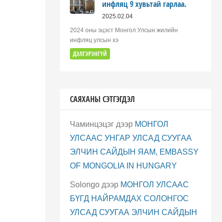
инфляц 9 хувьтай гарлаа.
2025.02.04
2024 оны эцэст Монгол Улсын жилийн
инфляц улсын хэ
ДЭЛГЭРЭНГҮЙ
САЯХАНЫ СЭТГЭГДЭЛ
Чаминцэцэг
дээр
МОНГОЛ
УЛСААС УНГАР УЛСАД СУУГАА
ЭЛЧИН САЙДЫН ЯАМ, EMBASSY
OF MONGOLIA IN HUNGARY
Solongo
дээр
МОНГОЛ УЛСААС
БҮГД НАЙРАМДАХ СОЛОНГОС
УЛСАД СУУГАА ЭЛЧИН САЙДЫН