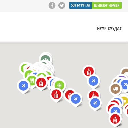
568
БҮРТГЭЛ
ШИНЭЭР НЭМЭХ
НҮҮР ХУУДАС