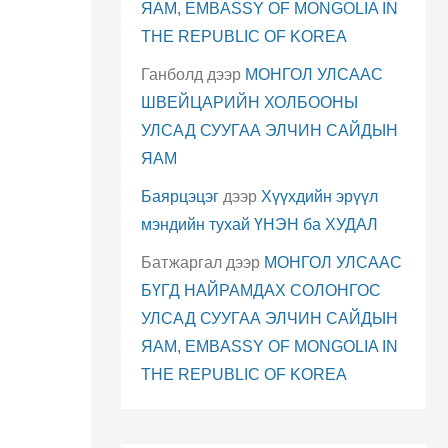
ЯАМ, EMBASSY OF MONGOLIA IN
THE REPUBLIC OF KOREA
Ганболд
дээр
МОНГОЛ УЛСААС
ШВЕЙЦАРИЙН ХОЛБООНЫ
УЛСАД СУУГАА ЭЛЧИН САЙДЫН
ЯАМ
Баярцэцэг
дээр
Хүүхдийн эрүүл
мэндийн тухай ҮНЭН ба ХУДАЛ
Батжаргал
дээр
МОНГОЛ УЛСААС
БҮГД НАЙРАМДАХ СОЛОНГОС
УЛСАД СУУГАА ЭЛЧИН САЙДЫН
ЯАМ, EMBASSY OF MONGOLIA IN
THE REPUBLIC OF KOREA