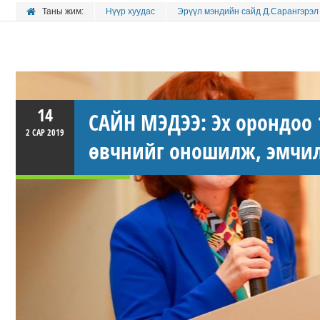
Таны жим:
Нүүр хуудас
Эрүүл мэндийн сайд Д.Сарангэрэл
14
САЙН МЭДЭЭ: Эх орондоо 
2 САР
2019
өвчнийг оношилж, эмчил