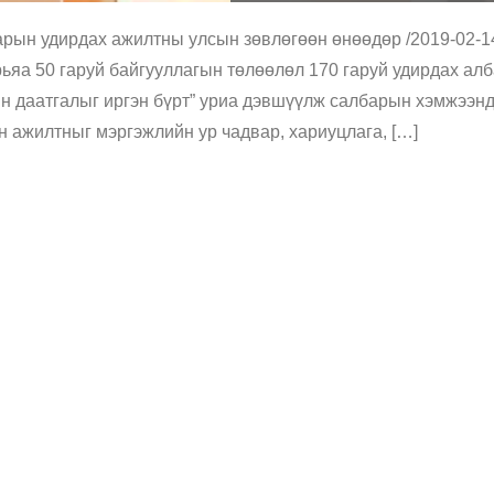
арын удирдах ажилтны улсын зөвлөгөөн өнөөдөр /2019-02-1
ьяа 50 гаруй байгууллагын төлөөлөл 170 гаруй удирдах ал
йн даатгалыг иргэн бүрт” уриа дэвшүүлж салбарын хэмжээн
н ажилтныг мэргэжлийн ур чадвар, хариуцлага, […]