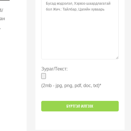
4/
бан
д
Зураг/Текст:
(2mb - jpg, png, pdf, doc, txt)*