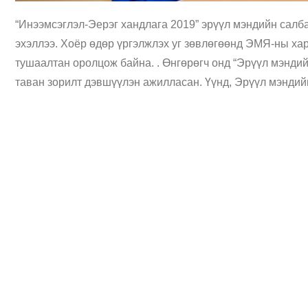
“Инээмсэглэл-Эерэг хандлага 2019” эрүүл мэндийн салб
эхэллээ. Хоёр өдөр үргэлжлэх уг зөвлөгөөнд ЭМЯ-ны хар
тушаалтан оролцож байна. . Өнгөрөгч онд “Эрүүл мэнди
таван зорилт дэвшүүлэн ажилласан. Үүнд, Эрүүл мэндий