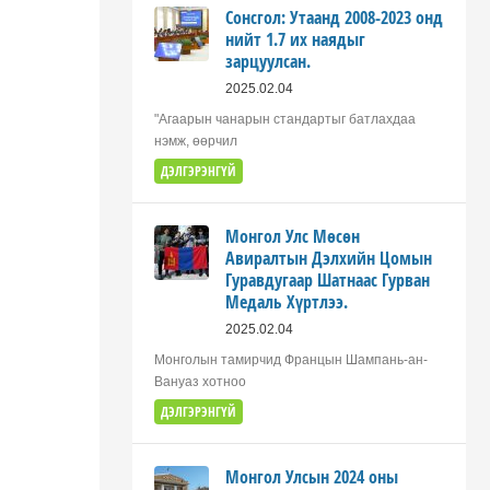
Сонсгол: Утаанд 2008-2023 онд
нийт 1.7 их наядыг
зарцуулсан.
2025.02.04
"Агаарын чанарын стандартыг батлахдаа
нэмж, өөрчил
ДЭЛГЭРЭНГҮЙ
Монгол Улс Мөсөн
Авиралтын Дэлхийн Цомын
Гуравдугаар Шатнаас Гурван
Медаль Хүртлээ.
2025.02.04
Монголын тамирчид Францын Шампань-ан-
Вануаз хотноо
ДЭЛГЭРЭНГҮЙ
Монгол Улсын 2024 оны