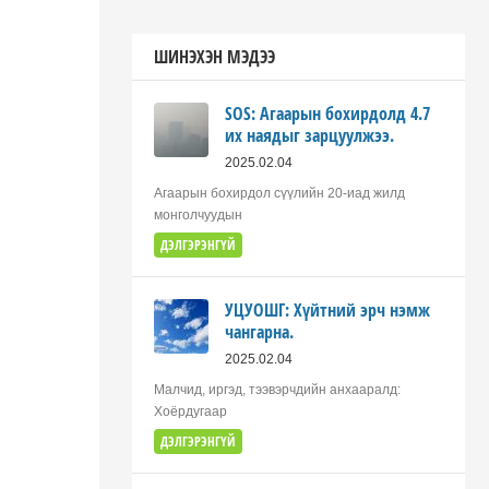
ШИНЭХЭН МЭДЭЭ
SOS: Агаарын бохирдолд 4.7
их наядыг зарцуулжээ.
2025.02.04
Агаарын бохирдол сүүлийн 20-иад жилд
монголчуудын
ДЭЛГЭРЭНГҮЙ
УЦУОШГ: Хүйтний эрч нэмж
чангарна.
2025.02.04
Малчид, иргэд, тээвэрчдийн анхааралд:
Хоёрдугаар
ДЭЛГЭРЭНГҮЙ