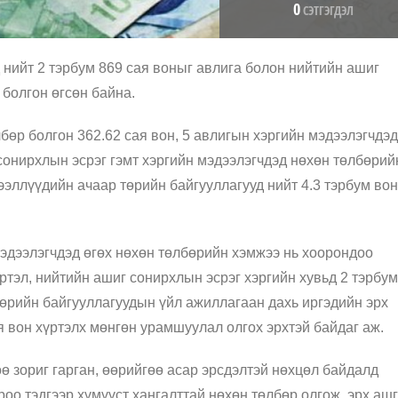
0
СЭТГЭГДЭЛ
 нийт 2 тэрбум 869 сая воныг авлига болон нийтийн ашиг
болгон өгсөн байна.
бөр болгон 362.62 сая вон, 5 авлигын хэргийн мэдээлэгчдэд
сонирхлын эсрэг гэмт хэргийн мэдээлэгчдэд нөхөн төлбөрий
дээллүүдийн ачаар төрийн байгууллагууд нийт 4.3 тэрбум во
эдээлэгчдэд өгөх нөхөн төлбөрийн хэмжээ нь хоорондоо
ртэл, нийтийн ашиг сонирхлын эсрэг хэргийн хувьд 2 тэрбум
төрийн байгууллагуудын үйл ажиллагаан дахь иргэдийн эрх
я вон хүртэлх мөнгөн урамшуулал олгох эрхтэй байдаг аж.
ө зориг гарган, өөрийгөө асар эрсдэлтэй нөхцөл байдалд
оо тэдгээр хүмүүст хангалттай нөхөн төлбөр олгож, эрх аш