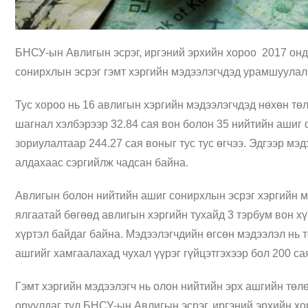
БНСУ-ын Авлигын эсрэг, иргэний эрхийн хороо 2017 онд
сонирхлын эсрэг гэмт хэргийн мэдээлэгчдэд урамшуулал 
Тус хороо нь 16 авлигын хэргийн мэдээлэгчдэд нөхөн төл
шагнал хэлбэрээр 32.84 сая вон болон 35 нийтийн ашиг 
зориулалтаар 244.27 сая воныг тус тус өгчээ. Эдгээр мэ
алдахаас сэргийлж чадсан байна.
Авлигын болон нийтийн ашиг сонирхлын эсрэг хэргийн м
ялгаатай бөгөөд авлигын хэргийн тухайд 3 тэрбум вон хү
хүртэл байдаг байна. Мэдээлэгчдийн өгсөн мэдээлэл нь 
ашгийг хамгаалахад чухал үүрэг гүйцэтгэхээр бол 200 са
Гэмт хэргийн мэдээлэгч нь олон нийтийн эрх ашгийн төлө
оруулдаг тул БНСУ-ын Авлигын эсрэг, иргэний эрхийн хор