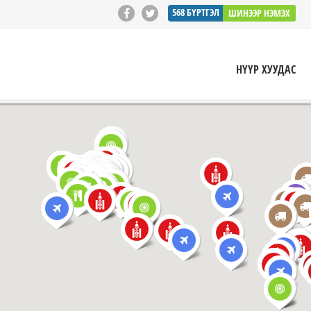
568
БҮРТГЭЛ
ШИНЭЭР НЭМЭХ
НҮҮР ХУУДАС