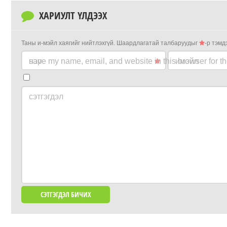
ХАРИУЛТ ҮЛДЭЭХ
Таны и-мэйл хаягийг нийтлэхгүй.
Шаардлагатай талбаруудыг
-р тэмд
нэр
save my name, email, and website in this browser for t
имэйл
сэтгэгдэл