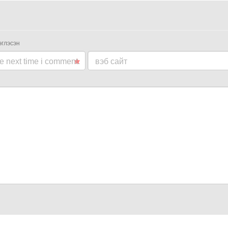
эглэсэн
he next time i comment.
вэб сайт