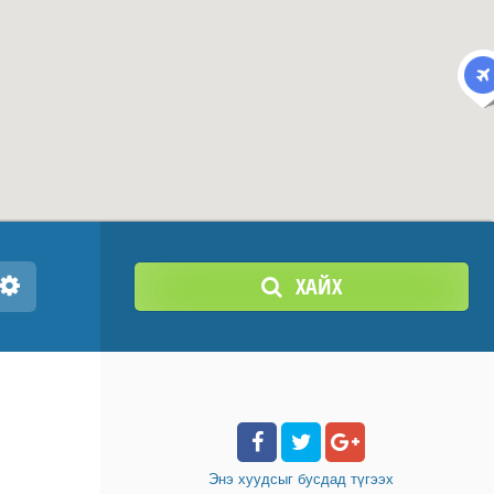
ХАЙХ
Энэ хуудсыг бусдад
түгээх