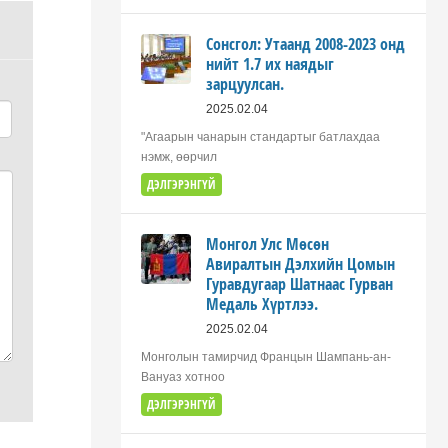
Сонсгол: Утаанд 2008-2023 онд
нийт 1.7 их наядыг
зарцуулсан.
2025.02.04
"Агаарын чанарын стандартыг батлахдаа
нэмж, өөрчил
ДЭЛГЭРЭНГҮЙ
Монгол Улс Мөсөн
Авиралтын Дэлхийн Цомын
Гуравдугаар Шатнаас Гурван
Медаль Хүртлээ.
2025.02.04
Монголын тамирчид Францын Шампань-ан-
Вануаз хотноо
ДЭЛГЭРЭНГҮЙ