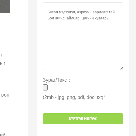
н
ныг
Зураг/Текст:
 вон
(2mb - jpg, png, pdf, doc, txt)*
гийг