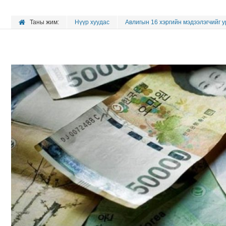
Таны жим:
Нүүр хуудас
Авлигын 16 хэргийн мэдээлэгчийг