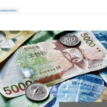
 урамшуулжээ