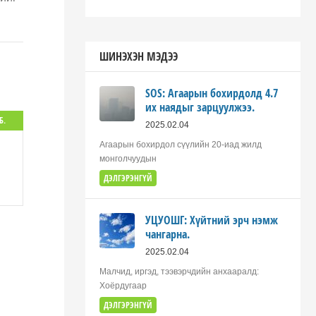
ШИНЭХЭН МЭДЭЭ
SOS: Агаарын бохирдолд 4.7
их наядыг зарцуулжээ.
Б.
2025.02.04
Агаарын бохирдол сүүлийн 20-иад жилд
монголчуудын
ДЭЛГЭРЭНГҮЙ
УЦУОШГ: Хүйтний эрч нэмж
чангарна.
2025.02.04
Малчид, иргэд, тээвэрчдийн анхааралд:
Хоёрдугаар
ДЭЛГЭРЭНГҮЙ