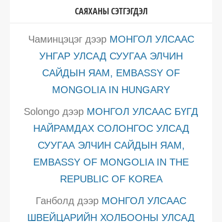
САЯХАНЫ СЭТГЭГДЭЛ
Чаминцэцэг
дээр
МОНГОЛ УЛСААС
УНГАР УЛСАД СУУГАА ЭЛЧИН
САЙДЫН ЯАМ, EMBASSY OF
MONGOLIA IN HUNGARY
Solongo
дээр
МОНГОЛ УЛСААС БҮГД
НАЙРАМДАХ СОЛОНГОС УЛСАД
СУУГАА ЭЛЧИН САЙДЫН ЯАМ,
EMBASSY OF MONGOLIA IN THE
REPUBLIC OF KOREA
Ганболд
дээр
МОНГОЛ УЛСААС
ШВЕЙЦАРИЙН ХОЛБООНЫ УЛСАД