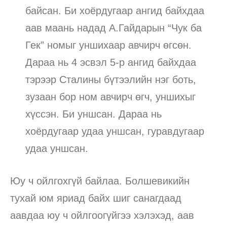
байсан. Би хоёрдугаар ангид байхдаа
аав маань надад А.Гайдарын “Чук ба
Гек” номыг уншихаар авчирч өгсөн.
Дараа нь 4 эсвэл 5-р ангид байхдаа
тэрээр Сталины бүтээлийн нэг боть,
зузаан бор ном авчирч өгч, уншихыг
хүссэн. Би уншсан. Дараа нь
хоёрдугаар удаа уншсан, гуравдугаар
удаа уншсан.
Юу ч ойлгохгүй байлаа. Болшевикийн
тухай юм яриад байх шиг санагдаад
аавдаа юу ч ойлгоогүйгээ хэлэхэд, аав