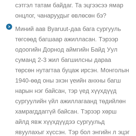
сэтгэл татам байдаг. Та эцгээсээ ямар
онцлог, чанаруудыг өвлөсөн бэ?
Миний аав Byaruut-даа бага сургууль
төгсөөд багшаар ажилласан. Тэрээр
одоогийн Дорнод аймгийн Байд Уул
суманд 2-3 жил багшилсны дараа
төрсөн нутагтаа буцаж ирсэн. Монголын
1940-өөд оны эхэн үеийн анхны багш
нарын нэг байсан, тэр үед хүүхдүүд
сургуулийн үйл ажиллагаанд төдийлөн
хамрагддаггүй байсан. Тэрээр хөрш
айлд явж хүүхдүүдээ сургуульд
явуулахыг хүссэн. Тэр бол энгийн л эцэг