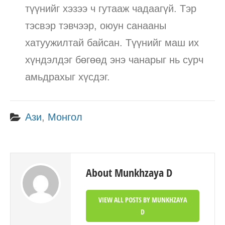
түүнийг хэзээ ч гутааж чадаагүй. Тэр
тэсвэр тэвчээр, оюун санааны
хатуужилтай байсан. Түүнийг маш их
хүндэлдэг бөгөөд энэ чанарыг нь сурч
амьдрахыг хүсдэг.
Ази
,
Монгол
About Munkhzaya D
VIEW ALL POSTS BY MUNKHZAYA
D