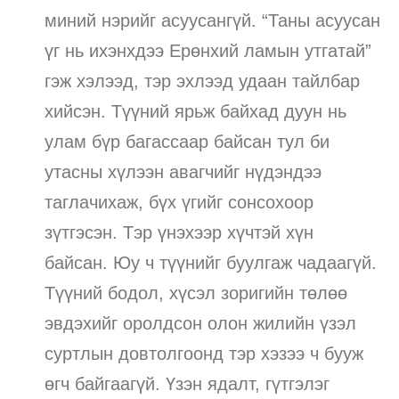
миний нэрийг асуусангүй. “Таны асуусан
үг нь ихэнхдээ Ерөнхий ламын утгатай”
гэж хэлээд, тэр эхлээд удаан тайлбар
хийсэн. Түүний ярьж байхад дуун нь
улам бүр багассаар байсан тул би
утасны хүлээн авагчийг нүдэндээ
таглачихаж, бүх үгийг сонсохоор
зүтгэсэн. Тэр үнэхээр хүчтэй хүн
байсан. Юу ч түүнийг буулгаж чадаагүй.
Түүний бодол, хүсэл зоригийн төлөө
эвдэхийг оролдсон олон жилийн үзэл
суртлын довтолгоонд тэр хэзээ ч бууж
өгч байгаагүй. Үзэн ядалт, гүтгэлэг