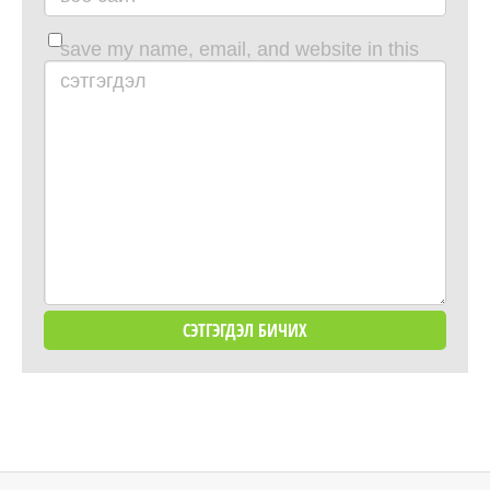
save my name, email, and website in this
browser for the next time i comment.
сэтгэгдэл