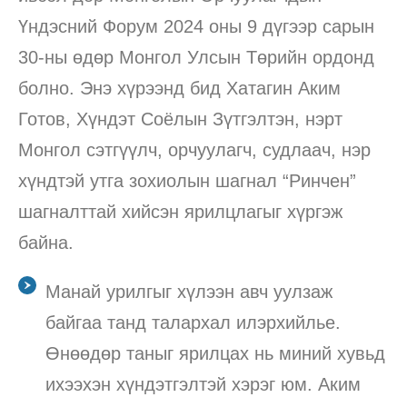
Үндэсний Форум 2024 оны 9 дүгээр сарын
30-ны өдөр Монгол Улсын Төрийн ордонд
болно. Энэ хүрээнд бид Хатагин Аким
Готов, Хүндэт Соёлын Зүтгэлтэн, нэрт
Монгол сэтгүүлч, орчуулагч, судлаач, нэр
хүндтэй утга зохиолын шагнал “Ринчен”
шагналттай хийсэн ярилцлагыг хүргэж
байна.
Манай урилгыг хүлээн авч уулзаж
байгаа танд талархал илэрхийлье.
Өнөөдөр таныг ярилцах нь миний хувьд
ихээхэн хүндэтгэлтэй хэрэг юм. Аким