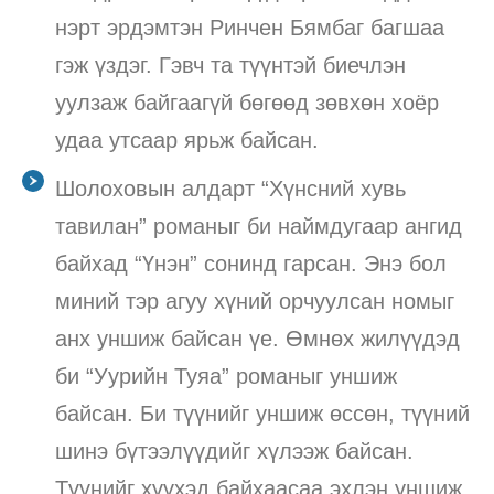
нэрт эрдэмтэн Ринчен Бямбаг багшаа
гэж үздэг. Гэвч та түүнтэй биечлэн
уулзаж байгаагүй бөгөөд зөвхөн хоёр
удаа утсаар ярьж байсан.
Шолоховын алдарт “Хүнсний хувь
тавилан” романыг би наймдугаар ангид
байхад “Үнэн” сонинд гарсан. Энэ бол
миний тэр агуу хүний орчуулсан номыг
анх уншиж байсан үе. Өмнөх жилүүдэд
би “Уурийн Туяа” романыг уншиж
байсан. Би түүнийг уншиж өссөн, түүний
шинэ бүтээлүүдийг хүлээж байсан.
Түүнийг хүүхэд байхаасаа эхлэн уншиж