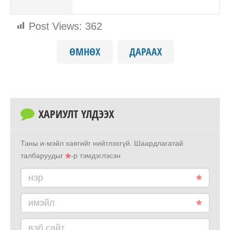
Post Views:
362
ӨМНӨХ
ДАРААХ
ХАРИУЛТ ҮЛДЭЭХ
Таны и-мэйл хаягийг нийтлэхгүй.
Шаардлагатай
талбаруудыг
-р тэмдэглэсэн
нэр
имэйл
вэб сайт