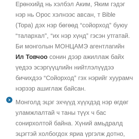
Ерөнхийд нь хэлбэл Аким, Яким гэдэг
нэр нь Орос хэлнээс авсан, т Bible
(Тора) дэх нэр бөгөөд “сойорход” буюу
“талархал”, “их нэр хүнд” гэсэн утгатай.
Би монголын МОНЦАМЭ агентлагийн
Ил Товчоо
сонин дээр ажиллаж байх
үедээ эсэргүүцлийн нийтлэлүүдээ
бичихдээ “Сойорход” гэх нэрийг хуурамч
нэрээр ашиглаж байсан.
Монголд эцэг эхчүүд хүүхдэд нэр өгдөг
уламжлалтай ч таны түүх ч бас
сонирхолтой байна. Хүний амьдралд
эцэгтэй холбогдох яриа үргэлж дотно,