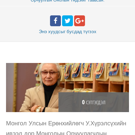
Энэ хуудсыг бусдад
түгээх
0
СЭТГЭГДЭЛ
Монгол Улсын Ерөнхийлөгч У.Хүрэлсүхийн
ивээл дор Монголын Орчуулагчдын