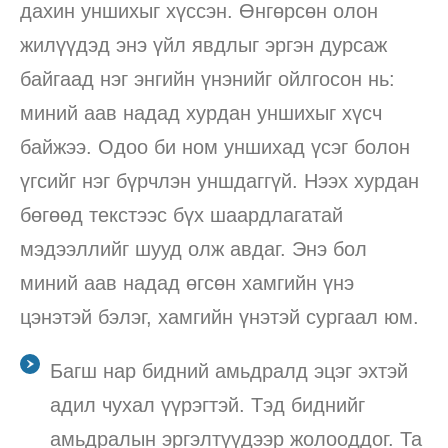
дахин уншихыг хүссэн. Өнгөрсөн олон
жилүүдэд энэ үйл явдлыг эргэн дурсаж
байгаад нэг энгийн үнэнийг ойлгосон нь:
миний аав надад хурдан уншихыг хүсч
байжээ. Одоо би ном уншихад үсэг болон
үгсийг нэг бүрчлэн уншдаггүй. Нээх хурдан
бөгөөд текстээс бүх шаардлагатай
мэдээллийг шууд олж авдаг. Энэ бол
миний аав надад өгсөн хамгийн үнэ
цэнэтэй бэлэг, хамгийн үнэтэй сургаал юм.
Багш нар бидний амьдралд эцэг эхтэй
адил чухал үүрэгтэй. Тэд биднийг
амьдралын эргэлтүүдээр жолооддог. Та