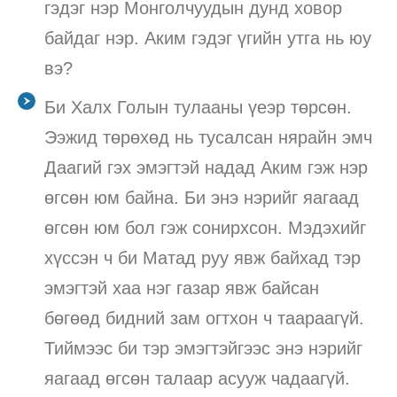
гэдэг нэр Монголчуудын дунд ховор
байдаг нэр. Аким гэдэг үгийн утга нь юу
вэ?
Би Халх Голын тулааны үеэр төрсөн.
Ээжид төрөхөд нь тусалсан нярайн эмч
Даагий гэх эмэгтэй надад Аким гэж нэр
өгсөн юм байна. Би энэ нэрийг яагаад
өгсөн юм бол гэж сонирхсон. Мэдэхийг
хүссэн ч би Матад руу явж байхад тэр
эмэгтэй хаа нэг газар явж байсан
бөгөөд бидний зам огтхон ч таараагүй.
Тиймээс би тэр эмэгтэйгээс энэ нэрийг
яагаад өгсөн талаар асууж чадаагүй.