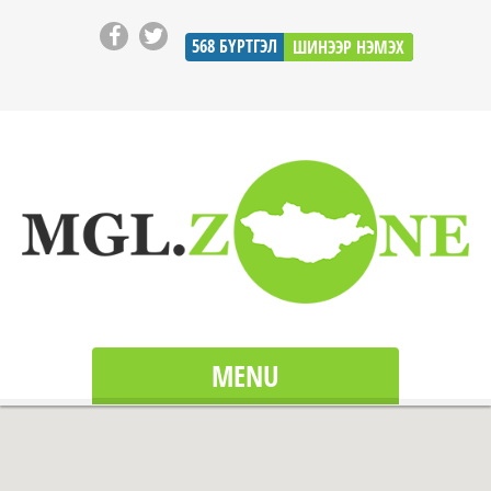
568
БҮРТГЭЛ
ШИНЭЭР НЭМЭХ
MENU