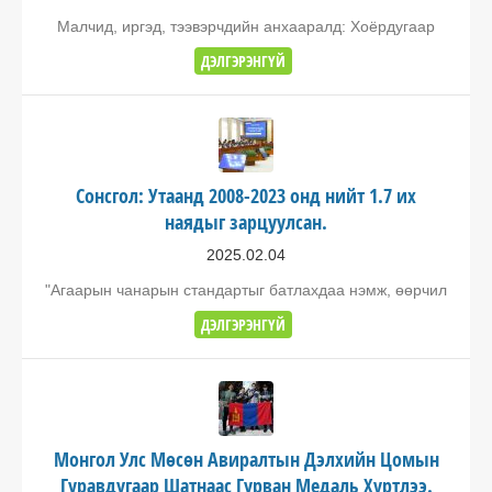
Малчид, иргэд, тээвэрчдийн анхааралд: Хоёрдугаар
ДЭЛГЭРЭНГҮЙ
Сонсгол: Утаанд 2008-2023 онд нийт 1.7 их
наядыг зарцуулсан.
2025.02.04
"Агаарын чанарын стандартыг батлахдаа нэмж, өөрчил
ДЭЛГЭРЭНГҮЙ
Монгол Улс Мөсөн Авиралтын Дэлхийн Цомын
Гуравдугаар Шатнаас Гурван Медаль Хүртлээ.