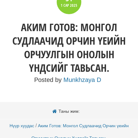
1 САР
2025
АКИМ ГОТОВ: МОНГОЛ
СУДЛААЧИД ОРЧИН ҮЕИЙН
ОРЧУУЛГЫН ОНОЛЫН
ҮНДСИЙГ ТАВЬСАН.
Posted by
Munkhzaya D
Таны жим:
/
Нүүр хуудас
Аким Готов: Монгол Судлаачид Орчин үеийн
Орчуулгын Онолын Үндсийг Тавьсан.