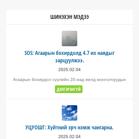
ШИНЭХЭН МЭДЭЭ
SOS: Агаарын бохирдолд 4.7 их наядыг
зарцуулжээ.
2025.02.04
Агаарын бохирдол сүүлийн 20-иад жилд монголчуудын
ДЭЛГЭРЭНГҮЙ
УЦУОШГ: Хүйтний эрч нэмж чангарна.
2025.02.04