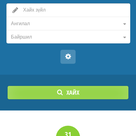
Ангилал
Байршил
ХАЙХ
31