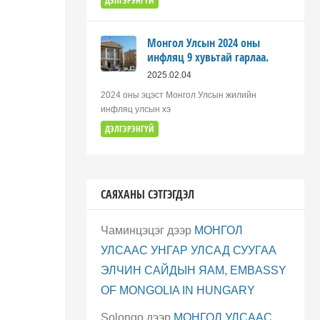
ДЭЛГЭРЭНГҮЙ
Монгол Улсын 2024 оны
инфляц 9 хувьтай гарлаа.
2025.02.04
2024 оны эцэст Монгол Улсын жилийн
инфляц улсын хэ
ДЭЛГЭРЭНГҮЙ
САЯХАНЫ СЭТГЭГДЭЛ
Чаминцэцэг
дээр
МОНГОЛ
УЛСААС УНГАР УЛСАД СУУГАА
ЭЛЧИН САЙДЫН ЯАМ, EMBASSY
OF MONGOLIA IN HUNGARY
Solongo
дээр
МОНГОЛ УЛСААС