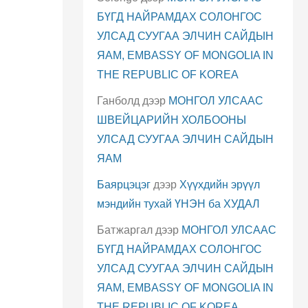
БҮГД НАЙРАМДАХ СОЛОНГОС
УЛСАД СУУГАА ЭЛЧИН САЙДЫН
ЯАМ, EMBASSY OF MONGOLIA IN
THE REPUBLIC OF KOREA
Ганболд
дээр
МОНГОЛ УЛСААС
ШВЕЙЦАРИЙН ХОЛБООНЫ
УЛСАД СУУГАА ЭЛЧИН САЙДЫН
ЯАМ
Баярцэцэг
дээр
Хүүхдийн эрүүл
мэндийн тухай ҮНЭН ба ХУДАЛ
Батжаргал
дээр
МОНГОЛ УЛСААС
БҮГД НАЙРАМДАХ СОЛОНГОС
УЛСАД СУУГАА ЭЛЧИН САЙДЫН
ЯАМ, EMBASSY OF MONGOLIA IN
THE REPUBLIC OF KOREA