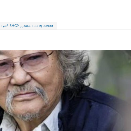
 гуай БНСУ-д хагалгаанд орлоо