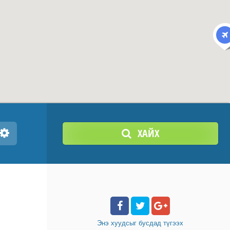
ХАЙХ
Энэ хуудсыг бусдад
түгээх