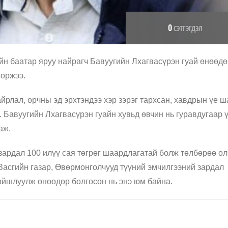
0
СЭТГЭГДЭЛ
н баатар яруу найрагч Бавуугийн Лхагвасүрэн гуай өнөөдө
 оржээ.
рлал, орчны эд эрхтэндээ хэр зэрэг тархсан, хавдрын үе ша
. Бавуугийн Лхагвасүрэн гуайн хувьд өвчин нь гуравдугаар 
аж.
зардал 100 илүү сая төгрөг шаардлагатай болж төлбөрөө о
Засгийн газар, Өвөрмонголчууд түүний эмчилгээний зардал
хойшлуулж өнөөдөр болгосон нь энэ юм байна.