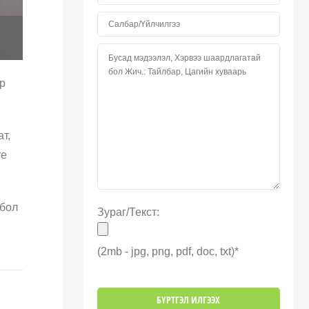
р
т,
үе
лбол
Зураг/Текст:
(2mb - jpg, png, pdf, doc, txt)*