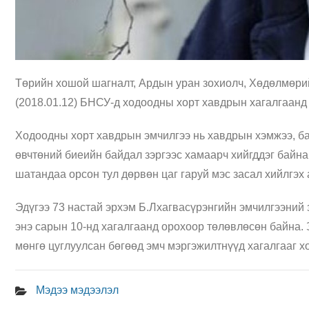
Төрийн хошой шагналт, Ардын уран зохиолч, Хөдөлмөрий
(2018.01.12) БНСУ-д ходоодны хорт хавдрын хагалгаанд
Ходоодны хорт хавдрын эмчилгээ нь хавдрын хэмжээ, бай
өвчтөний биеийн байдал зэргээс хамаарч хийгддэг байна
шатандаа орсон тул дөрвөн цаг гаруй мэс засал хийлгэх 
Эдүгээ 73 настай эрхэм Б.Лхагвасүрэнгийн эмчилгээний 
энэ сарын 10-нд хагалгаанд орохоор төлөвлөсөн байна. 
мөнгө цуглуулсан бөгөөд эмч мэргэжилтнүүд хагалгааг 
Мэдээ мэдээлэл