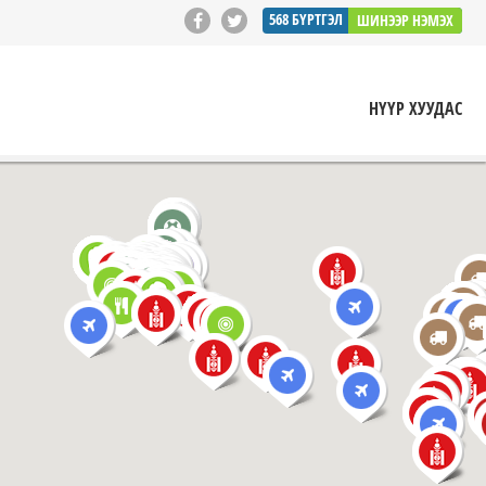
568
БҮРТГЭЛ
ШИНЭЭР НЭМЭХ
НҮҮР ХУУДАС