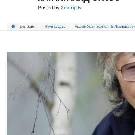
Posted by
Хонгор Б.
Таны жим:
Нүүр хуудас
Ардын Уран зохиолч Б.Лхагвасүрэн