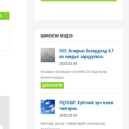
Б.
ШИНЭХЭН МЭДЭЭ
SOS: Агаарын бохирдолд 4.7
их наядыг зарцуулжээ.
2025.02.04
Агаарын бохирдол сүүлийн 20-иад жилд
монголчуудын
ДЭЛГЭРЭНГҮЙ
УЦУОШГ: Хүйтний эрч нэмж
чангарна.
2025.02.04
Малчид, иргэд, тээвэрчдийн анхааралд: