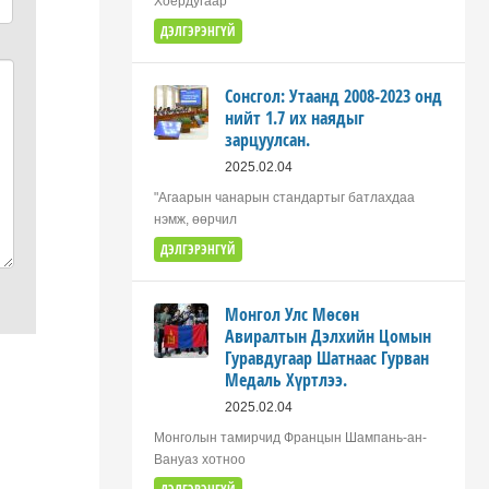
Хоёрдугаар
ДЭЛГЭРЭНГҮЙ
Сонсгол: Утаанд 2008-2023 онд
нийт 1.7 их наядыг
зарцуулсан.
2025.02.04
"Агаарын чанарын стандартыг батлахдаа
нэмж, өөрчил
ДЭЛГЭРЭНГҮЙ
Монгол Улс Мөсөн
Авиралтын Дэлхийн Цомын
Гуравдугаар Шатнаас Гурван
Медаль Хүртлээ.
2025.02.04
Монголын тамирчид Францын Шампань-ан-
Вануаз хотноо