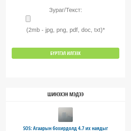
Зураг/Текст:
(2mb - jpg, png, pdf, doc, txt)*
ШИНЭХЭН МЭДЭЭ
SOS: Агаарын бохирдолд 4.7 их наядыг