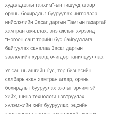
худалдааны танхим”-ын гишүүд агаар
орчны бохирдлыг бууруулах чиглэлээр
нийслэлийн Засаг даргын Тамгын газартай
хамтран ажиллах, энэ ажлын хүрээнд
“Ногоон сан” төрийн бус байгууллага
байгуулах саналаа Засаг даргын
зөвлөлийн хуралд өчигдөр танилцууллаа.
Уг сан нь ашгийн бус, төр бизнесийн
салбарынхан хамтран агаар, орчны
бохирдлыг бууруулах ажлыг эрчимтэй
хийх, шинэ технологи нэвтрүүлэх,
хүлэмжийн хийг бууруулах, эцсийн
хэрэглэгчид ногоон технологийг хүргэх