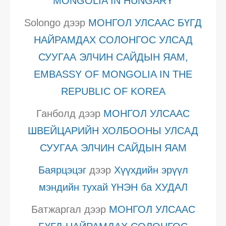
MONGOLIA IN HUNGARY
Solongo
дээр
МОНГОЛ УЛСААС БҮГД
НАЙРАМДАХ СОЛОНГОС УЛСАД
СУУГАА ЭЛЧИН САЙДЫН ЯАМ,
EMBASSY OF MONGOLIA IN THE
REPUBLIC OF KOREA
Ганболд
дээр
МОНГОЛ УЛСААС
ШВЕЙЦАРИЙН ХОЛБООНЫ УЛСАД
СУУГАА ЭЛЧИН САЙДЫН ЯАМ
Баярцэцэг
дээр
Хүүхдийн эрүүл
мэндийн тухай ҮНЭН ба ХУДАЛ
Батжаргал
дээр
МОНГОЛ УЛСААС