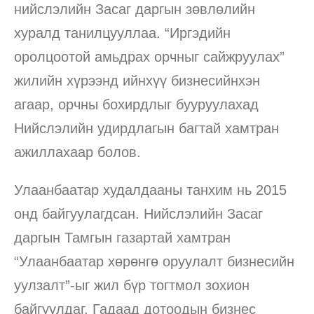
нийслэлийн Засаг даргын зөвлөлийн
хуралд танилцууллаа. “Иргэдийн
оролцоотой амьдрах орчныг сайжруулах”
жилийн хүрээнд ийнхүү бизнесийнхэн
агаар, орчны бохирдлыг бууруулахад
Нийслэлийн удирдлагын багтай хамтран
ажиллахаар болов.
Улаанбаатар худалдааны танхим нь 2015
онд байгуулагдсан. Нийслэлийн Засаг
даргын Тамгын газартай хамтран
“Улаанбаатар хөрөнгө оруулалт бизнесийн
уулзалт”-ыг жил бүр тогтмол зохион
байгуулдаг. Гадаад дотоодын бизнес