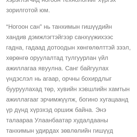
зорилготой юм.
“Ногоон сан” нь танхимын гишүүдийн
хандив дэмжлэгтэйгээр санхүүжихээс
гадна, гадаад дотоодын хөнгөлөлттэй зээл,
хөрөнгө оруулалтад тулгуурлан үйл
ажиллагаа явуулна. Санг байгуулах
үндэслэл нь агаар, орчны бохирдлыг
бууруулахад төр, хувийн хэвшлийн хамтын
ажиллагааг эрчимжүүлж, богино хугацаанд
үр дүнд хүрэхэд оршиж байна. Энэ
талаараа Улаанбаатар худалдааны
танхимын удирдах зөвлөлийн гишүүд