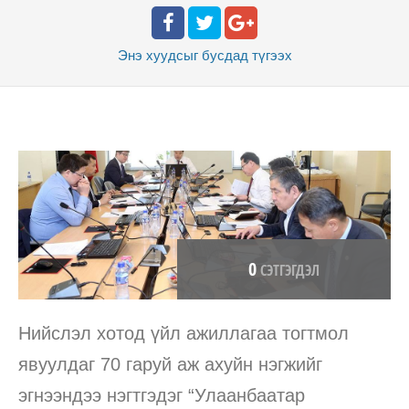
Энэ хуудсыг бусдад
түгээх
0
СЭТГЭГДЭЛ
Нийслэл хотод үйл ажиллагаа тогтмол
явуулдаг 70 гаруй аж ахуйн нэгжийг
эгнээндээ нэгтгэдэг “Улаанбаатар