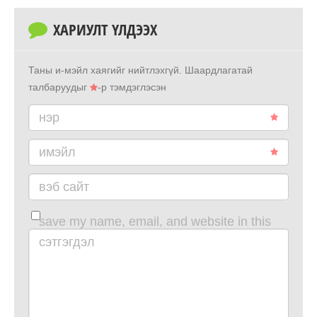
ХАРИУЛТ ҮЛДЭЭХ
Таны и-мэйл хаягийг нийтлэхгүй.
Шаардлагатай
талбаруудыг
-р тэмдэглэсэн
нэр
имэйл
вэб сайт
save my name, email, and website in this
browser for the next time i comment.
сэтгэгдэл