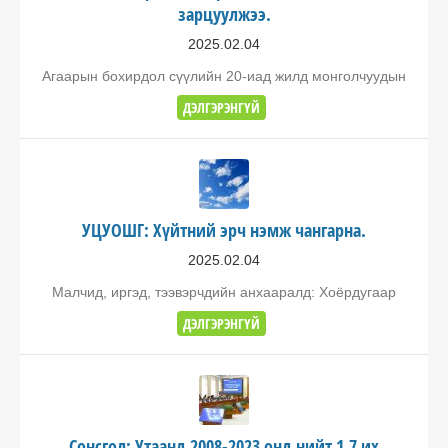
зарцуулжээ.
2025.02.04
Агаарын бохирдол сүүлийн 20-иад жилд монголчуудын
ДЭЛГЭРЭНГҮЙ
УЦУОШГ: Хүйтний эрч нэмж чангарна.
2025.02.04
Малчид, иргэд, тээвэрчдийн анхааралд: Хоёрдугаар
ДЭЛГЭРЭНГҮЙ
Сонсгол: Утаанд 2008-2023 онд нийт 1.7 их