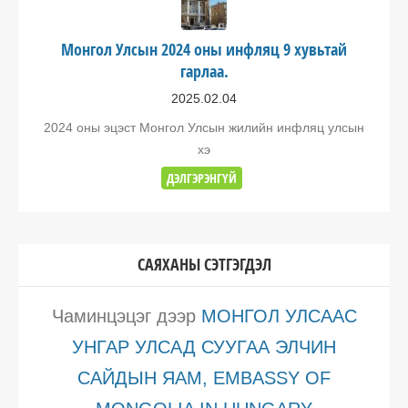
Монгол Улсын 2024 оны инфляц 9 хувьтай
гарлаа.
2025.02.04
2024 оны эцэст Монгол Улсын жилийн инфляц улсын
хэ
ДЭЛГЭРЭНГҮЙ
САЯХАНЫ СЭТГЭГДЭЛ
Чаминцэцэг
дээр
МОНГОЛ УЛСААС
УНГАР УЛСАД СУУГАА ЭЛЧИН
САЙДЫН ЯАМ, EMBASSY OF