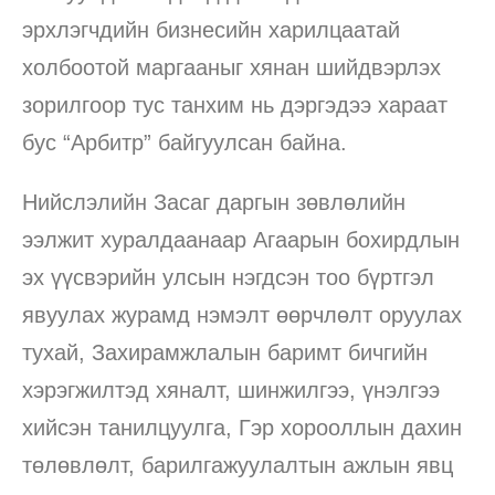
эрхлэгчдийн бизнесийн харилцаатай
холбоотой маргааныг хянан шийдвэрлэх
зорилгоор тус танхим нь дэргэдээ хараат
бус “Арбитр” байгуулсан байна.
Нийслэлийн Засаг даргын зөвлөлийн
ээлжит хуралдаанаар Агаарын бохирдлын
эх үүсвэрийн улсын нэгдсэн тоо бүртгэл
явуулах журамд нэмэлт өөрчлөлт оруулах
тухай, Захирамжлалын баримт бичгийн
хэрэгжилтэд хяналт, шинжилгээ, үнэлгээ
хийсэн танилцуулга, Гэр хорооллын дахин
төлөвлөлт, барилгажуулалтын ажлын явц