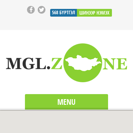
568
БҮРТГЭЛ
ШИНЭЭР НЭМЭХ
MENU