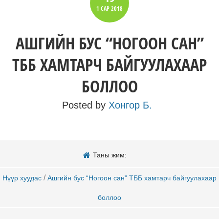
1 САР
2018
АШГИЙН БУС “НОГООН САН”
ТББ ХАМТАРЧ БАЙГУУЛАХААР
БОЛЛОО
Posted by
Хонгор Б.
Таны жим:
/
Нүүр хуудас
Ашгийн бус “Ногоон сан” ТББ хамтарч байгуулахаар
боллоо