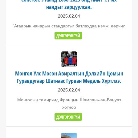
наядыг зарцуулсан.
2025.02.04
"Агаарын чанарын стандартыг батлахдаа нэмж, өөрчил
ДЭЛГЭРЭНГҮЙ
Монгол Улс Мөсөн Авиралтын Дэлхийн Цомын
Гуравдугаар Шатнаас Гурван Медаль Хүртлээ.
2025.02.04
Монголын тамирчид Францын Шампань-ан-Вануаз
хотноо
ДЭЛГЭРЭНГҮЙ