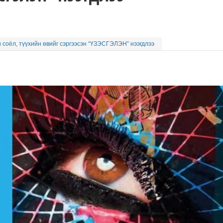
соёл, түүхийн өвийг сэргээсэн “ҮЗЭСГЭЛЭН” нээгдлээ