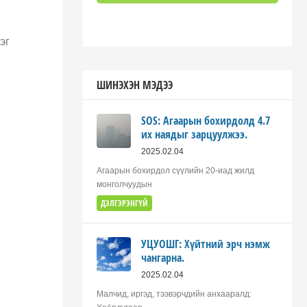
эг
ШИНЭХЭН МЭДЭЭ
SOS: Агаарын бохирдолд 4.7
их наядыг зарцуулжээ.
2025.02.04
Агаарын бохирдол сүүлийн 20-иад жилд
монголчуудын
ДЭЛГЭРЭНГҮЙ
УЦУОШГ: Хүйтний эрч нэмж
чангарна.
2025.02.04
Малчид, иргэд, тээвэрчдийн анхааралд: