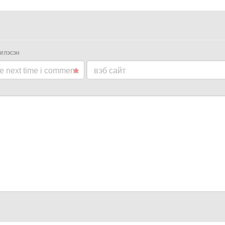
эглэсэн
he next time i comment.
вэб сайт