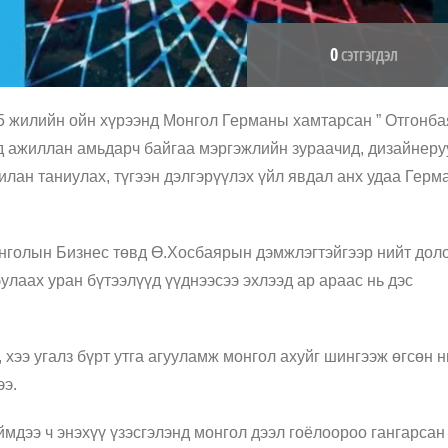
0
СЭТГЭГДЭЛ
 жилийн ойн хүрээнд Монгол Германы хамтарсан ” Отгонба
д ажиллан амьдарч байгаа мэргэжлийн зураачид, дизайнеру
илан таниулах, түгээн дэлгэрүүлэх үйл явдал анх удаа Герм
Монголын Бизнес төвд Ө.Хосбаярын дэмжлэгтэйгээр нийт дол
улаах уран бүтээлүүд үүднээсээ эхлээд ар араас нь дэс
 хээ угалз бүрт утга агууламж монгол ахуйг шингээж өгсөн н
ээ.
ймдээ ч энэхүү үзэсгэлэнд монгол дээл гоёлоороо гангарсан