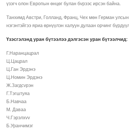
үзэгч олон Европын өнцөг булан бvрээс ирсэн байна.
Танхимд Австри, Голланд, Франц, Чех мөн Герман улсын 
нэгэнтэйгээ яриа өрнүүлэн халуун дулаан орчинг бүрдүү
Үзэсгэлэнд уран бүтээлээ дэлгэсэн уран бүтээлчид:
Г.Наранцацрал
Ц.Цацрал
Ц.Ган Эрдэнэ
Ц.Номин Эрдэнэ
Ж.Загдcvрэн
Г.Тэгштуяа
Б.Навчаа
М. Даваа
Ч.Гэрэлхvv
Б.Уранчимэг