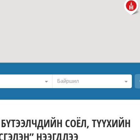
Байршил
 БҮТЭЭЛЧДИЙН СОЁЛ, ТҮҮХИЙН
СГЭЛЭН” НЭЭГДЛЭЭ