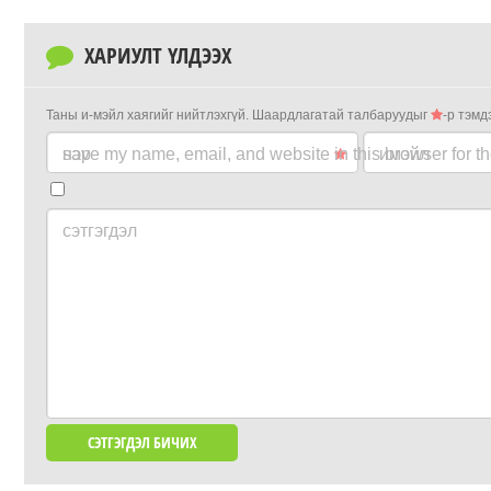
ХАРИУЛТ ҮЛДЭЭХ
Таны и-мэйл хаягийг нийтлэхгүй.
Шаардлагатай талбаруудыг
-р тэмд
нэр
save my name, email, and website in this browser for t
имэйл
сэтгэгдэл