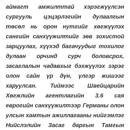
аймагт амжилттай хэрэгжүүлсэн
сургууль цэцэрлэгийн дулаалгын
төсөл нь орон нутгийг хөгжүүлэх
сангийн санхүүжилтийг зөв зохистой
зарцуулах, хүүхэд багачуудыг тохилог
дулаан орчинд сурч боловсрох,
засаглалын чадавхыг бэхжүүлэх зэрэг
олон сайн үр дүн, үлгэр жишээг
харуулсан. Тиймээс Швейцарийн
Хөгжлийн агентлагийн 3.6 сая
еврогийн санхүүжилтээр Германы олон
улсын хамтын ажиллагааны нийгэмлэг
Нийслэлийн Засаг даргын Тамгын