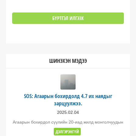
ШИНЭХЭН МЭДЭЭ
SOS: Агаарын бохирдолд 4.7 их наядыг
зарцуулжээ.
2025.02.04
Агаарын бохирдол сүүлийн 20-иад жилд монголчуудын
ДЭЛГЭРЭНГҮЙ