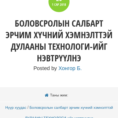
1 САР
2018
БОЛОВСРОЛЫН САЛБАРТ
ЭРЧИМ ХҮЧНИЙ ХЭМНЭЛТТЭЙ
ДУЛААНЫ ТЕХНОЛОГИ-ИЙГ
НЭВТРҮҮЛНЭ
Posted by
Хонгор Б.
Таны жим:
/
Нүүр хуудас
Боловсролын салбарт эрчим хүчний хэмнэлттэй
ДУЛААНЫ ТЕХНОЛОГИ-ийг нэвтрүүлнэ