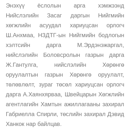
Энэхүү ёслолын арга хэмжээнд
Нийслэлийн Засаг даргын Нийгмийн
хөгжлийн асуудал хариуцсан орлогч
Ш.Анхмаа, НЗДТГ-ын Нийгмийн бодлогын
хэлтсийн дарга М.Эрдэнэжаргал,
нийслэлийн Боловсролын газрын дарга
Ж.Гантулга, нийслэлийн Хөрөнгө
оруулалтын газрын Хөрөнгө оруулалт,
төлөвлөлт, зураг төсөл хариуцсан орлогч
дарга А.Хаянхярваа, Швейцарын Хөгжлийн
агентлагийн Хамтын ажиллагааны захирал
Габриелла Спирли, төслийн захирал Дэвид
Ханкок нар байлцав.