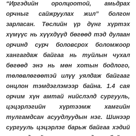
“Иргэдийн оролцоотой, амьдрах
орчныг сайжруулах жил” болгон
зарласан. Төслийн үр дүнг хүртэх
хүмүүс нь хүүхдүүд бөгөөд тэд дулаан
орчинд сурч боловсрох боломжоор
хангагдаж байгаа нь туйлын чухал
бөгөөд энэ нь мөн хотын бодлого,
төлөвлөгөөтэй илүү уялдаж байгааг
онцлон тэмдэглэмээр байна. 1.4 сая
орчим хүн амтай нийслэлд сургууль,
цэцэрлэгийн хүртээмж хамгийн
тулгамдсан асуудлуудын нэг. Шинээр
сургууль цэцэрлэг барьж байгаа хэдий