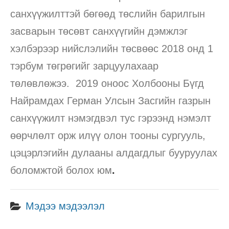
санхүүжилттэй бөгөөд төслийн барилгын
засварын төсөвт санхүүгийн дэмжлэг
хэлбэрээр нийслэлийн төсвөөс 2018 онд 1
тэрбум төгрөгийг зарцуулахаар
төлөвлөжээ. 2019 оноос Холбооны Бүгд
Найрамдах Герман Улсын Засгийн газрын
санхүүжилт нэмэгдвэл тус гэрээнд нэмэлт
өөрчлөлт орж илүү олон тооны сургууль,
цэцэрлэгийн дулааны алдагдлыг бууруулах
боломжтой болох юм
.
Мэдээ мэдээлэл