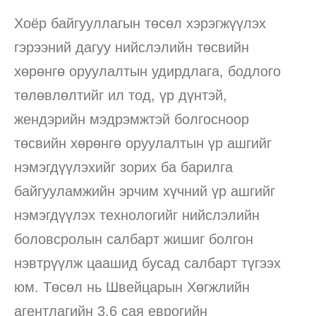
Хоёр байгууллагын төсөл хэрэгжүүлэх
гэрээний дагуу нийслэлийн төсвийн
хөрөнгө оруулалтын удирдлага, бодлого
төлөвлөлтийг ил тод, үр дүнтэй,
жендэрийн мэдрэмжтэй болгосноор
төсвийн хөрөнгө оруулалтын үр ашгийг
нэмэгдүүлэхийг зорих ба барилга
байгууламжийн эрчим хүчний үр ашгийг
нэмэгдүүлэх технологийг нийслэлийн
боловсролын салбарт жишиг болгон
нэвтрүүлж цаашид бусад салбарт түгээх
юм. Төсөл нь Швейцарын Хөгжлийн
агентлагийн 3.6 сая еврогийн