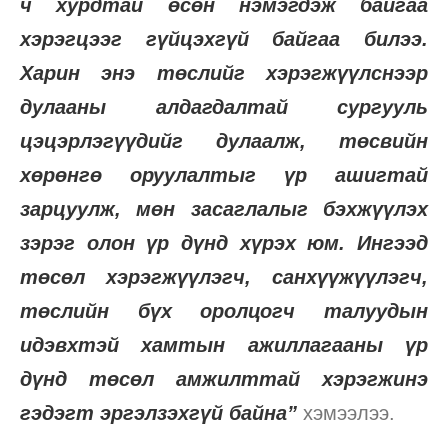
ч хурдтай өсөн нэмэгдэж байгаа
хэрэгцээг гүйцэхгүй байгаа билээ.
Харин энэ төслийг хэрэгжүүлснээр
дулааны алдагдалтай сургууль
цэцэрлэгүүдийг дулаалж, төсвийн
хөрөнгө оруулалтыг үр ашигтай
зарцуулж, мөн засаглалыг бэхжүүлэх
зэрэг олон үр дүнд хүрэх юм. Ингээд
төсөл хэрэгжүүлэгч, санхүүжүүлэгч,
төслийн бүх оролцогч талуудын
идэвхтэй хамтын ажиллагааны үр
дүнд төсөл амжилттай хэрэгжинэ
гэдэгт эргэлзэхгүй байна”
хэмээлээ.