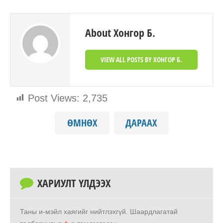
About Хонгор Б.
VIEW ALL POSTS BY ХОНГОР Б.
Post Views:
2,735
ӨМНӨХ
ДАРААХ
ХАРИУЛТ ҮЛДЭЭХ
Таны и-мэйл хаягийг нийтлэхгүй.
Шаардлагатай