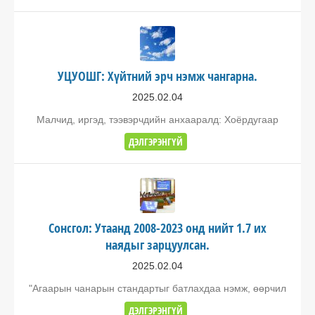
УЦУОШГ: Хүйтний эрч нэмж чангарна.
2025.02.04
Малчид, иргэд, тээвэрчдийн анхааралд: Хоёрдугаар
ДЭЛГЭРЭНГҮЙ
Сонсгол: Утаанд 2008-2023 онд нийт 1.7 их
наядыг зарцуулсан.
2025.02.04
"Агаарын чанарын стандартыг батлахдаа нэмж, өөрчил
ДЭЛГЭРЭНГҮЙ