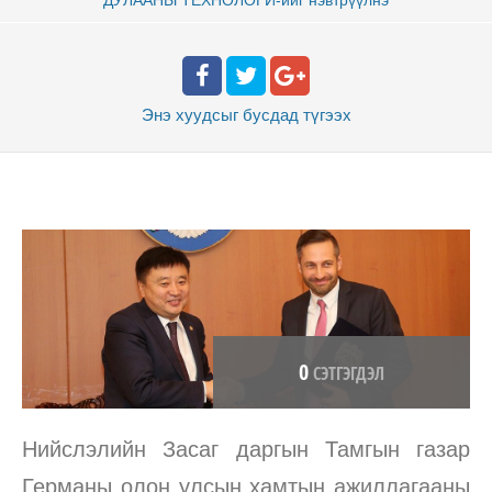
Энэ хуудсыг бусдад
түгээх
0
СЭТГЭГДЭЛ
Нийслэлийн Засаг даргын Тамгын газар
Германы олон улсын хамтын ажиллагааны