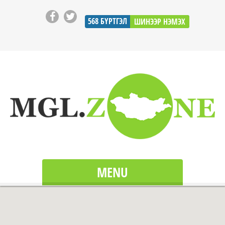
568
БҮРТГЭЛ
ШИНЭЭР НЭМЭХ
MENU