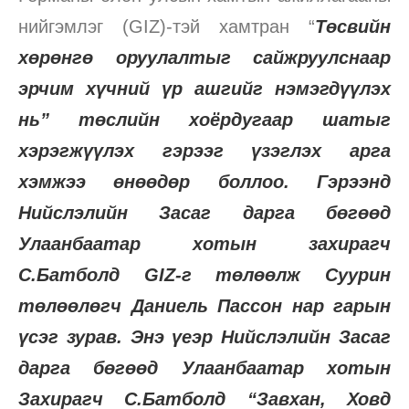
нийгэмлэг (GIZ)-тэй хамтран “
Төсвийн
хөрөнгө оруулалтыг сайжруулснаар
эрчим хүчний үр ашгийг нэмэгдүүлэх
нь” төслийн хоёрдугаар шатыг
хэрэгжүүлэх гэрээг үзэглэх арга
хэмжээ өнөөдөр боллоо. Гэрээнд
Нийслэлийн Засаг дарга бөгөөд
Улаанбаатар хотын захирагч
С.Батболд GIZ-г төлөөлж Суурин
төлөөлөгч Даниель Пассон нар гарын
үсэг зурав. Энэ үеэр Нийслэлийн Засаг
дарга бөгөөд Улаанбаатар хотын
Захирагч С.Батболд “Завхан, Ховд