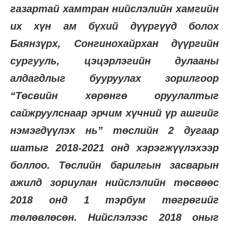
газартай хамтран нийслэлийн хамгийн
их хүн ам бүхий дүүргүүд болох
Баянзүрх, Сонгинохайрхан дүүргийн
сургууль, цэцэрлэгийн дулааны
алдагдлыг бууруулах зорилгоор
“Төсвийн хөрөнгө оруулалтыг
сайжруулснаар эрчим хүчний үр ашгийг
нэмэгдүүлэх нь” төслийн 2 дугаар
шатыг 2018-2021 онд хэрэгжүүлэхээр
боллоо. Төслийн барилгын засварын
ажилд зориулан нийслэлийн төсвөөс
2018 онд 1 тэрбум төгрөгийг
төлөвлөсөн. Нийслэлээс 2018 оныг