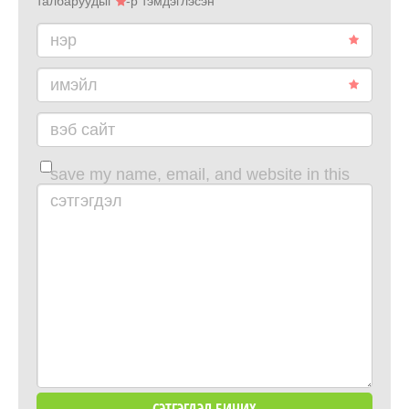
талбаруудыг
-р тэмдэглэсэн
нэр
имэйл
вэб сайт
save my name, email, and website in this
browser for the next time i comment.
сэтгэгдэл