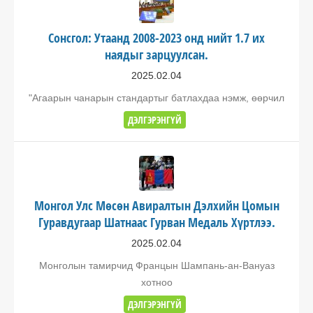
Сонсгол: Утаанд 2008-2023 онд нийт 1.7 их
наядыг зарцуулсан.
2025.02.04
"Агаарын чанарын стандартыг батлахдаа нэмж, өөрчил
ДЭЛГЭРЭНГҮЙ
Монгол Улс Мөсөн Авиралтын Дэлхийн Цомын
Гуравдугаар Шатнаас Гурван Медаль Хүртлээ.
2025.02.04
Монголын тамирчид Францын Шампань-ан-Вануаз
хотноо
ДЭЛГЭРЭНГҮЙ