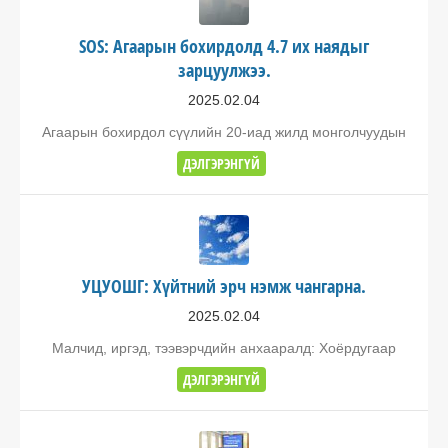
SOS: Агаарын бохирдолд 4.7 их наядыг
зарцуулжээ.
2025.02.04
Агаарын бохирдол сүүлийн 20-иад жилд монголчуудын
ДЭЛГЭРЭНГҮЙ
УЦУОШГ: Хүйтний эрч нэмж чангарна.
2025.02.04
Малчид, иргэд, тээвэрчдийн анхааралд: Хоёрдугаар
ДЭЛГЭРЭНГҮЙ