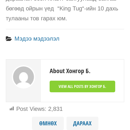
бөгөөд ойрын үед “King Tug“-ийн 10 дахь
тулааны тов гарах юм.
Мэдээ мэдээлэл
About Хонгор Б.
VIEW ALL POSTS BY ХОНГОР Б.
Post Views:
2,831
ӨМНӨХ
ДАРААХ