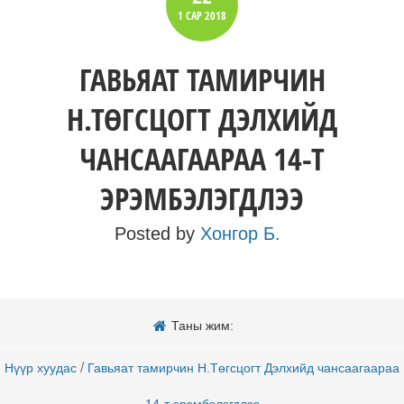
1 САР
2018
ГАВЬЯАТ ТАМИРЧИН
Н.ТӨГСЦОГТ ДЭЛХИЙД
ЧАНСААГААРАА 14-Т
ЭРЭМБЭЛЭГДЛЭЭ
Posted by
Хонгор Б.
Таны жим:
/
Нүүр хуудас
Гавьяат тамирчин Н.Төгсцогт Дэлхийд чансаагаараа
14-т эрэмбэлэгдлээ