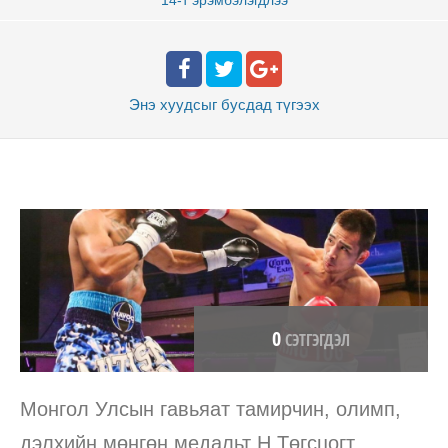
Энэ хуудсыг бусдад
түгээх
0
СЭТГЭГДЭЛ
Монгол Улсын гавьяат тамирчин, олимп,
дэлхийн мөнгөн медальт Н.Төгсцогт,