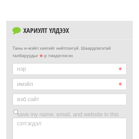
ХАРИУЛТ ҮЛДЭЭХ
Таны и-мэйл хаягийг нийтлэхгүй.
Шаардлагатай
талбаруудыг
-р тэмдэглэсэн
нэр
имэйл
вэб сайт
save my name, email, and website in this
browser for the next time i comment.
сэтгэгдэл