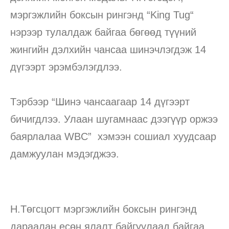
мэргэжлийн боксын рингэнд “King Tug“
нэрээр тулалдаж байгаа бөгөөд түүний
жингийн дэлхийн чансаа шинэчлэгдэж 14
дүгээрт эрэмбэлэгдлээ.
Тэрбээр “Шинэ чансаагаар 14 дүгээрт
бичигдлээ. Улаан шугамнаас дээгүүр оржээ
баярлалаа WBC” хэмээн сошиал хуудсаар
дамжуулан мэдэгджээ.
Н.Төгсцогт мэргэжлийн боксын рингэнд
дараалан есөн ялалт байгуулаад байгаа