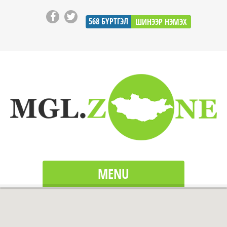
568
БҮРТГЭЛ
ШИНЭЭР НЭМЭХ
MENU