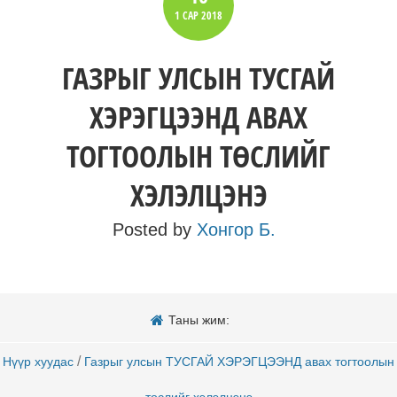
1 САР
2018
ГАЗРЫГ УЛСЫН ТУСГАЙ
ХЭРЭГЦЭЭНД АВАХ
ТОГТООЛЫН ТӨСЛИЙГ
ХЭЛЭЛЦЭНЭ
Posted by
Хонгор Б.
Таны жим:
/
Нүүр хуудас
Газрыг улсын ТУСГАЙ ХЭРЭГЦЭЭНД авах тогтоолын
төслийг хэлэлцэнэ