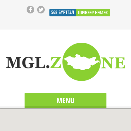
568
БҮРТГЭЛ
ШИНЭЭР НЭМЭХ
MENU