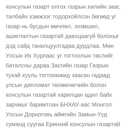
консулын газарт олгох газрын хилийн зааг,
талбайн хэмжээг тодорхойлсон бөгөөд уг
газар нь бусдын өмчлөл, эзэмшил,
ашиглалтын газартай давхцаагүй болохыг
дэд сайд танилцуулгадаа дурдлаа. Мөн
Улсын Их Хурлаас уг тогтоолын төслийг
баталсны дараа Засгийн газар Газрын
тухай хууль тогтоомжид заасан гадаад
улсын дипломат төлөөлөгчийн болон
консулын газартай харилцан адил байх
зарчмыг баримтлан БНХАУ-аас Монгол
Улсын Дорноговь аймгийн Замын-Үүд
суманд суугаа Ерөнхий консулын газартай