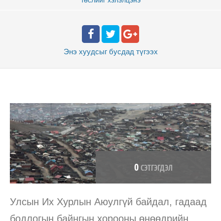
Энэ хуудсыг бусдад
түгээх
0
СЭТГЭГДЭЛ
Улсын Их Хурлын Аюулгүй байдал, гадаад
бодлогын байнгын хорооны өнөөдрийн