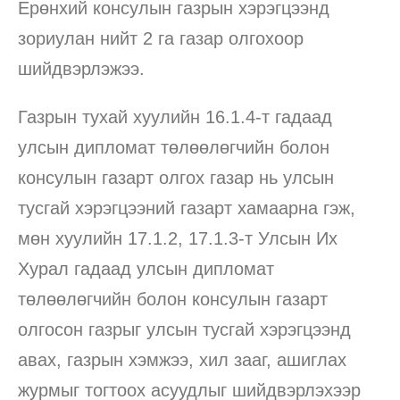
Ерөнхий консулын газрын хэрэгцээнд
зориулан нийт 2 га газар олгохоор
шийдвэрлэжээ.
Газрын тухай хуулийн 16.1.4-т гадаад
улсын дипломат төлөөлөгчийн болон
консулын газарт олгох газар нь улсын
тусгай хэрэгцээний газарт хамаарна гэж,
мөн хуулийн 17.1.2, 17.1.3-т Улсын Их
Хурал гадаад улсын дипломат
төлөөлөгчийн болон консулын газарт
олгосон газрыг улсын тусгай хэрэгцээнд
авах, газрын хэмжээ, хил зааг, ашиглах
журмыг тогтоох асуудлыг шийдвэрлэхээр