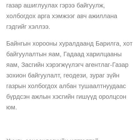
газар ашиглуулах гэрээ байгуулж,
холбогдох арга хэмжээг авч ажиллана
гэдгийг хэллээ.
Байнгын хорооны хуралдаанд Барилга, хот
байгуулалтын яам, Гадаад харилцааны
яам, Засгийн хэрэгжүүлэгч агентлаг-Газар
зохион байгуулалт, геодези, зураг зүйн
газрын холбогдох албан тушаалтнуудаас
бүрдсэн ажлын хэсгийн гишүүд оролцсон
юм.