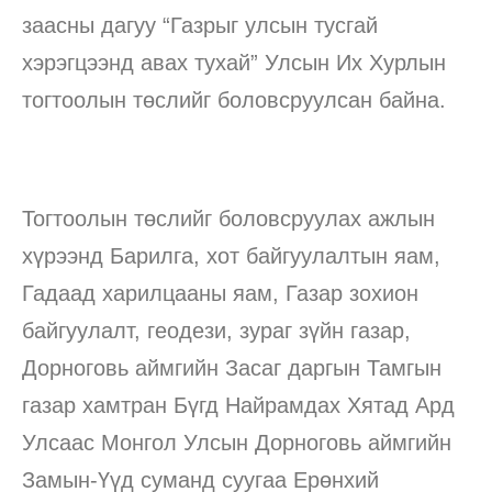
заасны дагуу “Газрыг улсын тусгай
хэрэгцээнд авах тухай” Улсын Их Хурлын
тогтоолын төслийг боловсруулсан байна.
Тогтоолын төслийг боловсруулах ажлын
хүрээнд Барилга, хот байгуулалтын яам,
Гадаад харилцааны яам, Газар зохион
байгуулалт, геодези, зураг зүйн газар,
Дорноговь аймгийн Засаг даргын Тамгын
газар хамтран Бүгд Найрамдах Хятад Ард
Улсаас Монгол Улсын Дорноговь аймгийн
Замын-Үүд суманд суугаа Ерөнхий