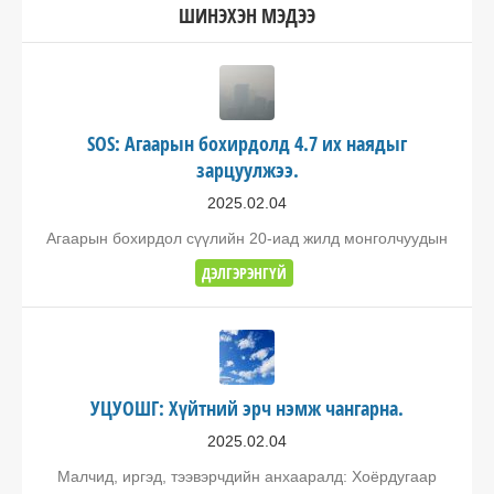
ШИНЭХЭН МЭДЭЭ
SOS: Агаарын бохирдолд 4.7 их наядыг
зарцуулжээ.
2025.02.04
Агаарын бохирдол сүүлийн 20-иад жилд монголчуудын
ДЭЛГЭРЭНГҮЙ
УЦУОШГ: Хүйтний эрч нэмж чангарна.
2025.02.04
Малчид, иргэд, тээвэрчдийн анхааралд: Хоёрдугаар