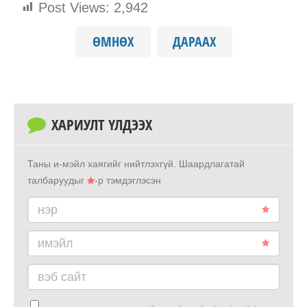
Post Views:
2,942
ӨМНӨХ
ДАРААХ
ХАРИУЛТ ҮЛДЭЭХ
Таны и-мэйл хаягийг нийтлэхгүй.
Шаардлагатай
талбаруудыг
-р тэмдэглэсэн
нэр
имэйл
вэб сайт