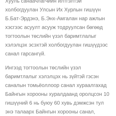
Хууль санаачлагчийн илтгэлтэй
холбогдуулан Улсын Их Хурлын гишүүн
Б.Бат-Эрдэнэ, Б.Энх-Амгалан нар ажлын
хэсгээс асуулт асууж тодруулсан бөгөөд
тогтоолын төслийн үзэл баримтлалыг
хэлэлцэх эсэхтэй холбогдуулан гишүүдээс
санал гарсангүй.
Ингээд тогтоолын төслийн үзэл
баримтлалыг хэлэлцэх нь зүйтэй гэсэн
саналын томьёоллоор санал хураалгахад
Байнгын хорооны хуралдаанд оролцсон 10
гишүүний 6 нь буюу 60 хувь дэмжсэн тул
энэ талаарх Байнгын хорооны санал,