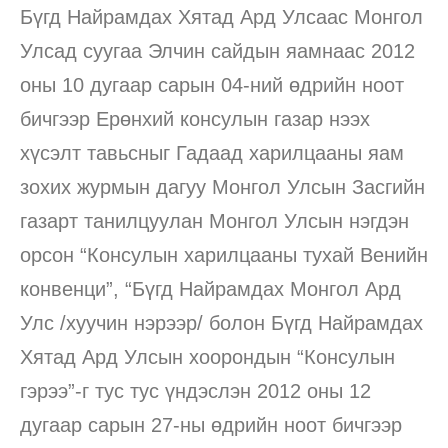
Бүгд Найрамдах Хятад Ард Улсаас Монгол
Улсад суугаа Элчин сайдын яамнаас 2012
оны 10 дугаар сарын 04-ний өдрийн ноот
бичгээр Ерөнхий консулын газар нээх
хүсэлт тавьсныг Гадаад харилцааны яам
зохих журмын дагуу Монгол Улсын Засгийн
газарт танилцуулан Монгол Улсын нэгдэн
орсон “Консулын харилцааны тухай Венийн
конвенци”, “Бүгд Найрамдах Монгол Ард
Улс /хуучин нэрээр/ болон Бүгд Найрамдах
Хятад Ард Улсын хоорондын “Консулын
гэрээ”-г тус тус үндэслэн 2012 оны 12
дугаар сарын 27-ны өдрийн ноот бичгээр