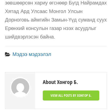
зөвшөөрсөн хариу өгснөөр Бүгд Найрамдах
Хятад Ард Улсаас Монгол Улсын
Дорноговь аймгийн Замын-Үүд суманд суух
Ерөнхий консулын газар нээх асуудлыг
шийдвэрлэсэн байна.
Мэдээ мэдээлэл
About Хонгор Б.
VIEW ALL POSTS BY ХОНГОР Б.