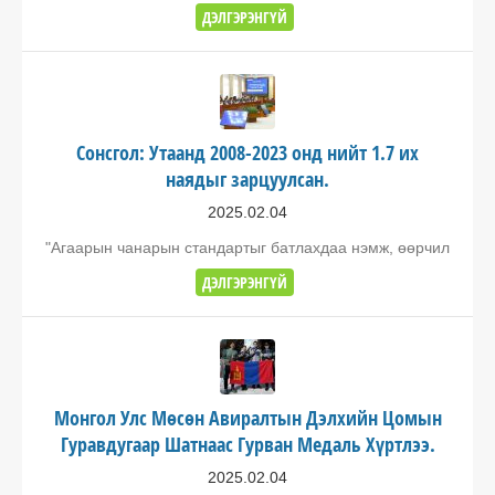
ДЭЛГЭРЭНГҮЙ
Сонсгол: Утаанд 2008-2023 онд нийт 1.7 их
наядыг зарцуулсан.
2025.02.04
"Агаарын чанарын стандартыг батлахдаа нэмж, өөрчил
ДЭЛГЭРЭНГҮЙ
Монгол Улс Мөсөн Авиралтын Дэлхийн Цомын
Гуравдугаар Шатнаас Гурван Медаль Хүртлээ.
2025.02.04