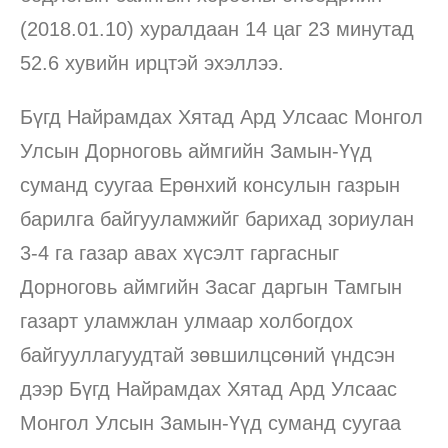
(2018.01.10) хуралдаан 14 цаг 23 минутад
52.6 хувийн ирцтэй эхэллээ.
Бүгд Найрамдах Хятад Ард Улсаас Монгол
Улсын Дорноговь аймгийн Замын-Үүд
суманд суугаа Ерөнхий консулын газрын
барилга байгууламжийг барихад зориулан
3-4 га газар авах хүсэлт гаргасныг
Дорноговь аймгийн Засаг даргын Тамгын
газарт уламжлан улмаар холбогдох
байгууллагуудтай зөвшилцсөний үндсэн
дээр Бүгд Найрамдах Хятад Ард Улсаас
Монгол Улсын Замын-Үүд суманд суугаа