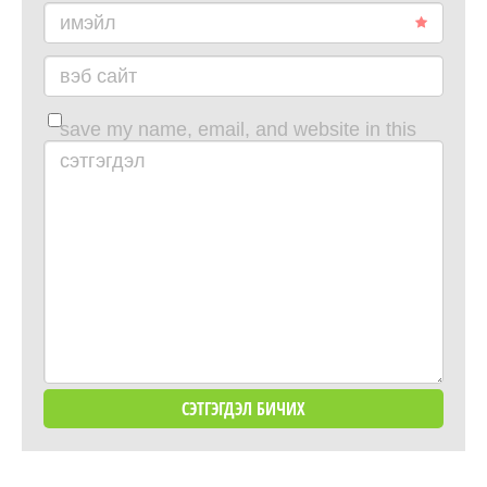
имэйл
вэб сайт
save my name, email, and website in this
browser for the next time i comment.
сэтгэгдэл