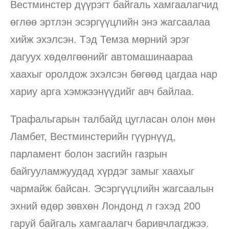
Вестминстер дүүрэгт байгаль хамгаалагчид
өглөө эртлэн эсэргүүцлийн энэ жагсаалаа
хийж эхэлсэн. Тэд Темза мөрний эрэг
дагуух хөдөлгөөнийг автомашинаараа
хаахыг оролдож эхэлсэн бөгөөд цагдаа нар
хариу арга хэмжээнүүдийг авч байлаа.
Трафальгарын талбайд цугласан олон мөн
Ламбет, Вестминстерийн гүүрнүүд,
парламент болон засгийн газрын
байгууламжуудад хүрдэг замыг хаахыг
чармайж байсан. Эсэргүүцлийн жагсаалын
эхний өдөр зөвхөн Лондонд л гэхэд 200
гаруй байгаль хамгаалагч баривчлагджээ.