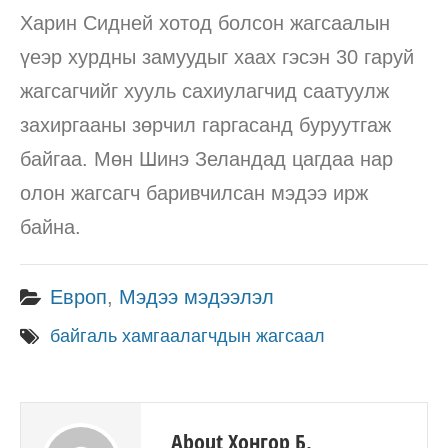
Харин Сидней хотод болсон жагсаалын
үеэр хурдны замуудыг хаах гэсэн 30 гаруй
жагсагчийг хууль сахиулагчид саатуулж
захиргааны зөрчил гаргасанд буруутгаж
байгаа. Мөн Шинэ Зеландад цагдаа нар
олон жагсагч баривчилсан мэдээ ирж
байна.
Европ
,
Мэдээ мэдээлэл
байгаль хамгаалагчдын жагсаал
About Хонгор Б.