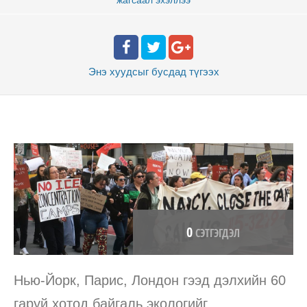
Энэ хуудсыг бусдад
түгээх
0
СЭТГЭГДЭЛ
Нью-Йорк, Парис, Лондон гээд дэлхийн 60
гаруй хотод байгаль экологийг