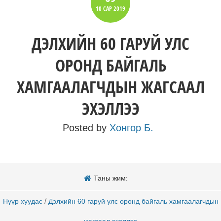
10 САР
2019
ДЭЛХИЙН 60 ГАРУЙ УЛС
ОРОНД БАЙГАЛЬ
ХАМГААЛАГЧДЫН ЖАГСААЛ
ЭХЭЛЛЭЭ
Posted by
Хонгор Б.
Таны жим:
/
Нүүр хуудас
Дэлхийн 60 гаруй улс оронд байгаль хамгаалагчдын
жагсаал эхэллээ