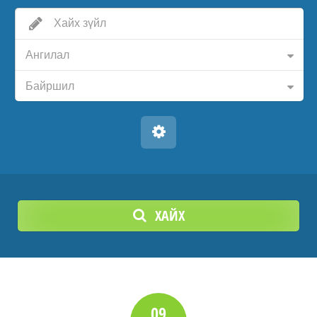
Ангилал
Байршил
ХАЙХ
09