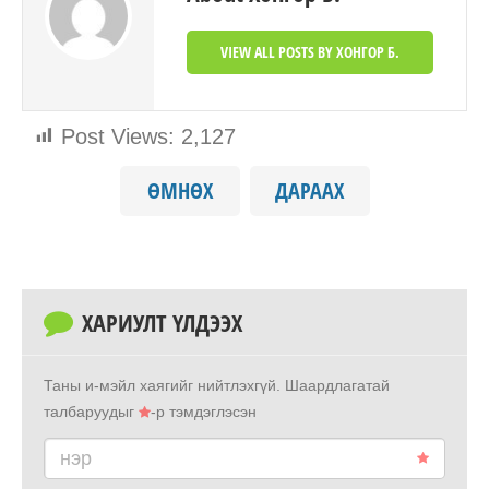
VIEW ALL POSTS BY ХОНГОР Б.
Post Views:
2,127
ӨМНӨХ
ДАРААХ
ХАРИУЛТ ҮЛДЭЭХ
Таны и-мэйл хаягийг нийтлэхгүй.
Шаардлагатай
талбаруудыг
-р тэмдэглэсэн
нэр