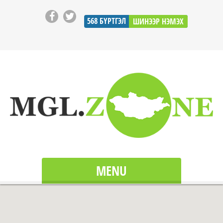
568
БҮРТГЭЛ
ШИНЭЭР НЭМЭХ
MENU