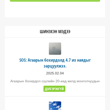
ШИНЭХЭН МЭДЭЭ
SOS: Агаарын бохирдолд 4.7 их наядыг
зарцуулжээ.
2025.02.04
Агаарын бохирдол сүүлийн 20-иад жилд монголчуудын
ДЭЛГЭРЭНГҮЙ