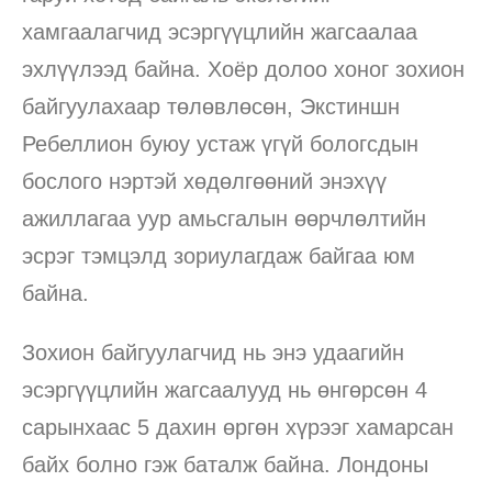
хамгаалагчид эсэргүүцлийн жагсаалаа
эхлүүлээд байна. Хоёр долоо хоног зохион
байгуулахаар төлөвлөсөн, Экстиншн
Ребеллион буюу устаж үгүй бологсдын
бослого нэртэй хөдөлгөөний энэхүү
ажиллагаа уур амьсгалын өөрчлөлтийн
эсрэг тэмцэлд зориулагдаж байгаа юм
байна.
Зохион байгуулагчид нь энэ удаагийн
эсэргүүцлийн жагсаалууд нь өнгөрсөн 4
сарынхаас 5 дахин өргөн хүрээг хамарсан
байх болно гэж баталж байна. Лондоны