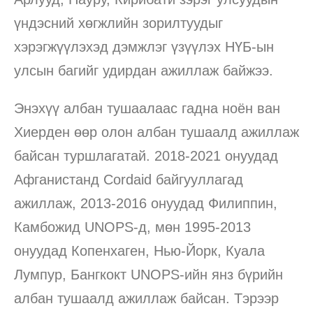
үндэсний хөгжлийн зорилтуудыг
хэрэгжүүлэхэд дэмжлэг үзүүлэх НҮБ-ын
улсын багийг удирдан ажиллаж байжээ.
Энэхүү албан тушаалаас гадна ноён ван
Хиерден өөр олон албан тушаалд ажиллаж
байсан туршлагатай. 2018-2021 онуудад
Афганистанд Cordaid байгууллагад
ажиллаж, 2013-2016 онуудад Филиппин,
Камбожид UNOPS-д, мөн 1995-2013
онуудад Копенхаген, Нью-Йорк, Куала
Лумпур, Бангкокт UNOPS-ийн янз бүрийн
албан тушаалд ажиллаж байсан. Тэрээр