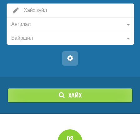
Ангилал
Байршил
ХАЙХ
08