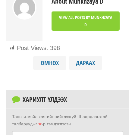
About Munkhzaya D
VIEW ALL POSTS BY MUNKHZAYA
D
Post Views:
398
ӨМНӨХ
ДАРААХ
ХАРИУЛТ ҮЛДЭЭХ
Таны и-мэйл хаягийг нийтлэхгүй.
Шаардлагатай
талбаруудыг
-р тэмдэглэсэн