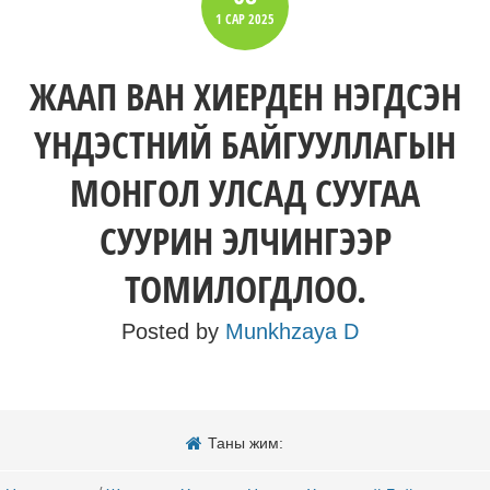
1 САР
2025
ЖААП ВАН ХИЕРДЕН НЭГДСЭН
ҮНДЭСТНИЙ БАЙГУУЛЛАГЫН
МОНГОЛ УЛСАД СУУГАА
СУУРИН ЭЛЧИНГЭЭР
ТОМИЛОГДЛОО.
Posted by
Munkhzaya D
Таны жим: