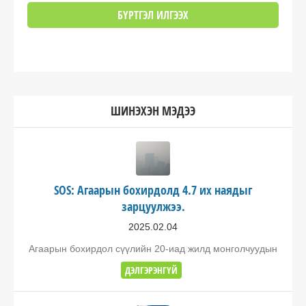
ШИНЭХЭН МЭДЭЭ
SOS: Агаарын бохирдолд 4.7 их наядыг
зарцуулжээ.
2025.02.04
Агаарын бохирдол сүүлийн 20-иад жилд монголчуудын
ДЭЛГЭРЭНГҮЙ