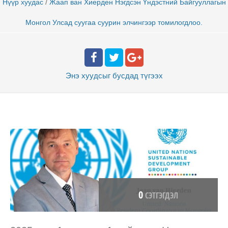
/
Нүүр хуудас
Жаап ван Хиерден Нэгдсэн Үндэстний Байгууллагын
Монгол Улсад суугаа суурин элчингээр томилогдлоо.
Энэ хуудсыг бусдад
түгээх
0
СЭТГЭГДЭЛ