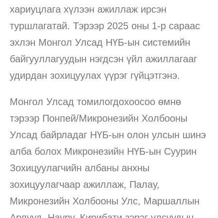
хариуцлага хүлээн ажиллаж ирсэн
туршлагатай. Тэрээр 2025 оны 1-р сараас
эхлэн Монгол Улсад НҮБ-ын системийн
байгууллагуудын нэгдсэн үйл ажиллагааг
удирдан зохицуулах үүрэг гүйцэтгэнэ.
Монгол Улсад томилогдохоосоо өмнө
тэрээр Понпей/Микронезийн Холбооны
Улсад байрладаг НҮБ-ын олон улсын шинэ
алба болох Микронезийн НҮБ-ын Суурин
Зохицуулагчийн албаны анхны
зохицуулагчаар ажиллаж, Палау,
Микронезийн Холбооны Улс, Маршаллын
Арлууд, Науру, Кирибати зэрэг улсуудын