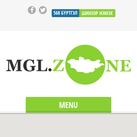
568
БҮРТГЭЛ
ШИНЭЭР НЭМЭХ
MENU