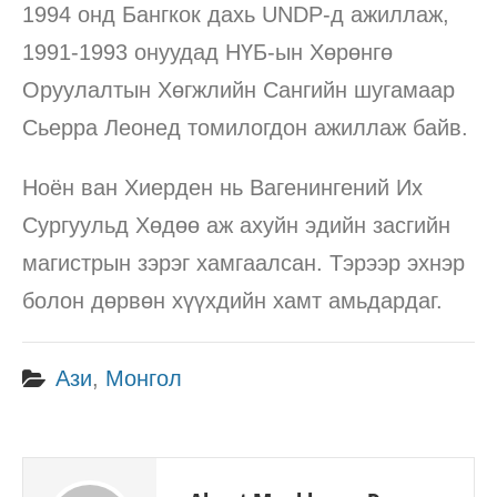
1994 онд Бангкок дахь UNDP-д ажиллаж,
1991-1993 онуудад НҮБ-ын Хөрөнгө
Оруулалтын Хөгжлийн Сангийн шугамаар
Сьерра Леонед томилогдон ажиллаж байв.
Ноён ван Хиерден нь Вагенингений Их
Сургуульд Хөдөө аж ахуйн эдийн засгийн
магистрын зэрэг хамгаалсан. Тэрээр эхнэр
болон дөрвөн хүүхдийн хамт амьдардаг.
Ази
,
Монгол