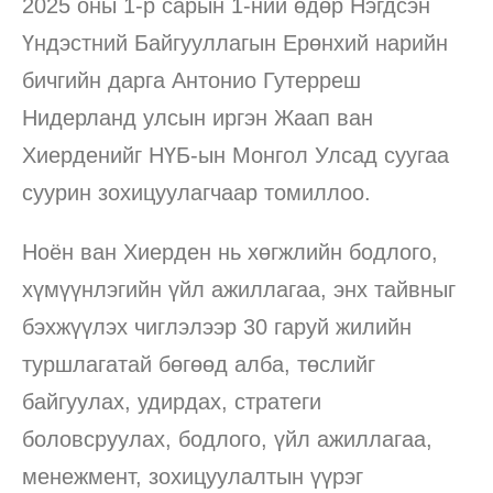
2025 оны 1-р сарын 1-ний өдөр Нэгдсэн
Үндэстний Байгууллагын Ерөнхий нарийн
бичгийн дарга Антонио Гутерреш
Нидерланд улсын иргэн Жаап ван
Хиерденийг НҮБ-ын Монгол Улсад суугаа
суурин зохицуулагчаар томиллоо.
Ноён ван Хиерден нь хөгжлийн бодлого,
хүмүүнлэгийн үйл ажиллагаа, энх тайвныг
бэхжүүлэх чиглэлээр 30 гаруй жилийн
туршлагатай бөгөөд алба, төслийг
байгуулах, удирдах, стратеги
боловсруулах, бодлого, үйл ажиллагаа,
менежмент, зохицуулалтын үүрэг