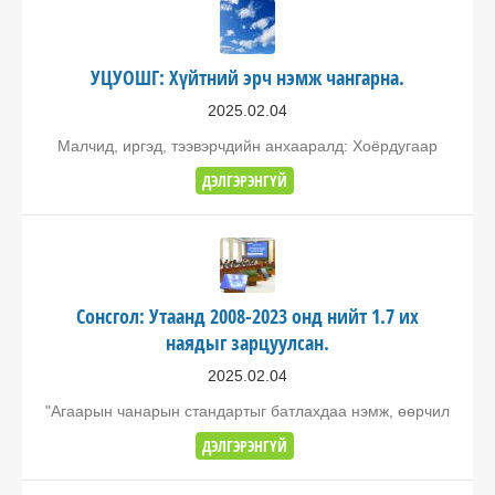
УЦУОШГ: Хүйтний эрч нэмж чангарна.
2025.02.04
Малчид, иргэд, тээвэрчдийн анхааралд: Хоёрдугаар
ДЭЛГЭРЭНГҮЙ
Сонсгол: Утаанд 2008-2023 онд нийт 1.7 их
наядыг зарцуулсан.
2025.02.04
"Агаарын чанарын стандартыг батлахдаа нэмж, өөрчил
ДЭЛГЭРЭНГҮЙ