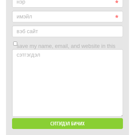
нэр
имэйл
вэб сайт
save my name, email, and website in this
browser for the next time i comment.
сэтгэгдэл