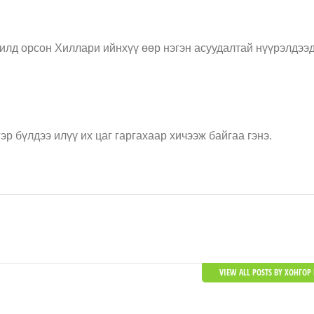
илд орсон Хиллари ийнхүү өөр нэгэн асуудалтай нүүрэлдээ
эр бүлдээ илүү их цаг гаргахаар хичээж байгаа гэнэ.
VIEW ALL POSTS BY ХОНГОР 