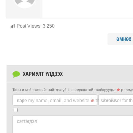
Post Views:
3,250
ӨМНӨХ
ХАРИУЛТ ҮЛДЭЭХ
Таны и-мэйл хаягийг нийтлэхгүй.
Шаардлагатай талбаруудыг
-р тэмд
нэр
save my name, email, and website in this browser for t
имэйл
сэтгэгдэл