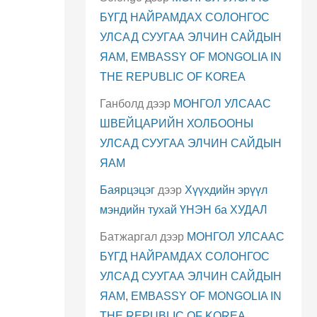
БҮГД НАЙРАМДАХ СОЛОНГОС
УЛСАД СУУГАА ЭЛЧИН САЙДЫН
ЯАМ, EMBASSY OF MONGOLIA IN
THE REPUBLIC OF KOREA
Ганболд
дээр
МОНГОЛ УЛСААС
ШВЕЙЦАРИЙН ХОЛБООНЫ
УЛСАД СУУГАА ЭЛЧИН САЙДЫН
ЯАМ
Баярцэцэг
дээр
Хүүхдийн эрүүл
мэндийн тухай ҮНЭН ба ХУДАЛ
Батжаргал
дээр
МОНГОЛ УЛСААС
БҮГД НАЙРАМДАХ СОЛОНГОС
УЛСАД СУУГАА ЭЛЧИН САЙДЫН
ЯАМ, EMBASSY OF MONGOLIA IN
THE REPUBLIC OF KOREA