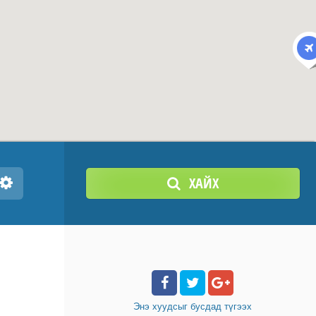
ХАЙХ
Энэ хуудсыг бусдад
түгээх