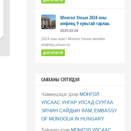
ДЭЛГЭРЭНГҮЙ
Монгол Улсын 2024 оны
инфляц 9 хувьтай гарлаа.
2025.02.04
2024 оны эцэст Монгол Улсын жилийн
инфляц улсын хэ
ДЭЛГЭРЭНГҮЙ
САЯХАНЫ СЭТГЭГДЭЛ
Чаминцэцэг
дээр
МОНГОЛ
УЛСААС УНГАР УЛСАД СУУГАА
ЭЛЧИН САЙДЫН ЯАМ, EMBASSY
OF MONGOLIA IN HUNGARY
Solongo
дээр
МОНГОЛ УЛСААС