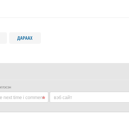
ДАРААХ
эглэсэн
he next time i comment.
вэб сайт