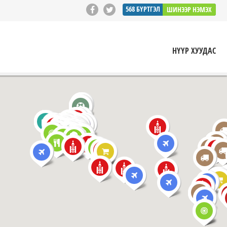
568
БҮРТГЭЛ
ШИНЭЭР НЭМЭХ
НҮҮР ХУУДАС