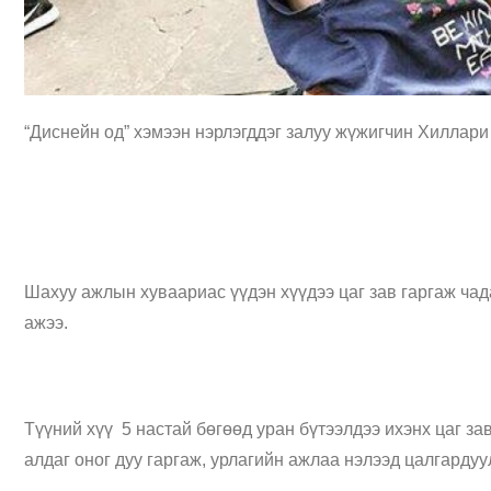
“Диснейн од” хэмээн нэрлэгддэг залуу жүжигчин Хиллар
Шахуу ажлын хуваариас үүдэн хүүдээ цаг зав гаргаж чад
ажээ.
Түүний хүү 5 настай бөгөөд уран бүтээлдээ ихэнх цаг 
алдаг оног дуу гаргаж, урлагийн ажлаа нэлээд цалгардуу