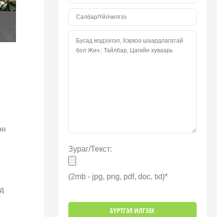
он
Зураг/Текст:
(2mb - jpg, png, pdf, doc, txt)*
д