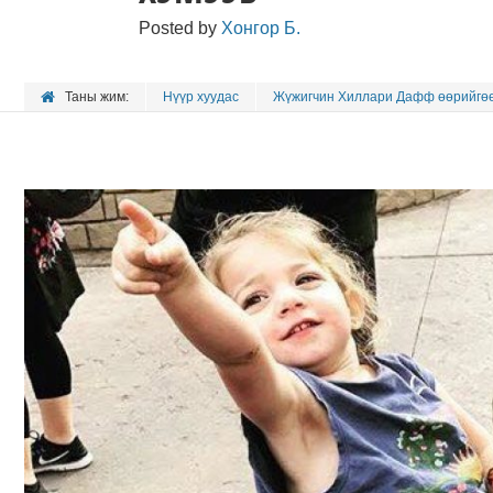
Posted by
Хонгор Б.
Таны жим:
Нүүр хуудас
Жүжигчин Хиллари Дафф өөрийгөө