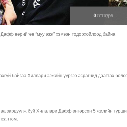
0
СЭТГЭГДЭЛ
и Дафф өөрийгөө “муу ээж” хэмээн тодорхойлоод байна.
ахгүй байгаа Хиллари ээжийн үүргээ асрагчид даатгах болс
заваа зарцуулж буй Хилалари Дафф өнгөрсөн 5 жилийн турши
лсан юм.