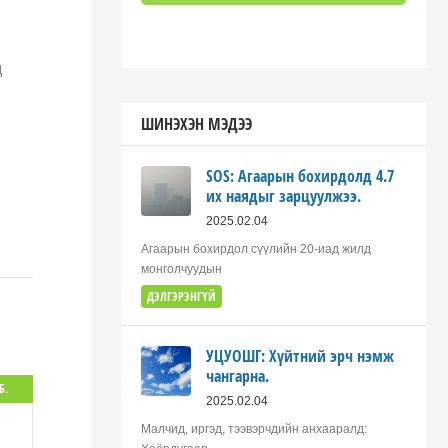
д
ШИНЭХЭН МЭДЭЭ
SOS: Агаарын бохирдолд 4.7
их наядыг зарцуулжээ.
2025.02.04
Агаарын бохирдол сүүлийн 20-иад жилд
монголчуудын
ДЭЛГЭРЭНГҮЙ
УЦУОШГ: Хүйтний эрч нэмж
чангарна.
Б.
2025.02.04
Малчид, иргэд, тээвэрчдийн анхааралд: