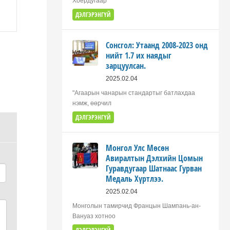
Хоёрдугаар
ДЭЛГЭРЭНГҮЙ
Сонсгол: Утаанд 2008-2023 онд
нийт 1.7 их наядыг
зарцуулсан.
2025.02.04
"Агаарын чанарын стандартыг батлахдаа
нэмж, өөрчил
ДЭЛГЭРЭНГҮЙ
Монгол Улс Мөсөн
Авиралтын Дэлхийн Цомын
Гуравдугаар Шатнаас Гурван
Медаль Хүртлээ.
2025.02.04
Монголын тамирчид Францын Шампань-ан-
Вануаз хотноо