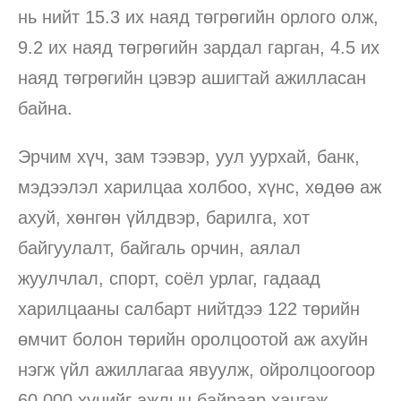
нь нийт 15.3 их наяд төгрөгийн орлого олж,
9.2 их наяд төгрөгийн зардал гарган, 4.5 их
наяд төгрөгийн цэвэр ашигтай ажилласан
байна.
Эрчим хүч, зам тээвэр, уул уурхай, банк,
мэдээлэл харилцаа холбоо, хүнс, хөдөө аж
ахуй, хөнгөн үйлдвэр, барилга, хот
байгуулалт, байгаль орчин, аялал
жуулчлал, спорт, соёл урлаг, гадаад
харилцааны салбарт нийтдээ 122 төрийн
өмчит болон төрийн оролцоотой аж ахуйн
нэгж үйл ажиллагаа явуулж, ойролцоогоор
60,000 хүнийг ажлын байраар хангаж