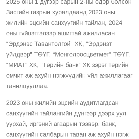
2025 оны 1 дүгээр сарын 2-ны өдөр болсон
Засгийн газрын хуралдаанд 2023 оны
жилийн эцсийн санхүүгийн тайлан, 2024
оны гүйцэтгэлээр ашигтай ажилласан
“Эрдэнэс Тавантолгой” ХК, “Эрдэнэт
үйлдвэр” ТӨҮГ, “Монголросцветмет” ТӨҮГ,
“МИАТ” ХК, “Төрийн банк” ХК зэрэг төрийн
өмчит аж ахуйн нэгжүүдийн үйл ажиллагааг
танилцууллаа.
2023 оны жилийн эцсийн аудитлагдсан
санхүүгийн тайлангийн дүнгээр дээрх уул
уурхай, иргэний агаарын тээвэр, банк,
санхүүгийн салбарын таван аж ахуйн нэгж