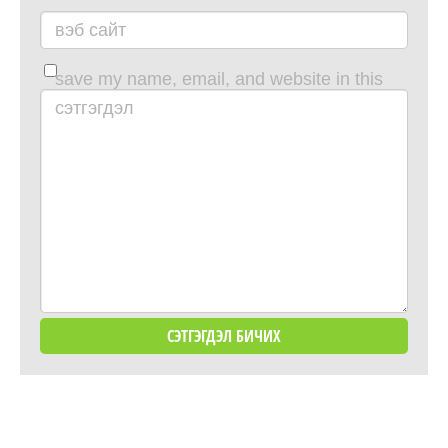
вэб сайт
save my name, email, and website in this
browser for the next time i comment.
сэтгэгдэл