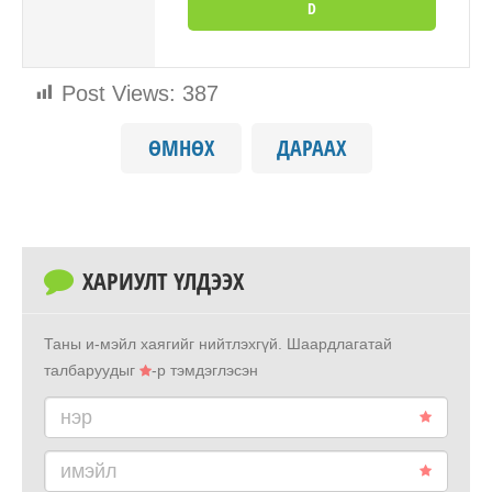
D
Post Views:
387
ӨМНӨХ
ДАРААХ
ХАРИУЛТ ҮЛДЭЭХ
Таны и-мэйл хаягийг нийтлэхгүй.
Шаардлагатай
талбаруудыг
-р тэмдэглэсэн
нэр
имэйл