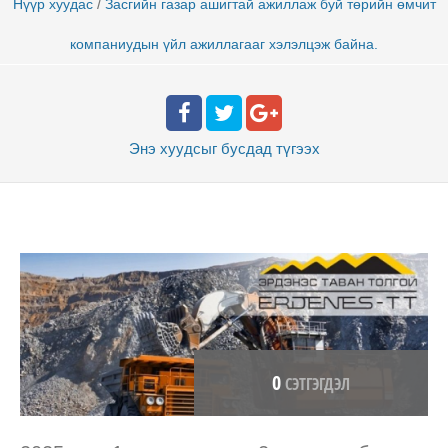
/
Нүүр хуудас
Засгийн газар ашигтай ажиллаж буй төрийн өмчит
компаниудын үйл ажиллагааг хэлэлцэж байна.
Энэ хуудсыг бусдад
түгээх
0
СЭТГЭГДЭЛ