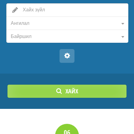
Ангилал
Байршил
ХАЙХ
06