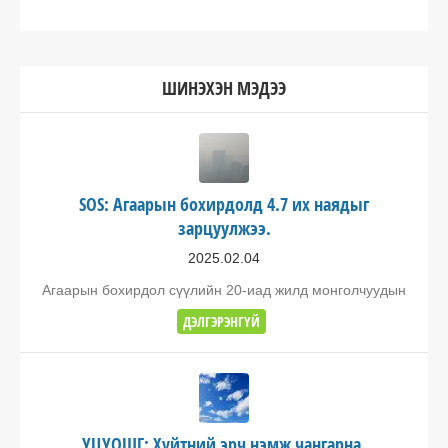
ШИНЭХЭН МЭДЭЭ
SOS: Агаарын бохирдолд 4.7 их наядыг
зарцуулжээ.
2025.02.04
Агаарын бохирдол сүүлийн 20-иад жилд монголчуудын
ДЭЛГЭРЭНГҮЙ
УЦУОШГ: Хүйтний эрч нэмж чангарна.