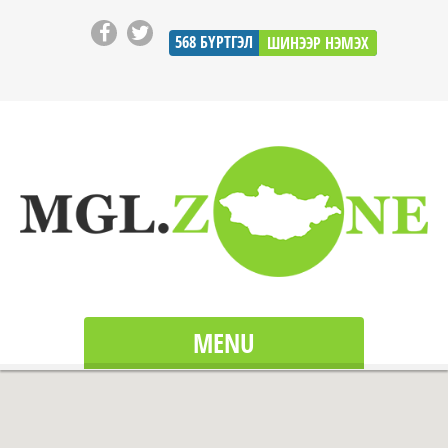
568
БҮРТГЭЛ
ШИНЭЭР НЭМЭХ
MENU