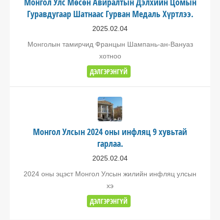
Монгол Улс Мөсөн Авиралтын Дэлхийн Цомын
Гуравдугаар Шатнаас Гурван Медаль Хүртлээ.
2025.02.04
Монголын тамирчид Францын Шампань-ан-Вануаз
хотноо
ДЭЛГЭРЭНГҮЙ
Монгол Улсын 2024 оны инфляц 9 хувьтай
гарлаа.
2025.02.04
2024 оны эцэст Монгол Улсын жилийн инфляц улсын
хэ
ДЭЛГЭРЭНГҮЙ