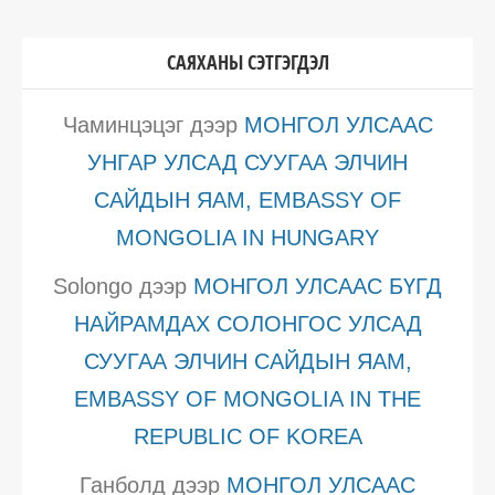
САЯХАНЫ СЭТГЭГДЭЛ
Чаминцэцэг
дээр
МОНГОЛ УЛСААС
УНГАР УЛСАД СУУГАА ЭЛЧИН
САЙДЫН ЯАМ, EMBASSY OF
MONGOLIA IN HUNGARY
Solongo
дээр
МОНГОЛ УЛСААС БҮГД
НАЙРАМДАХ СОЛОНГОС УЛСАД
СУУГАА ЭЛЧИН САЙДЫН ЯАМ,
EMBASSY OF MONGOLIA IN THE
REPUBLIC OF KOREA
Ганболд
дээр
МОНГОЛ УЛСААС