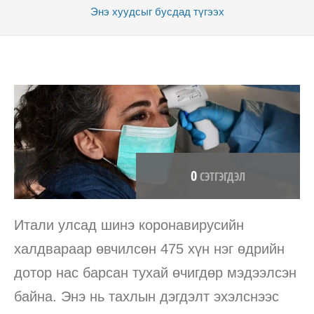
Энэ хуудсыг бусдад
түгээх
0
СЭТГЭГДЭЛ
Итали улсад шинэ коронавирусийн
халдвараар өвчилсөн 475 хүн нэг өдрийн
дотор нас барсан тухай өчигдөр мэдээлсэн
байна. Энэ нь тахлын дэгдэлт эхэлснээс