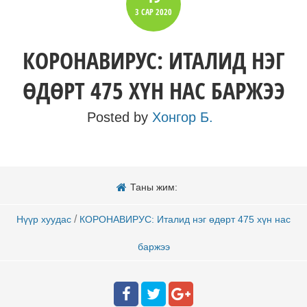
3 САР
2020
КОРОНАВИРУС: ИТАЛИД НЭГ
ӨДӨРТ 475 ХҮН НАС БАРЖЭЭ
Posted by
Хонгор Б.
Таны жим:
/
Нүүр хуудас
КОРОНАВИРУС: Италид нэг өдөрт 475 хүн нас
баржээ