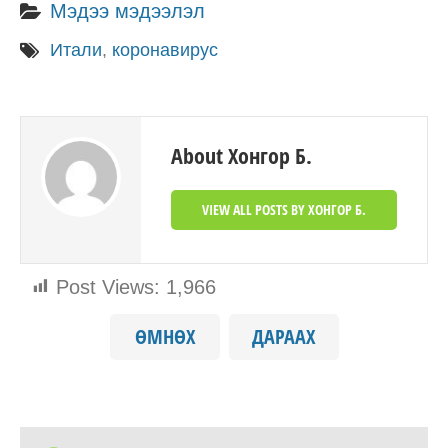
Мэдээ мэдээлэл
Итали
,
коронавирус
About Хонгор Б.
VIEW ALL POSTS BY ХОНГОР Б.
Post Views:
1,966
ӨМНӨХ
ДАРААХ