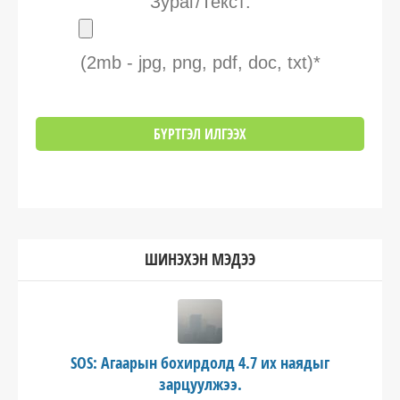
Зураг/Текст:
(2mb - jpg, png, pdf, doc, txt)*
ШИНЭХЭН МЭДЭЭ
SOS: Агаарын бохирдолд 4.7 их наядыг
зарцуулжээ.