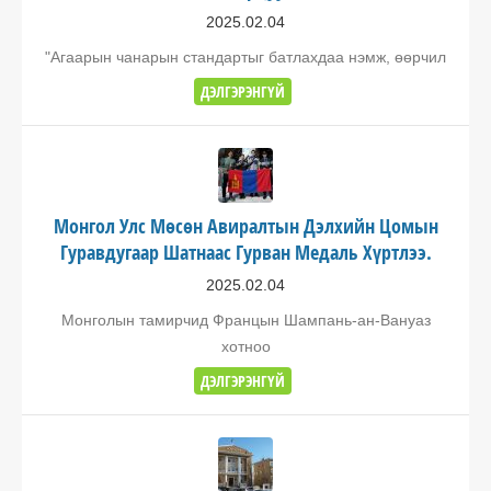
2025.02.04
"Агаарын чанарын стандартыг батлахдаа нэмж, өөрчил
ДЭЛГЭРЭНГҮЙ
Монгол Улс Мөсөн Авиралтын Дэлхийн Цомын
Гуравдугаар Шатнаас Гурван Медаль Хүртлээ.
2025.02.04
Монголын тамирчид Францын Шампань-ан-Вануаз
хотноо
ДЭЛГЭРЭНГҮЙ