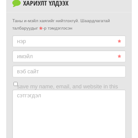
ХАРИУЛТ ҮЛДЭЭХ
Таны и-мэйл хаягийг нийтлэхгүй.
Шаардлагатай
талбаруудыг
-р тэмдэглэсэн
нэр
имэйл
вэб сайт
save my name, email, and website in this
browser for the next time i comment.
сэтгэгдэл