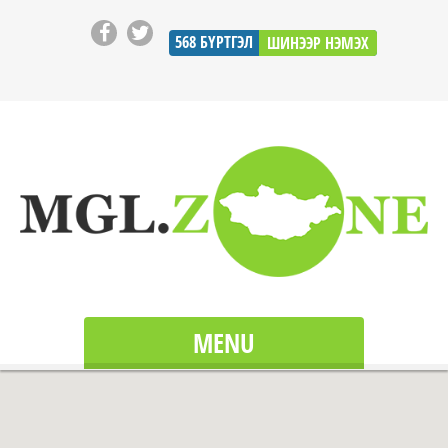
568
БҮРТГЭЛ
ШИНЭЭР НЭМЭХ
MENU