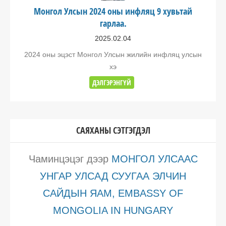
Монгол Улсын 2024 оны инфляц 9 хувьтай
гарлаа.
2025.02.04
2024 оны эцэст Монгол Улсын жилийн инфляц улсын
хэ
ДЭЛГЭРЭНГҮЙ
САЯХАНЫ СЭТГЭГДЭЛ
Чаминцэцэг
дээр
МОНГОЛ УЛСААС
УНГАР УЛСАД СУУГАА ЭЛЧИН
САЙДЫН ЯАМ, EMBASSY OF
MONGOLIA IN HUNGARY