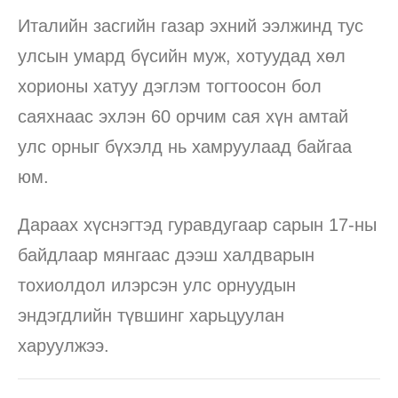
Италийн засгийн газар эхний ээлжинд тус
улсын умард бүсийн муж, хотуудад хөл
хорионы хатуу дэглэм тогтоосон бол
саяхнаас эхлэн 60 орчим сая хүн амтай
улс орныг бүхэлд нь хамруулаад байгаа
юм.
Дараах хүснэгтэд гуравдугаар сарын 17-ны
байдлаар мянгаас дээш халдварын
тохиолдол илэрсэн улс орнуудын
эндэгдлийн түвшинг харьцуулан
харуулжээ.