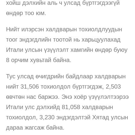
хойш дэлхийн аль ч улсад бүртгэгдээгүй
өндөр тоо юм.
Нийт илэрсэн халдварын тохиолдлуудын
тоог эндэгдлийн тоотой нь харьцуулахад
Итали улсын үзүүлэлт хамгийн өндөр буюу
8 орчим хувьтай байна.
Тус улсад өчигдрийн байдлаар халдварын
нийт 31,506 тохиолдол бүртгэгдэж, 2,503
өвчтөн нас баржээ. Энэ хоёр үзүүлэлтээрээ
Итали улс дэлхийд 81,058 халдварын
тохиолдол, 3,230 эндэгдэлтэй Хятад улсын
дараа жагсаж байна.