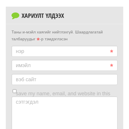
ХАРИУЛТ ҮЛДЭЭХ
Таны и-мэйл хаягийг нийтлэхгүй.
Шаардлагатай
талбаруудыг
-р тэмдэглэсэн
нэр
имэйл
вэб сайт
save my name, email, and website in this
browser for the next time i comment.
сэтгэгдэл