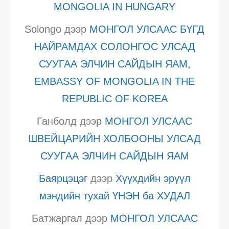
MONGOLIA IN HUNGARY
Solongo
дээр
МОНГОЛ УЛСААС БҮГД
НАЙРАМДАХ СОЛОНГОС УЛСАД
СУУГАА ЭЛЧИН САЙДЫН ЯАМ,
EMBASSY OF MONGOLIA IN THE
REPUBLIC OF KOREA
Ганболд
дээр
МОНГОЛ УЛСААС
ШВЕЙЦАРИЙН ХОЛБООНЫ УЛСАД
СУУГАА ЭЛЧИН САЙДЫН ЯАМ
Баярцэцэг
дээр
Хүүхдийн эрүүл
мэндийн тухай ҮНЭН ба ХУДАЛ
Батжаргал
дээр
МОНГОЛ УЛСААС