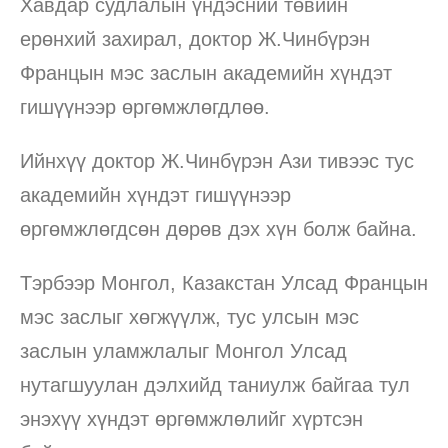
Хавдар судлалын үндэсний төвийн
ерөнхий захирал, доктор Ж.Чинбүрэн
Францын мэс заслын академийн хүндэт
гишүүнээр өргөмжлөгдлөө.
Ийнхүү доктор Ж.Чинбүрэн Ази тивээс тус
академийн хүндэт гишүүнээр
өргөмжлөгдсөн дөрөв дэх хүн болж байна.
Тэрбээр Монгол, Казакстан Улсад Францын
мэс заслыг хөгжүүлж, тус улсын мэс
заслын уламжлалыг Монгол Улсад
нутагшуулан дэлхийд таниулж байгаа тул
энэхүү хүндэт өргөмжлөлийг хүртсэн