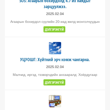
SOS: Агаарын бохирдолд 4.7 их наядыг
зарцуулжээ.
2025.02.04
Агаарын бохирдол сүүлийн 20-иад жилд монголчуудын
ДЭЛГЭРЭНГҮЙ
УЦУОШГ: Хүйтний эрч нэмж чангарна.
2025.02.04
Малчид, иргэд, тээвэрчдийн анхааралд: Хоёрдугаар
ДЭЛГЭРЭНГҮЙ