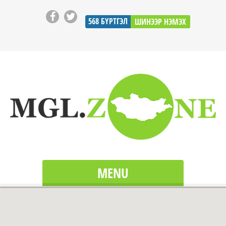
568
БҮРТГЭЛ
ШИНЭЭР НЭМЭХ
MENU