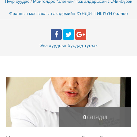
/
Нүүр хуудас
Монголдоо “элэгний” гэж алдаршсан Ж.Чинбүрэн
Францын мэс заслын академийн ХҮНДЭТ ГИШҮҮН боллоо
Энэ хуудсыг бусдад
түгээх
0
СЭТГЭГДЭЛ