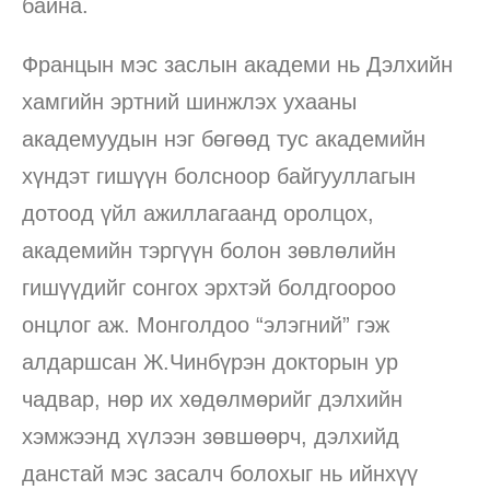
байна.
Францын мэс заслын академи нь Дэлхийн
хамгийн эртний шинжлэх ухааны
академуудын нэг бөгөөд тус академийн
хүндэт гишүүн болсноор байгууллагын
дотоод үйл ажиллагаанд оролцох,
академийн тэргүүн болон зөвлөлийн
гишүүдийг сонгох эрхтэй болдгоороо
онцлог аж. Монголдоо “элэгний” гэж
алдаршсан Ж.Чинбүрэн докторын ур
чадвар, нөр их хөдөлмөрийг дэлхийн
хэмжээнд хүлээн зөвшөөрч, дэлхийд
данстай мэс засалч болохыг нь ийнхүү