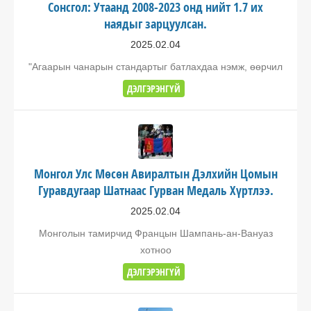
Сонсгол: Утаанд 2008-2023 онд нийт 1.7 их
наядыг зарцуулсан.
2025.02.04
"Агаарын чанарын стандартыг батлахдаа нэмж, өөрчил
ДЭЛГЭРЭНГҮЙ
Монгол Улс Мөсөн Авиралтын Дэлхийн Цомын
Гуравдугаар Шатнаас Гурван Медаль Хүртлээ.
2025.02.04
Монголын тамирчид Францын Шампань-ан-Вануаз
хотноо
ДЭЛГЭРЭНГҮЙ