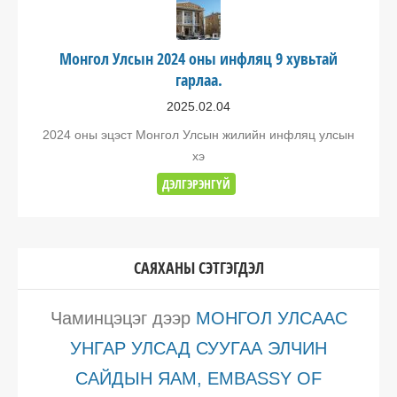
Монгол Улсын 2024 оны инфляц 9 хувьтай
гарлаа.
2025.02.04
2024 оны эцэст Монгол Улсын жилийн инфляц улсын
хэ
ДЭЛГЭРЭНГҮЙ
САЯХАНЫ СЭТГЭГДЭЛ
Чаминцэцэг
дээр
МОНГОЛ УЛСААС
УНГАР УЛСАД СУУГАА ЭЛЧИН
САЙДЫН ЯАМ, EMBASSY OF