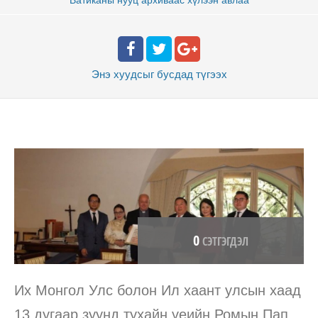
Энэ хуудсыг бусдад
түгээх
0
СЭТГЭГДЭЛ
Их Монгол Улс болон Ил хаант улсын хаад
13 дугаар зуунд тухайн үеийн Ромын Пап