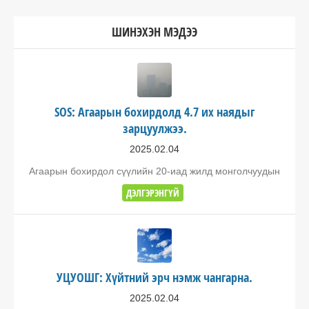
ШИНЭХЭН МЭДЭЭ
SOS: Агаарын бохирдолд 4.7 их наядыг
зарцуулжээ.
2025.02.04
Агаарын бохирдол сүүлийн 20-иад жилд монголчуудын
ДЭЛГЭРЭНГҮЙ
УЦУОШГ: Хүйтний эрч нэмж чангарна.
2025.02.04