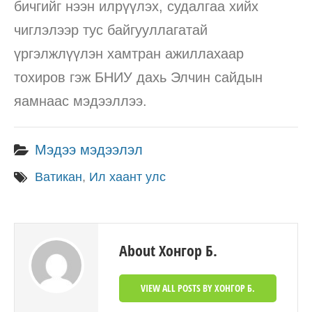
бичгийг нээн илрүүлэх, судалгаа хийх
чиглэлээр тус байгууллагатай
үргэлжлүүлэн хамтран ажиллахаар
тохиров гэж БНИУ дахь Элчин сайдын
яамнаас мэдээллээ.
Мэдээ мэдээлэл
Ватикан
,
Ил хаант улс
About Хонгор Б.
VIEW ALL POSTS BY ХОНГОР Б.