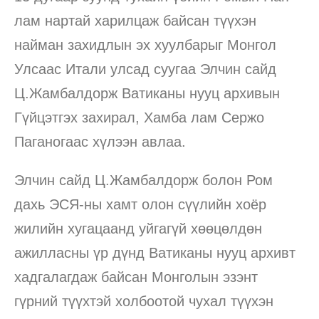
лам нартай харилцаж байсан түүхэн
найман захидлын эх хуулбарыг Монгол
Улсаас Итали улсад суугаа Элчин сайд
Ц.Жамбалдорж Ватиканы нууц архивын
Гүйцэтгэх захирал, Хамба лам Сержо
Паганогаас хүлээн авлаа.
Элчин сайд Ц.Жамбалдорж болон Ром
дахь ЭСЯ-ны хамт олон сүүлийн хоёр
жилийн хугацаанд уйгагүй хөөцөлдөн
ажилласны үр дүнд Ватиканы нууц архивт
хадгалагдаж байсан Монголын эзэнт
гүрний түүхтэй холбоотой чухал түүхэн