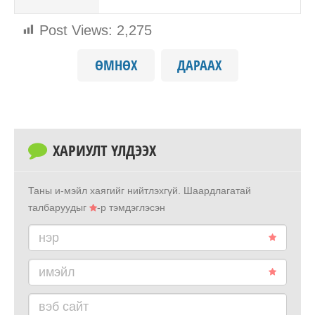
Post Views:
2,275
ӨМНӨХ
ДАРААХ
ХАРИУЛТ ҮЛДЭЭХ
Таны и-мэйл хаягийг нийтлэхгүй.
Шаардлагатай
талбаруудыг
-р тэмдэглэсэн
нэр
имэйл
вэб сайт