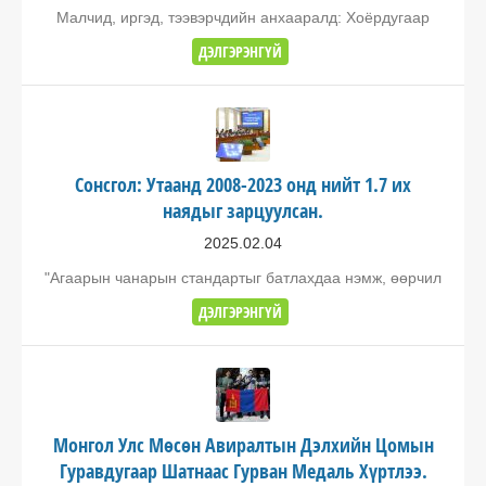
Малчид, иргэд, тээвэрчдийн анхааралд: Хоёрдугаар
ДЭЛГЭРЭНГҮЙ
Сонсгол: Утаанд 2008-2023 онд нийт 1.7 их
наядыг зарцуулсан.
2025.02.04
"Агаарын чанарын стандартыг батлахдаа нэмж, өөрчил
ДЭЛГЭРЭНГҮЙ
Монгол Улс Мөсөн Авиралтын Дэлхийн Цомын
Гуравдугаар Шатнаас Гурван Медаль Хүртлээ.