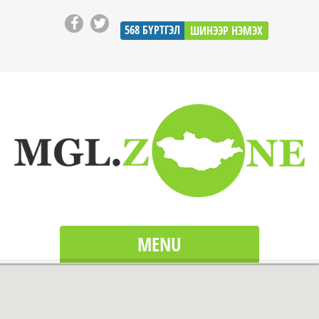
568
БҮРТГЭЛ
ШИНЭЭР НЭМЭХ
MENU