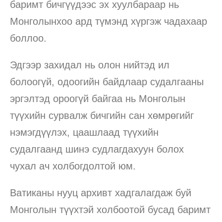
баримт бичгүүдээс эх хуулбараар нь
Монголынхоо ард түмэнд хүргэж чадахаар
боллоо.
Эдгээр захидал нь олон нийтэд ил
болоогүй, одоогийн байдлаар судалгааны
эргэлтэд ороогүй байгаа нь Монголын
түүхийн сурвалж бичгийн сан хөмрөгийг
нэмэгдүүлэх, цаашлаад түүхийн
судалгаанд шинэ судлагдахуун болох
чухал ач холбогдолтой юм.
Ватиканы нууц архивт хадгалагдаж буй
Монголын түүхтэй холбоотой бусад баримт