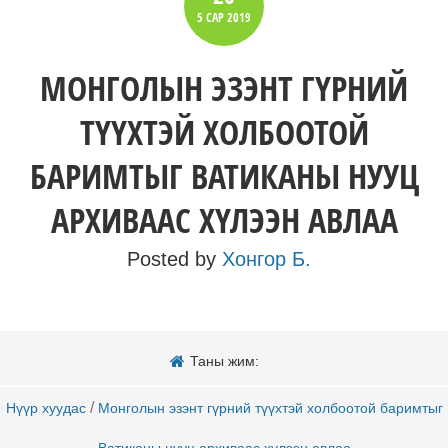
5 САР
2019
МОНГОЛЫН ЭЗЭНТ ГҮРНИЙ
ТҮҮХТЭЙ ХОЛБООТОЙ
БАРИМТЫГ ВАТИКАНЫ НУУЦ
АРХИВААС ХҮЛЭЭН АВЛАА
Posted by
Хонгор Б.
Таны жим:
/
Нүүр хуудас
Монголын эзэнт гүрний түүхтэй холбоотой баримтыг
Ватиканы нууц архиваас хүлээн авлаа