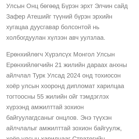
Улсын Онц бөгөөд Бүрэн эрхт Элчин сайд
Зафер Атешийг түүний бүрэн эрхийн
хугацаа дуусгавар болсонтой нь
холбогдуулан хүлээн авч уулзлаа.
Ерөнхийлөгч Хүрэлсүх Монгол Улсын
Ерөнхийлөгчийн 21 жилийн дараах анхны
айлчлал Турк Улсад 2024 онд тохиосон
хоёр улсын хооронд дипломат харилцаа
тогтоосны 55 жилийн ойг тэмдэглэх
хүрээнд амжилттай зохион
байгуулагдсаныг онцлов. Энэ түүхэн
айлчлалыг амжилттай зохион байгуулж,
хоёр улсын харилцааг Стратегийн