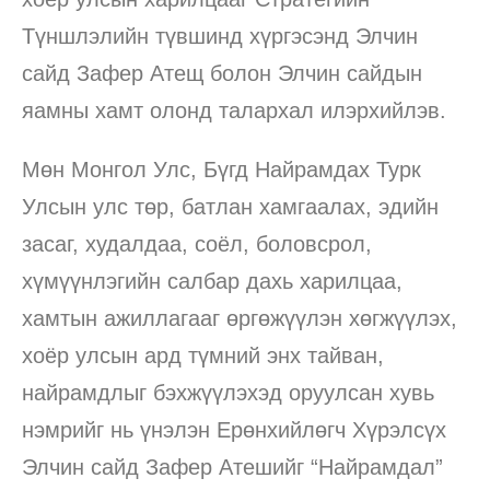
Түншлэлийн түвшинд хүргэсэнд Элчин
сайд Зафер Атещ болон Элчин сайдын
яамны хамт олонд талархал илэрхийлэв.
Мөн Монгол Улс, Бүгд Найрамдах Турк
Улсын улс төр, батлан хамгаалах, эдийн
засаг, худалдаа, соёл, боловсрол,
хүмүүнлэгийн салбар дахь харилцаа,
хамтын ажиллагааг өргөжүүлэн хөгжүүлэх,
хоёр улсын ард түмний энх тайван,
найрамдлыг бэхжүүлэхэд оруулсан хувь
нэмрийг нь үнэлэн Ерөнхийлөгч Хүрэлсүх
Элчин сайд Зафер Атешийг “Найрамдал”