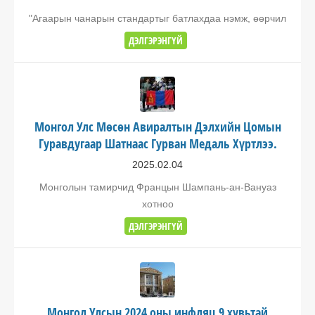
"Агаарын чанарын стандартыг батлахдаа нэмж, өөрчил
ДЭЛГЭРЭНГҮЙ
Монгол Улс Мөсөн Авиралтын Дэлхийн Цомын
Гуравдугаар Шатнаас Гурван Медаль Хүртлээ.
2025.02.04
Монголын тамирчид Францын Шампань-ан-Вануаз
хотноо
ДЭЛГЭРЭНГҮЙ
Монгол Улсын 2024 оны инфляц 9 хувьтай