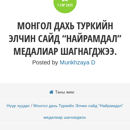
1 САР
2025
МОНГОЛ ДАХЬ ТУРКИЙН
ЭЛЧИН САЙД “НАЙРАМДАЛ”
МЕДАЛИАР ШАГНАГДЖЭЭ.
Posted by
Munkhzaya D
Таны жим:
/
Нүүр хуудас
Монгол дахь Туркийн Элчин сайд “Найрамдал”
медалиар шагнагджээ.