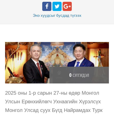
Энэ хуудсыг бусдад
түгээх
0
СЭТГЭГДЭЛ
2025 оны 1-р сарын 27-ны өдөр Монгол
Улсын Ерөнхийлөгч Ухнаагийн Хүрэлсүх
Монгол Улсад суух Бүгд Найрамдах Турк