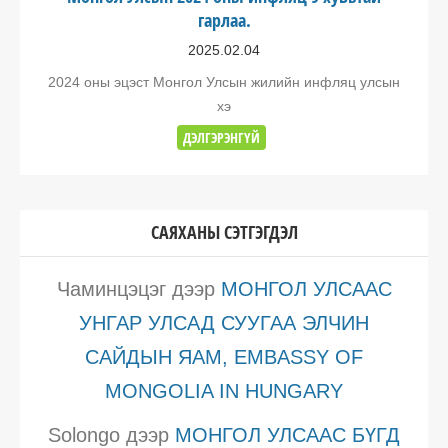
гарлаа.
2025.02.04
2024 оны эцэст Монгол Улсын жилийн инфляц улсын
хэ
ДЭЛГЭРЭНГҮЙ
САЯХАНЫ СЭТГЭГДЭЛ
Чаминцэцэг
дээр
МОНГОЛ УЛСААС
УНГАР УЛСАД СУУГАА ЭЛЧИН
САЙДЫН ЯАМ, EMBASSY OF
MONGOLIA IN HUNGARY
Solongo
дээр
МОНГОЛ УЛСААС БҮГД