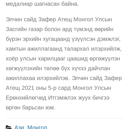
медалиар шагнасан байна.
Элчин сайд Зафер Атещ Монгол Улсын
Засгийн газар болон ард түмэнд өөрийн
бүрэн эрхийн хугацаанд үзүүлсэн дэмжлэг,
хамтын ажиллагаанд талархал илэрхийлж,
хоёр улсын харилцааг цаашид өргөжүүлэн
хөгжүүлэхийн төлөө бүх хүчээ дайчлан
ажиллахаа илэрхийлэв. Элчин сайд Зафер
Атещ 2021 оны 5-р сард Монгол Улсын
Ерөнхийлөгчид Итгэмжлэх жуух бичгээ
өргөн барьсан юм.
Ази
,
Монгол