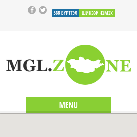
568
БҮРТГЭЛ
ШИНЭЭР НЭМЭХ
MENU