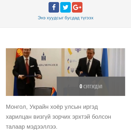
Энэ хуудсыг бусдад
түгээх
0
СЭТГЭГДЭЛ
Монгол, Украйн хоёр улсын иргэд
харилцан визгүй зорчих эрхтэй болсон
талаар мэдээллээ.