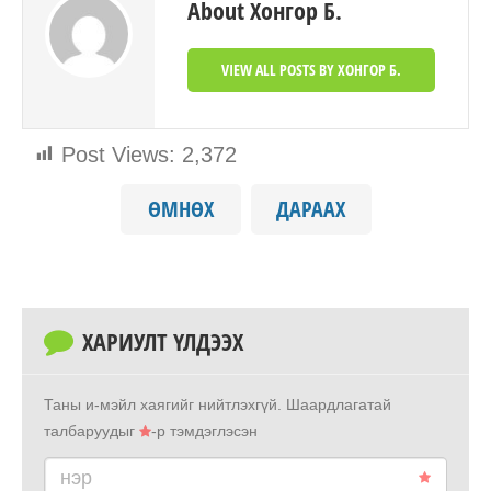
About Хонгор Б.
VIEW ALL POSTS BY ХОНГОР Б.
Post Views:
2,372
ӨМНӨХ
ДАРААХ
ХАРИУЛТ ҮЛДЭЭХ
Таны и-мэйл хаягийг нийтлэхгүй.
Шаардлагатай
талбаруудыг
-р тэмдэглэсэн
нэр