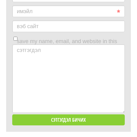
имэйл
вэб сайт
save my name, email, and website in this
browser for the next time i comment.
сэтгэгдэл