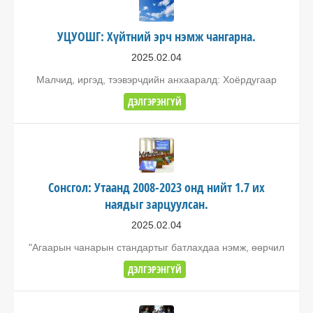
УЦУОШГ: Хүйтний эрч нэмж чангарна.
2025.02.04
Малчид, иргэд, тээвэрчдийн анхааралд: Хоёрдугаар
ДЭЛГЭРЭНГҮЙ
Сонсгол: Утаанд 2008-2023 онд нийт 1.7 их
наядыг зарцуулсан.
2025.02.04
"Агаарын чанарын стандартыг батлахдаа нэмж, өөрчил
ДЭЛГЭРЭНГҮЙ