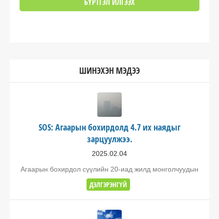
ШИНЭХЭН МЭДЭЭ
SOS: Агаарын бохирдолд 4.7 их наядыг
зарцуулжээ.
2025.02.04
Агаарын бохирдол сүүлийн 20-иад жилд монголчуудын
ДЭЛГЭРЭНГҮЙ