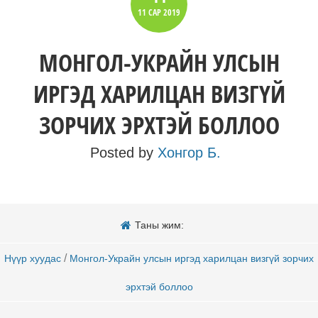
11 САР
2019
МОНГОЛ-УКРАЙН УЛСЫН
ИРГЭД ХАРИЛЦАН ВИЗГҮЙ
ЗОРЧИХ ЭРХТЭЙ БОЛЛОО
Posted by
Хонгор Б.
Таны жим:
/
Нүүр хуудас
Монгол-Украйн улсын иргэд харилцан визгүй зорчих
эрхтэй боллоо