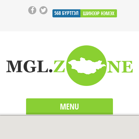
568
БҮРТГЭЛ
ШИНЭЭР НЭМЭХ
MENU