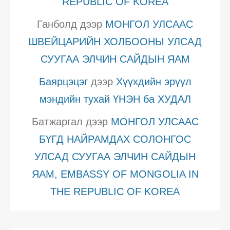
REPUBLIC OF KOREA
Ганболд
дээр
МОНГОЛ УЛСААС
ШВЕЙЦАРИЙН ХОЛБООНЫ УЛСАД
СУУГАА ЭЛЧИН САЙДЫН ЯАМ
Баярцэцэг
дээр
Хүүхдийн эрүүл
мэндийн тухай ҮНЭН ба ХУДАЛ
Батжаргал
дээр
МОНГОЛ УЛСААС
БҮГД НАЙРАМДАХ СОЛОНГОС
УЛСАД СУУГАА ЭЛЧИН САЙДЫН
ЯАМ, EMBASSY OF MONGOLIA IN
THE REPUBLIC OF KOREA