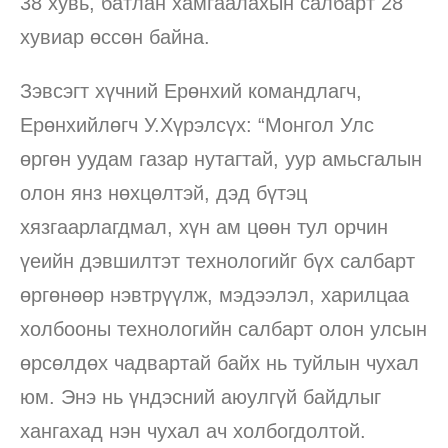
38 хувь, батлан хамгаалахын салбарт 28
хувиар өссөн байна.
Зэвсэгт хүчний Ерөнхий командлагч,
Ерөнхийлөгч У.Хүрэлсүх: “Монгол Улс
өргөн уудам газар нутагтай, уур амьсгалын
олон янз нөхцөлтэй, дэд бүтэц
хязгаарлагдмал, хүн ам цөөн тул орчин
үеийн дэвшилтэт технологийг бүх салбарт
өргөнөөр нэвтрүүлж, мэдээлэл, харилцаа
холбооны технологийн салбарт олон улсын
өрсөлдөх чадвартай байх нь туйлын чухал
юм. Энэ нь үндэсний аюулгүй байдлыг
хангахад нэн чухал ач холбогдолтой.