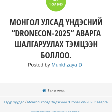
1 САР
2025
МОНГОЛ УЛСАД ҮНДЭСНИЙ
“DRONECON-2025” АВАРГА
ШАЛГАРУУЛАХ ТЭМЦЭЭН
БОЛЛОО.
Posted by
Munkhzaya D
Таны жим:
/
Нүүр хуудас
Монгол Улсад Үндэсний “DroneCon-2025” аварга
шалгаруулах тэмцээн боллоо.