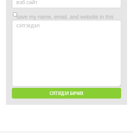
вэб сайт
save my name, email, and website in this
browser for the next time i comment.
сэтгэгдэл