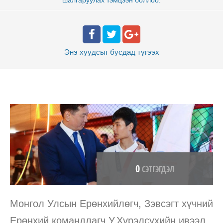
Энэ хуудсыг бусдад
түгээх
0
СЭТГЭГДЭЛ
Монгол Улсын Ерөнхийлөгч, Зэвсэгт хүчний
Ерөнхий командлагч У.Хүрэлсүхийн ивээл