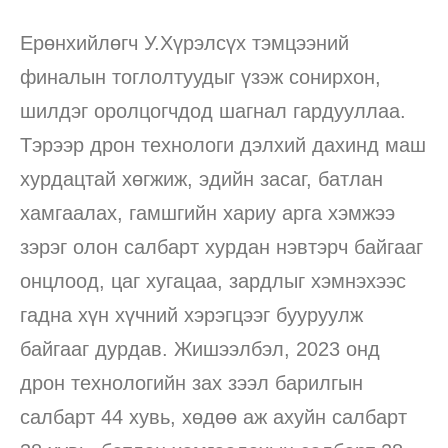
Ерөнхийлөгч У.Хүрэлсүх тэмцээний
финалын тоглолтуудыг үзэж сонирхон,
шилдэг оролцогчдод шагнал гардууллаа.
Тэрээр дрон технологи дэлхий дахинд маш
хурдацтай хөгжиж, эдийн засаг, батлан
хамгаалах, гамшгийн хариу арга хэмжээ
зэрэг олон салбарт хурдан нэвтэрч байгааг
онцлоод, цаг хугацаа, зардлыг хэмнэхээс
гадна хүн хүчний хэрэгцээг бууруулж
байгааг дурдав. Жишээлбэл, 2023 онд
дрон технологийн зах зээл барилгын
салбарт 44 хувь, хөдөө аж ахуйн салбарт