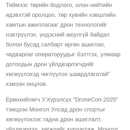
Тиймээс төрийн бодлого, олон нийтийн
идэвхтэй оролцоо, төр хувийн хэвшлийн
хамтын ажиллагааг дрон технологийг
нэвтрүүлэх, үндэсний аюулгүй байдал
болон бусад салбарт өргөн ашиглах,
чадварлаг операторуудыг бэлтгэх, улмаар
дотоодын дрон үйлдвэрлэгчдийг
хөгжүүлэхэд чиглүүлэх шаардлагатай”
хэмээн онцлов.
Ерөнхийлөгч У.Хүрэлсүх “DroneCon-2025”
тэмцээн Монгол Улсад дрон спортыг
хөгжүүлэхээс гадна дрон ашиглалт,
үйлдвэрлэл, хөгжлийг хурдасгаж, Монгол