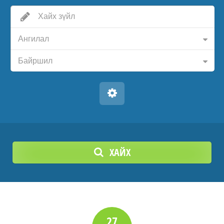
Ангилал
Байршил
ХАЙХ
27