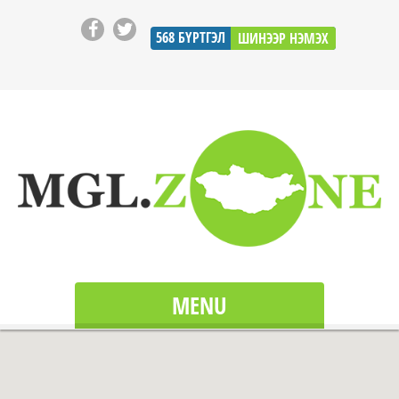
568
БҮРТГЭЛ
ШИНЭЭР НЭМЭХ
MENU