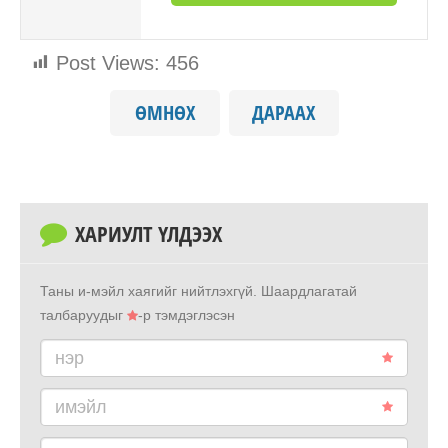
Post Views:
456
ӨМНӨХ
ДАРААХ
ХАРИУЛТ ҮЛДЭЭХ
Таны и-мэйл хаягийг нийтлэхгүй.
Шаардлагатай
талбаруудыг
-р тэмдэглэсэн
нэр
имэйл