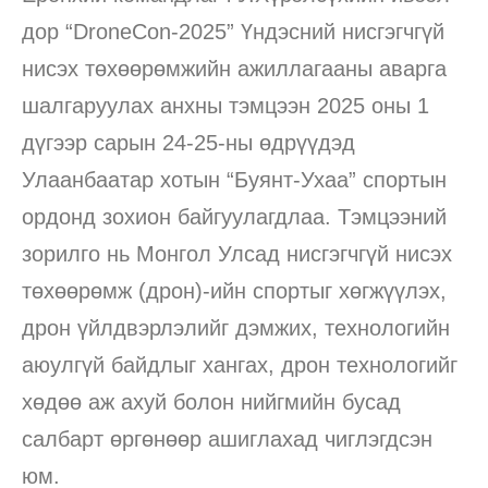
дор “DroneCon-2025” Үндэсний нисгэгчгүй
нисэх төхөөрөмжийн ажиллагааны аварга
шалгаруулах анхны тэмцээн 2025 оны 1
дүгээр сарын 24-25-ны өдрүүдэд
Улаанбаатар хотын “Буянт-Ухаа” спортын
ордонд зохион байгуулагдлаа. Тэмцээний
зорилго нь Монгол Улсад нисгэгчгүй нисэх
төхөөрөмж (дрон)-ийн спортыг хөгжүүлэх,
дрон үйлдвэрлэлийг дэмжих, технологийн
аюулгүй байдлыг хангах, дрон технологийг
хөдөө аж ахуй болон нийгмийн бусад
салбарт өргөнөөр ашиглахад чиглэгдсэн
юм.