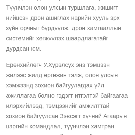
Түүнчлэн олон улсын туршлага, жишигт
нийцсэн дрон ашиглах нарийн хууль эрх
зүйн орчныг бүрдүүлж, дрон хамгааллын
системийг хөгжүүлэх шаардлагатайг
дурдсан юм.
Ерөнхийлөгч У.Хүрэлсүх энэ тэмцээн
жилээс жилд өргөжин тэлж, олон улсын
хэмжээнд зохион байгуулагдах үйл
ажиллагаа болно гэдэгт итгэлтэй байгаагаа
илэрхийлээд, тэмцээнийг амжилттай
зохион байгуулсан Зэвсэгт хүчний Агаарын
цэргийн командлал, түүнчлэн хамтран