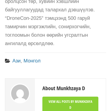
оролцсон төр, хувийн хэвшлийн
байгууллагуудад талархал дэвшүүлэв.
“DroneCon-2025” тэмцээнд 500 гаруй
тамирчин мэргэжлийн, сонирхогчийн,
тоглоомын болон өөрийн угсралтын
ангилалд өрсөлдлөө.
Ази
,
Монгол
About Munkhzaya D
VIEW ALL POSTS BY MUNKHZAYA
D