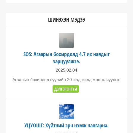
ШИНЭХЭН МЭДЭЭ
SOS: Агаарын бохирдолд 4.7 их наядыг
зарцуулжээ.
2025.02.04
Агаарын бохирдол сүүлийн 20-иад жилд монголчуудын
ДЭЛГЭРЭНГҮЙ
УЦУОШГ: Хүйтний эрч нэмж чангарна.