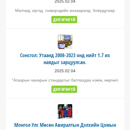
2025.02.04
Малчид, иргэд, тээвэрчдийн анхааралд: Хоёрдугаар
ДЭЛГЭРЭНГҮЙ
Сонсгол: Утаанд 2008-2023 онд нийт 1.7 их
наядыг зарцуулсан.
2025.02.04
"Агаарын чанарын стандартыг батлахдаа нэмж, өөрчил
ДЭЛГЭРЭНГҮЙ
Монгол Улс Мөсөн Авиралтын Дэлхийн Цомын