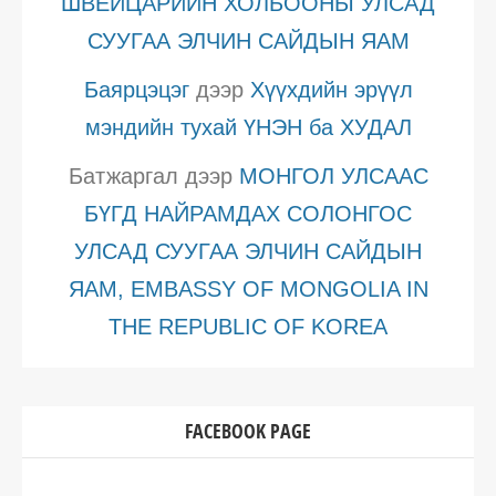
ШВЕЙЦАРИЙН ХОЛБООНЫ УЛСАД
СУУГАА ЭЛЧИН САЙДЫН ЯАМ
Баярцэцэг
дээр
Хүүхдийн эрүүл
мэндийн тухай ҮНЭН ба ХУДАЛ
Батжаргал
дээр
МОНГОЛ УЛСААС
БҮГД НАЙРАМДАХ СОЛОНГОС
УЛСАД СУУГАА ЭЛЧИН САЙДЫН
ЯАМ, EMBASSY OF MONGOLIA IN
THE REPUBLIC OF KOREA
FACEBOOK PAGE