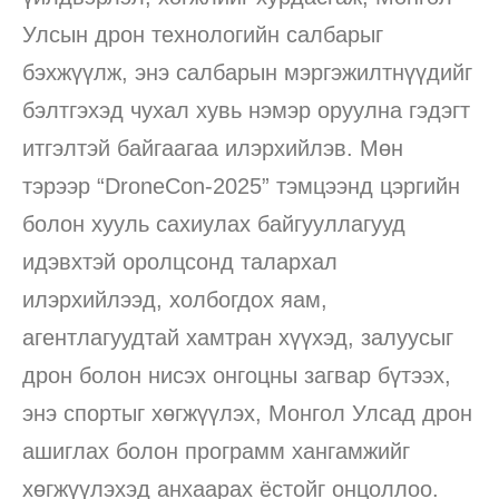
Улсын дрон технологийн салбарыг
бэхжүүлж, энэ салбарын мэргэжилтнүүдийг
бэлтгэхэд чухал хувь нэмэр оруулна гэдэгт
итгэлтэй байгаагаа илэрхийлэв. Мөн
тэрээр “DroneCon-2025” тэмцээнд цэргийн
болон хууль сахиулах байгууллагууд
идэвхтэй оролцсонд талархал
илэрхийлээд, холбогдох яам,
агентлагуудтай хамтран хүүхэд, залуусыг
дрон болон нисэх онгоцны загвар бүтээх,
энэ спортыг хөгжүүлэх, Монгол Улсад дрон
ашиглах болон программ хангамжийг
хөгжүүлэхэд анхаарах ёстойг онцоллоо.