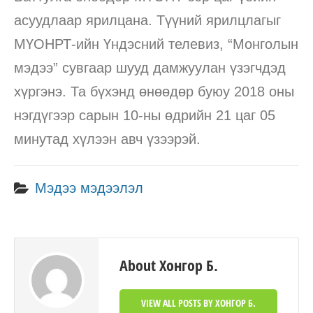
асуудлаар ярилцана. Түүний ярилцлагыг
МҮОНРТ
-ийн Үндэсний телевиз, “Монголын
мэдээ” сувгаар шууд дамжуулан үзэгчдэд
хүргэнэ.
Та бүхэнд өнөөдөр буюу 2018 оны
нэгдүгээр сарын 10-
ны
өдрийн 21 цаг 05
минутад хүлээн авч үзээрэй.
Мэдээ мэдээлэл
About Хонгор Б.
VIEW ALL POSTS BY ХОНГОР Б.