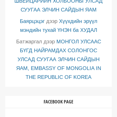
ШВЕЙЦАРИЙН ХОЛБООНЫ УЛСАД
СУУГАА ЭЛЧИН САЙДЫН ЯАМ
Баярцэцэг
дээр
Хүүхдийн эрүүл
мэндийн тухай ҮНЭН ба ХУДАЛ
Батжаргал
дээр
МОНГОЛ УЛСААС
БҮГД НАЙРАМДАХ СОЛОНГОС
УЛСАД СУУГАА ЭЛЧИН САЙДЫН
ЯАМ, EMBASSY OF MONGOLIA IN
THE REPUBLIC OF KOREA
FACEBOOK PAGE