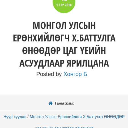
1 САР
2018
МОНГОЛ УЛСЫН
ЕРӨНХИЙЛӨГЧ Х.БАТТУЛГА
ӨНӨӨДӨР ЦАГ ҮЕИЙН
АСУУДЛААР ЯРИЛЦАНА
Posted by
Хонгор Б.
Таны жим:
/
Нүүр хуудас
Монгол Улсын Ерөнхийлөгч Х.Баттулга ӨНӨӨДӨР
цаг үеийн асуудлаар ярилцана