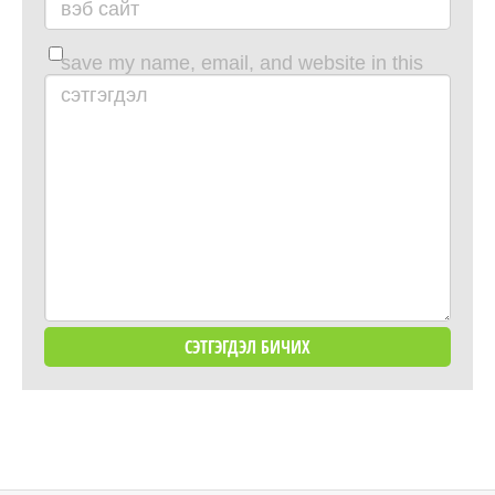
вэб сайт
save my name, email, and website in this
browser for the next time i comment.
сэтгэгдэл