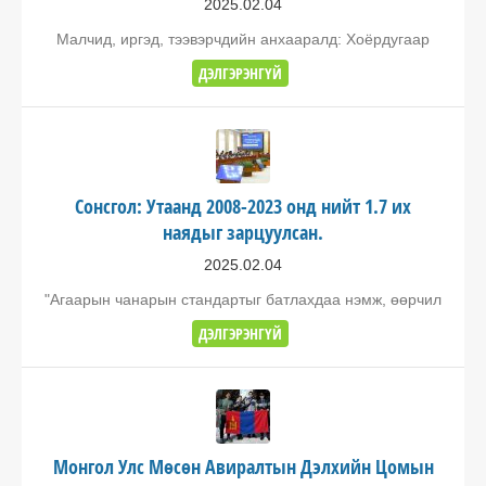
2025.02.04
Малчид, иргэд, тээвэрчдийн анхааралд: Хоёрдугаар
ДЭЛГЭРЭНГҮЙ
Сонсгол: Утаанд 2008-2023 онд нийт 1.7 их
наядыг зарцуулсан.
2025.02.04
"Агаарын чанарын стандартыг батлахдаа нэмж, өөрчил
ДЭЛГЭРЭНГҮЙ
Монгол Улс Мөсөн Авиралтын Дэлхийн Цомын