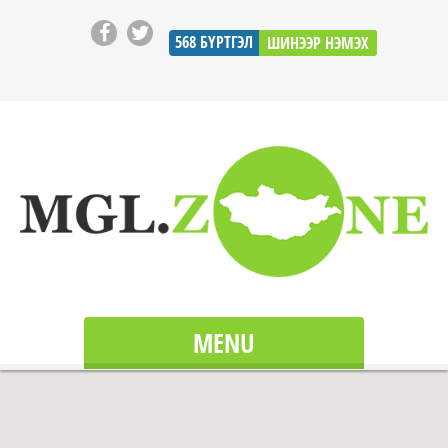
568
БҮРТГЭЛ
ШИНЭЭР НЭМЭХ
MENU