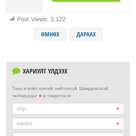
Post Views:
3,122
ӨМНӨХ
ДАРААХ
ХАРИУЛТ ҮЛДЭЭХ
Таны и-мэйл хаягийг нийтлэхгүй.
Шаардлагатай
талбаруудыг
-р тэмдэглэсэн
нэр
имэйл