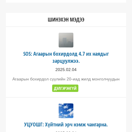
ШИНЭХЭН МЭДЭЭ
SOS: Агаарын бохирдолд 4.7 их наядыг
зарцуулжээ.
2025.02.04
Агаарын бохирдол сүүлийн 20-иад жилд монголчуудын
ДЭЛГЭРЭНГҮЙ
УЦУОШГ: Хүйтний эрч нэмж чангарна.