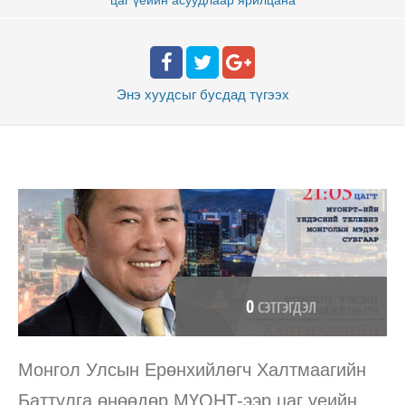
Энэ хуудсыг бусдад
түгээх
0
СЭТГЭГДЭЛ
Монгол Улсын Ерөнхийлөгч Халтмаагийн
Баттулга өнөөдөр
МҮОНТ
-ээр цаг үеийн