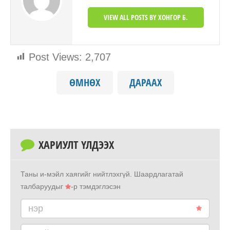
VIEW ALL POSTS BY ХОНГОР Б.
Post Views:
2,707
ӨМНӨХ
ДАРААХ
ХАРИУЛТ ҮЛДЭЭХ
Таны и-мэйл хаягийг нийтлэхгүй.
Шаардлагатай
талбаруудыг
-р тэмдэглэсэн
нэр