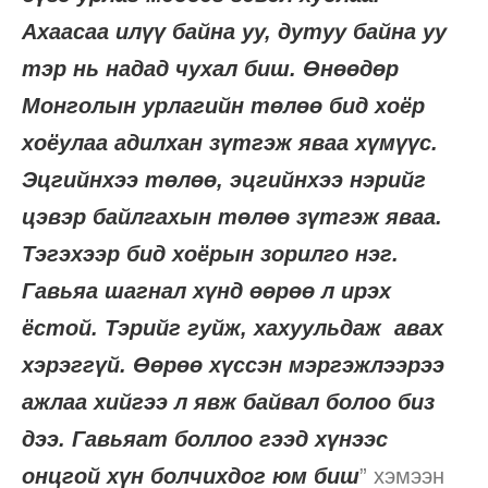
Ахаасаа илүү байна уу, дутуу байна уу
тэр нь надад чухал биш. Өнөөдөр
Монголын урлагийн төлөө бид хоёр
хоёулаа адилхан зүтгэж яваа хүмүүс.
Эцгийнхээ төлөө, эцгийнхээ нэрийг
цэвэр байлгахын төлөө зүтгэж яваа.
Тэгэхээр бид хоёрын зорилго нэг.
Гавьяа шагнал хүнд өөрөө л ирэх
ёстой. Тэрийг гуйж, хахуульдаж авах
хэрэггүй. Өөрөө хүссэн мэргэжлээрээ
ажлаа хийгээ л явж байвал болоо биз
дээ. Гавьяат боллоо гээд хүнээс
онцгой хүн болчихдог юм биш
” хэмээн