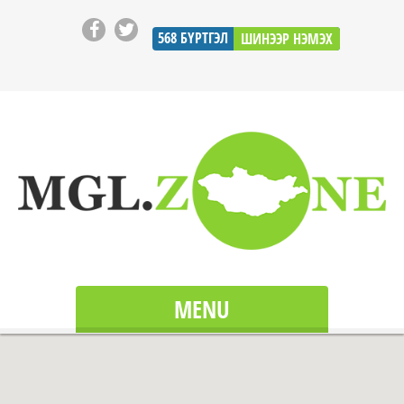
568
БҮРТГЭЛ
ШИНЭЭР НЭМЭХ
MENU