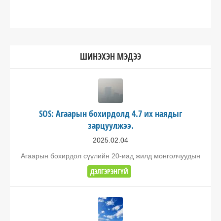
ШИНЭХЭН МЭДЭЭ
SOS: Агаарын бохирдолд 4.7 их наядыг
зарцуулжээ.
2025.02.04
Агаарын бохирдол сүүлийн 20-иад жилд монголчуудын
ДЭЛГЭРЭНГҮЙ