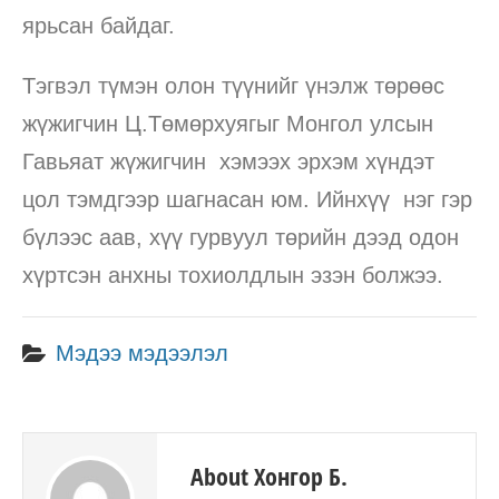
ярьсан байдаг.
Тэгвэл түмэн олон түүнийг үнэлж төрөөс
жүжигчин Ц.Төмөрхуягыг Монгол улсын
Гавьяат жүжигчин хэмээх эрхэм хүндэт
цол тэмдгээр шагнасан юм. Ийнхүү нэг гэр
бүлээс аав, хүү гурвуул төрийн дээд одон
хүртсэн анхны тохиолдлын эзэн болжээ.
Мэдээ мэдээлэл
About Хонгор Б.