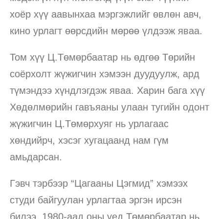
хоёр хүү аавынхаа мэргэжлийг өвлөн авч,
кино урлагт өөрсдийн мөрөө үлдээж яваа.
Том хүү Ц.Төмөрбаатар нь өдгөө Төрийн
соёрхолт жүжигчин хэмээн дуудуулж, ард
түмэндээ хүндлэгдэж яваа. Харин бага хүү
Хөдөлмөрийн гавъяаны улаан тугийн одонт
жүжигчин Ц.Төмөрхуяг нь урлагаас
хөндийрч, хэсэг хугацаанд нам гүм
амьдарсан.
Гэвч тэрбээр “Цагааны Цэгмид” хэмээх
студи байгуулан урлагтаа эргэн ирсэн
билээ. 1980-аад оны үед Төмөрбаатар нь