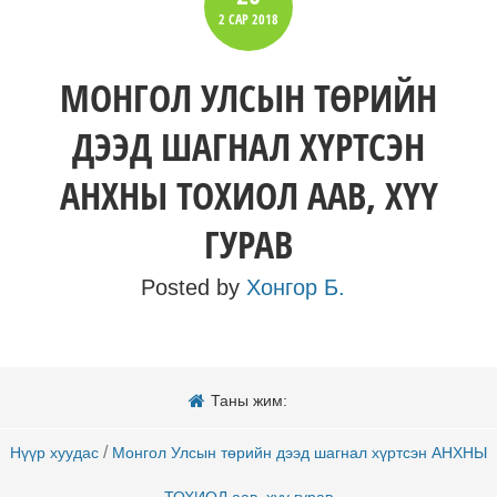
2 САР
2018
МОНГОЛ УЛСЫН ТӨРИЙН
ДЭЭД ШАГНАЛ ХҮРТСЭН
АНХНЫ ТОХИОЛ ААВ, ХҮҮ
ГУРАВ
Posted by
Хонгор Б.
Таны жим:
/
Нүүр хуудас
Монгол Улсын төрийн дээд шагнал хүртсэн АНХНЫ
ТОХИОЛ аав, хүү гурав