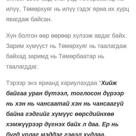
илүү, Төмөрхуяг нь илүү гэдэг яриа их хурц
явагдаж байсан.
Хүн болгон өөр өөрөөр хүлээж авдаг байх.
Зарим хүмүүст нь Төмөрхуяг нь таалагдаж
байхад заримд нь Төмөрбаатар нь
таалагддаг.
Тэрээр энэ ярианд хариулахдаа “
Хийж
байгаа уран бүтээл, тоглосон дүрээр
нь хэн нь чансаатай хэн нь чансаагүй
байна гэдгийг хүмүүс өөрсдийнхөө
хэмжүүрээр дүгнэх байх л даа. Ер нь
бүгд урлаг мэддэг гэвэл худлаа.