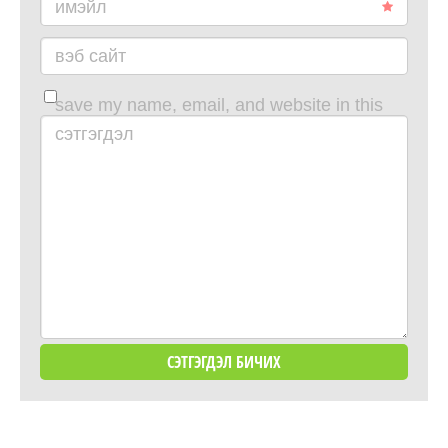
имэйл
вэб сайт
save my name, email, and website in this
browser for the next time i comment.
сэтгэгдэл