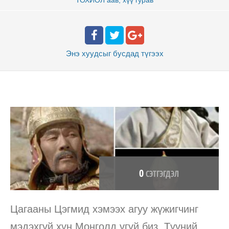
Энэ хуудсыг бусдад
түгээх
0
СЭТГЭГДЭЛ
Цагааны Цэгмид хэмээх агуу жүжигчинг
мэдэхгүй хүн Монголд үгүй биз. Түүний