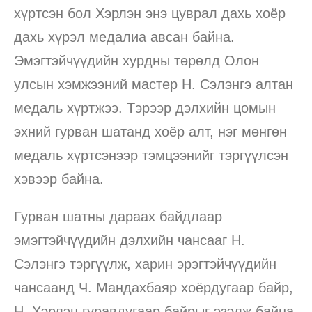
хүртсэн бол Хэрлэн энэ цуврал дахь хоёр
дахь хүрэл медалиа авсан байна.
Эмэгтэйчүүдийн хурдны төрөлд Олон
улсын хэмжээний мастер Н. Сэлэнгэ алтан
медаль хүртжээ. Тэрээр дэлхийн цомын
эхний гурван шатанд хоёр алт, нэг мөнгөн
медаль хүртсэнээр тэмцээнийг тэргүүлсэн
хэвээр байна.
Гурван шатны дараах байдлаар
эмэгтэйчүүдийн дэлхийн чансааг Н.
Сэлэнгэ тэргүүлж, харин эрэгтэйчүүдийн
чансаанд Ч. Мандахбаяр хоёрдугаар байр,
Н. Хэрлэн гуравдугаар байрыг эзэлж байна.