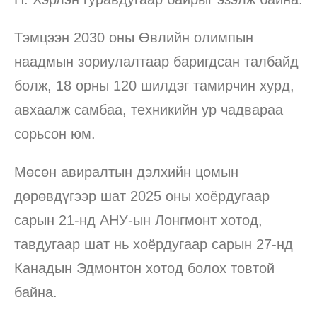
Тэмцээн 2030 оны Өвлийн олимпын
наадмын зориулалтаар баригдсан талбайд
болж, 18 орны 120 шилдэг тамирчин хурд,
авхаалж самбаа, техникийн ур чадвараа
сорьсон юм.
Мөсөн авиралтын дэлхийн цомын
дөрөвдүгээр шат 2025 оны хоёрдугаар
сарын 21-нд АНУ-ын Лонгмонт хотод,
тавдугаар шат нь хоёрдугаар сарын 27-нд
Канадын Эдмонтон хотод болох товтой
байна.