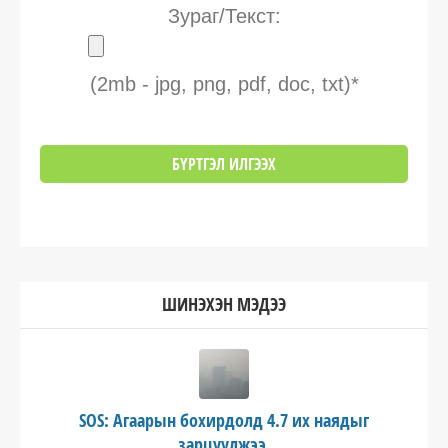
Зураг/Текст:
(2mb - jpg, png, pdf, doc, txt)*
ШИНЭХЭН МЭДЭЭ
SOS: Агаарын бохирдолд 4.7 их наядыг
зарцуулжээ.