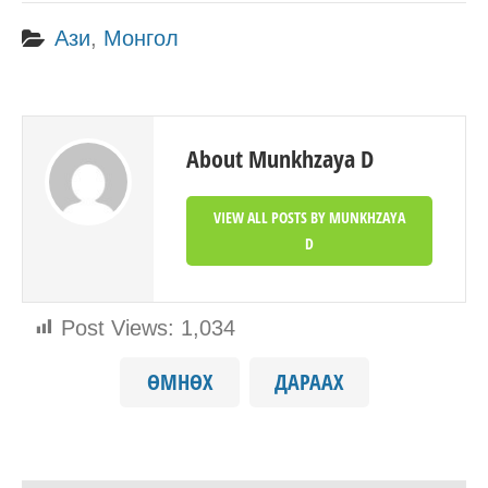
Ази
,
Монгол
About Munkhzaya D
VIEW ALL POSTS BY MUNKHZAYA
D
Post Views:
1,034
ӨМНӨХ
ДАРААХ