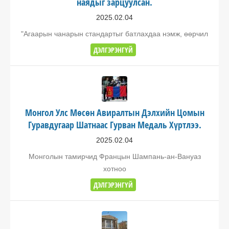
наядыг зарцуулсан.
2025.02.04
"Агаарын чанарын стандартыг батлахдаа нэмж, өөрчил
ДЭЛГЭРЭНГҮЙ
Монгол Улс Мөсөн Авиралтын Дэлхийн Цомын
Гуравдугаар Шатнаас Гурван Медаль Хүртлээ.
2025.02.04
Монголын тамирчид Францын Шампань-ан-Вануаз
хотноо
ДЭЛГЭРЭНГҮЙ