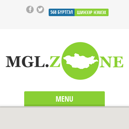
568
БҮРТГЭЛ
ШИНЭЭР НЭМЭХ
MENU