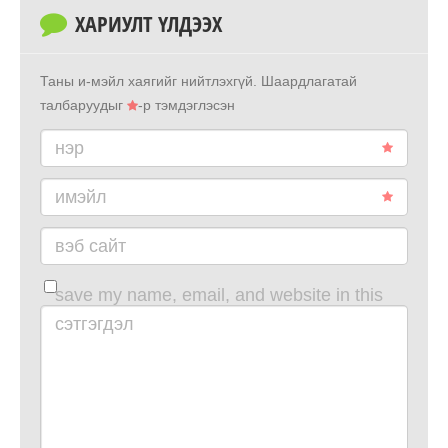
ХАРИУЛТ ҮЛДЭЭХ
Таны и-мэйл хаягийг нийтлэхгүй.
Шаардлагатай
талбаруудыг
-р тэмдэглэсэн
нэр
имэйл
вэб сайт
save my name, email, and website in this
browser for the next time i comment.
сэтгэгдэл