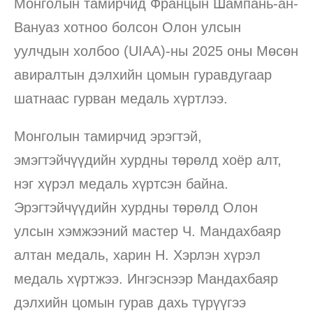
Монголын тамирчид Францын Шампань-ан-
Вануаз хотноо болсон Олон улсын
уулчдын холбоо (UIAA)-ны 2025 оны Мөсөн
авиралтын дэлхийн цомын гуравдугаар
шатнаас гурван медаль хүртлээ.
Монголын тамирчид эрэгтэй,
эмэгтэйчүүдийн хурдны төрөлд хоёр алт,
нэг хүрэл медаль хүртсэн байна.
Эрэгтэйчүүдийн хурдны төрөлд Олон
улсын хэмжээний мастер Ч. Мандахбаяр
алтан медаль, харин Н. Хэрлэн хүрэл
медаль хүртжээ. Ингэснээр Мандахбаяр
дэлхийн цомын гурав дахь түрүүгээ