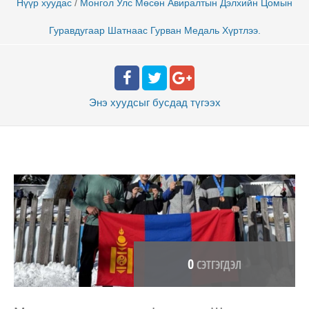
/
Нүүр хуудас
Монгол Улс Мөсөн Авиралтын Дэлхийн Цомын
Гуравдугаар Шатнаас Гурван Медаль Хүртлээ.
Энэ хуудсыг бусдад
түгээх
0
СЭТГЭГДЭЛ