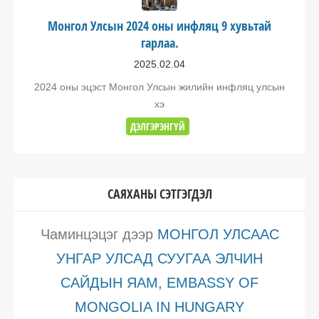
Монгол Улсын 2024 оны инфляц 9 хувьтай
гарлаа.
2025.02.04
2024 оны эцэст Монгол Улсын жилийн инфляц улсын
хэ
ДЭЛГЭРЭНГҮЙ
САЯХАНЫ СЭТГЭГДЭЛ
Чаминцэцэг
дээр
МОНГОЛ УЛСААС
УНГАР УЛСАД СУУГАА ЭЛЧИН
САЙДЫН ЯАМ, EMBASSY OF
MONGOLIA IN HUNGARY