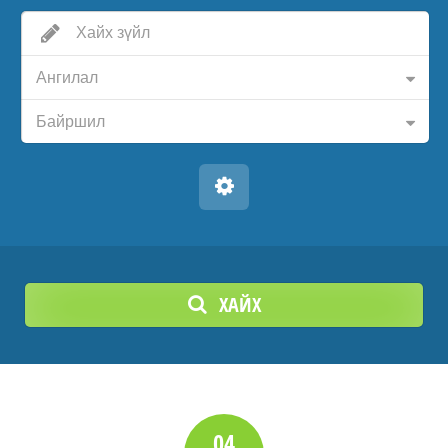
Ангилал
Байршил
ХАЙХ
04