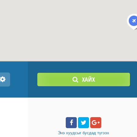
ХАЙХ
Энэ хуудсыг бусдад
түгээх