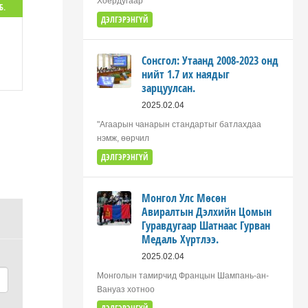
Хоёрдугаар
Б.
ДЭЛГЭРЭНГҮЙ
Сонсгол: Утаанд 2008-2023 онд
нийт 1.7 их наядыг
зарцуулсан.
2025.02.04
"Агаарын чанарын стандартыг батлахдаа
нэмж, өөрчил
ДЭЛГЭРЭНГҮЙ
Монгол Улс Мөсөн
Авиралтын Дэлхийн Цомын
Гуравдугаар Шатнаас Гурван
Медаль Хүртлээ.
2025.02.04
Монголын тамирчид Францын Шампань-ан-
Вануаз хотноо