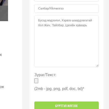
мж
Зураг/Текст:
.
гэж
(2mb - jpg, png, pdf, doc, txt)*