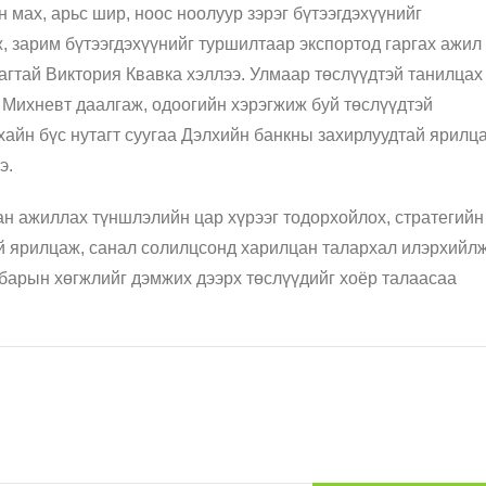
 мах, арьс шир, ноос ноолуур зэрэг бүтээгдэхүүнийг
, зарим бүтээгдэхүүнийг туршилтаар экспортод гаргах ажил
агтай Виктория Квавка хэллээ. Улмаар төслүүдтэй танилцах
 Михневт даалгаж, одоогийн хэрэгжиж буй төслүүдтэй
ухайн бүс нутагт суугаа Дэлхийн банкны захирлуудтай ярилц
э.
ан ажиллах түншлэлийн цар хүрээг тодорхойлох, стратегийн
үй ярилцаж, санал солилцсонд харилцан талархал илэрхийлж
барын хөгжлийг дэмжих дээрх төслүүдийг хоёр талаасаа