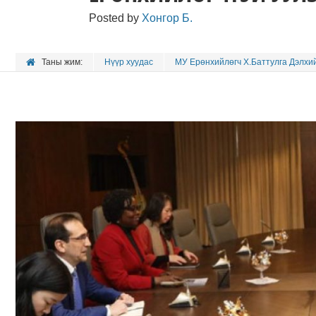
Posted by
Хонгор Б.
Таны жим:
Нүүр хуудас
МУ Ерөнхийлөгч Х.Баттулга Дэлхи