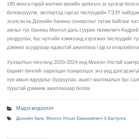
180 мянга гаруй малчин өрхийн орлогын эх үүсвэр болсон
боловсруулж, экспортод гаргах төслүүдийн ТЭЗҮ хийгдэж
эхэлсэн нь Дэлхийн банкны сонирхлыг татаж байгааг хат
ажлыг тус банкны Монгол дахь суурин төлөөлөгч Андрей
уялдуулах, бүс нутгийн хэмжээнд хэрэгжих төслүүдийг т
дэмжих асуудлаар идэвхтэй ажиллана гэдгээ илэрхийллэ
Уулзалтын төгсгөлд 2020-2024 онд Монгол Улстай хамтр
баримт бичгийг харилцан тохиролцох энэ үед дэлгэрэнг
хүн амын ядуурлыг бууруулах, ашигт малтмалын бус сал
тууштай дэмжиж ажиллахаар болов.
Мэдээ мэдээлэл
Дэлхийн банк
,
Монгол Улсын Ерөнхийлөгч Х.Баттулга