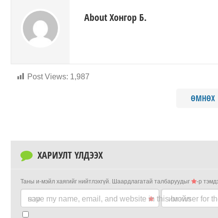
About Хонгор Б.
Post Views:
1,987
ӨМНӨХ
ХАРИУЛТ ҮЛДЭЭХ
Таны и-мэйл хаягийг нийтлэхгүй.
Шаардлагатай талбаруудыг
-р тэмд
нэр
save my name, email, and website in this browser for t
имэйл