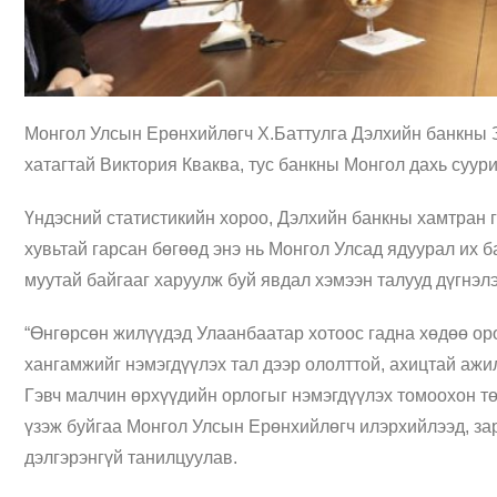
Монгол Улсын Ерөнхийлөгч Х.Баттулга Дэлхийн банкны З
хатагтай Виктория Кваква, тус банкны Монгол дахь суур
Үндэсний статистикийн хороо, Дэлхийн банкны хамтран 
хувьтай гарсан бөгөөд энэ нь Монгол Улсад ядуурал их б
муутай байгааг харуулж буй явдал хэмээн талууд дүгнэлэ
“Өнгөрсөн жилүүдэд Улаанбаатар хотоос гадна хөдөө оро
хангамжийг нэмэгдүүлэх тал дээр ололттой, ахицтай ажил
Гэвч малчин өрхүүдийн орлогыг нэмэгдүүлэх томоохон тө
үзэж буйгаа Монгол Улсын Ерөнхийлөгч илэрхийлээд, за
дэлгэрэнгүй танилцуулав.