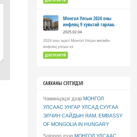
ДЭЛГЭРЭНГҮЙ
Монгол Улсын 2024 оны
инфляц 9 хувьтай гарлаа.
2025.02.04
2024 оны эцэст Монгол Улсын жилийн
инфляц улсын хэ
ДЭЛГЭРЭНГҮЙ
САЯХАНЫ СЭТГЭГДЭЛ
Чаминцэцэг
дээр
МОНГОЛ
УЛСААС УНГАР УЛСАД СУУГАА
ЭЛЧИН САЙДЫН ЯАМ, EMBASSY
OF MONGOLIA IN HUNGARY
Solongo
дээр
МОНГОЛ УЛСААС