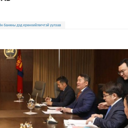
йн банкны дэд ерөнхийлөгчтэй уулзав