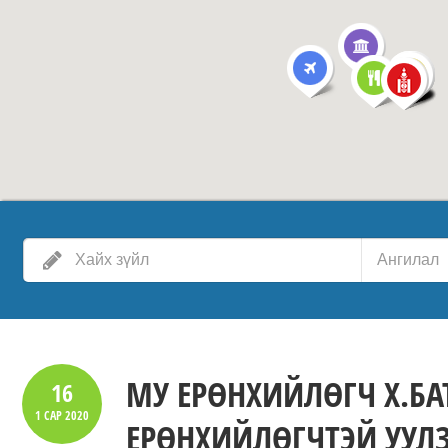
Ангилал
МУ ЕРӨНХИЙЛӨГЧ Х.БА
16
1 САР
2020
ЕРӨНХИЙЛӨГЧТЭЙ УУЛ