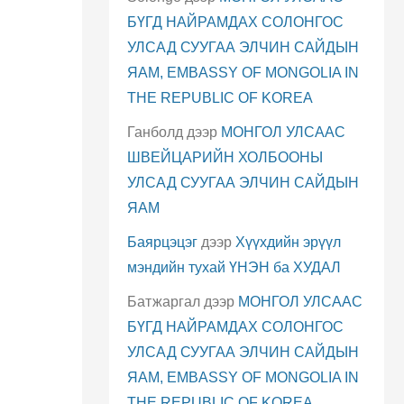
БҮГД НАЙРАМДАХ СОЛОНГОС
УЛСАД СУУГАА ЭЛЧИН САЙДЫН
ЯАМ, EMBASSY OF MONGOLIA IN
THE REPUBLIC OF KOREA
Ганболд
дээр
МОНГОЛ УЛСААС
ШВЕЙЦАРИЙН ХОЛБООНЫ
УЛСАД СУУГАА ЭЛЧИН САЙДЫН
ЯАМ
Баярцэцэг
дээр
Хүүхдийн эрүүл
мэндийн тухай ҮНЭН ба ХУДАЛ
Батжаргал
дээр
МОНГОЛ УЛСААС
БҮГД НАЙРАМДАХ СОЛОНГОС
УЛСАД СУУГАА ЭЛЧИН САЙДЫН
ЯАМ, EMBASSY OF MONGOLIA IN
THE REPUBLIC OF KOREA