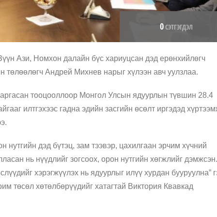
0
СЭТГЭГДЭЛ
үүн Ази, Номхон далайн бүс хариуцсан дэд ерөнхийлөгч
ин төлөөлөгч Андрей Михнев нарыг хүлээн авч уулзлаа.
гаргасан тооцооллоор Монгол Улсын ядуурлын түвшин 28.4
айгааг илтгэхээс гадна эдийн засгийн өсөлт иргэдэд хүртээ
э.
н нутгийн дэд бүтэц, зам тээвэр, цахилгаан эрчим хүчний
ласан нь нүүдлийг зогсоох, орон нутгийн хөгжлийг дэмжсэн
слүүдийг хэрэгжүүлэх нь ядуурлыг илүү хурдан бууруулна” 
рим төсөл хөтөлбөрүүдийг хатагтай Виктория Квавкад