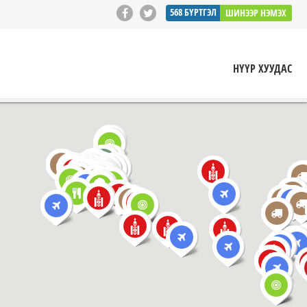
568
БҮРТГЭЛ
ШИНЭЭР НЭМЭХ
НҮҮР ХУУДАС