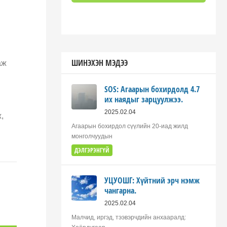
ШИНЭХЭН МЭДЭЭ
аж
SOS: Агаарын бохирдолд 4.7
их наядыг зарцуулжээ.
2025.02.04
,
Агаарын бохирдол сүүлийн 20-иад жилд
монголчуудын
ДЭЛГЭРЭНГҮЙ
УЦУОШГ: Хүйтний эрч нэмж
чангарна.
2025.02.04
Малчид, иргэд, тээвэрчдийн анхааралд: